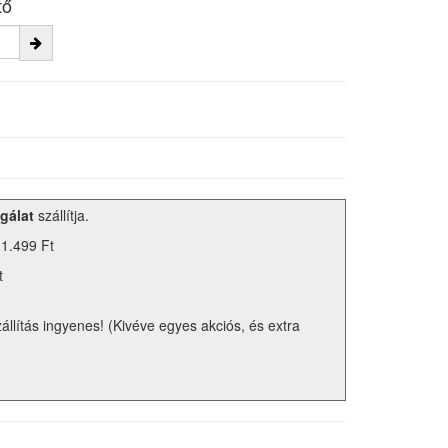
tő
gálat
szállítja.
 1.499 Ft
t
zállítás ingyenes! (Kivéve egyes akciós, és extra