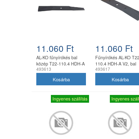
11.060 Ft
11.060 Ft
AL-KO fűnyírókés bal
Fűnyírókés AL-KO T22
közép T22-110.4 HDH-A
110.4 HDH-A V2, bal
493613
493617
V2 40 cm
oldali, 40 cm
Ingyenes szállítás
Ingyenes száll