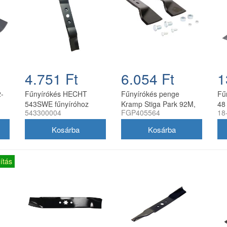
4.751 Ft
6.054 Ft
1
-
Fűnyírókés HECHT
Fűnyírókés penge
Fű
543SWE fűnyíróhoz
Kramp Stiga Park 92M,
48
543300004
FGP405564
18
2020-21
107M, Villa 92M, 107M
170 mm
ítás