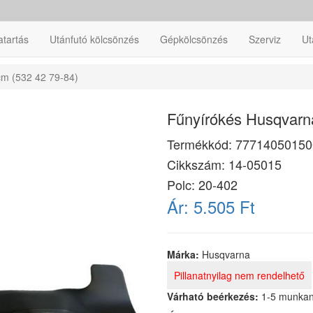
atartás
Utánfutó kölcsönzés
Gépkölcsönzés
Szerviz
Ut
cm (532 42 79-84)
Fűnyírókés Husqvarn
Termékkód:
77714050150
Cikkszám:
14-05015
Polc: 20-402
Ár:
5.505 Ft
Márka:
Husqvarna
Pillanatnyilag nem rendelhető
Várható beérkezés:
1-5 munka