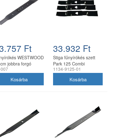
3.757 Ft
33.932 Ft
nyírókés WESTWOOD
Stiga fűnyírókés szett
 cm jobbra forgó
Park 125 Combi
-007
1134-9125-01
mulcsozáshoz 3 db