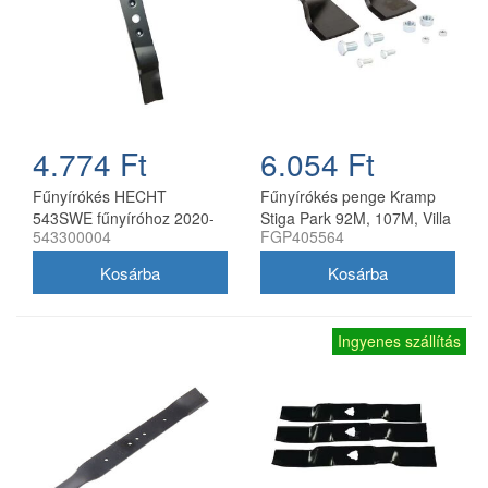
4.774 Ft
6.054 Ft
Fűnyírókés HECHT
Fűnyírókés penge Kramp
543SWE fűnyíróhoz 2020-
Stiga Park 92M, 107M, Villa
543300004
FGP405564
21
92M, 107M 170 mm
Ingyenes szállítás