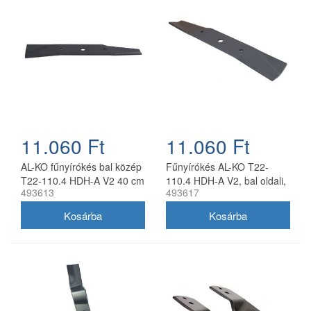
11.060 Ft
11.060 Ft
AL-KO fűnyírókés bal közép
Fűnyírókés AL-KO T22-
T22-110.4 HDH-A V2 40 cm
110.4 HDH-A V2, bal oldali,
493613
493617
40 cm