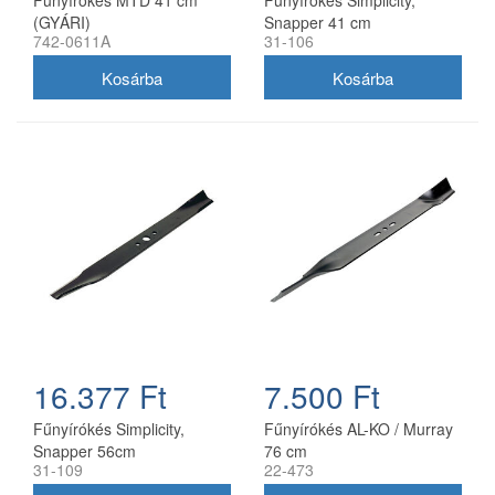
Fűnyírókés MTD 41 cm
Fűnyírókés Simplicity,
(GYÁRI)
Snapper 41 cm
742-0611A
31-106
(1704856SM)
16.377 Ft
7.500 Ft
Fűnyírókés Simplicity,
Fűnyírókés AL-KO / Murray
Snapper 56cm
76 cm
31-109
22-473
(1716695ASM)