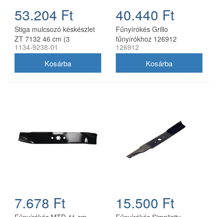
53.204 Ft
40.440 Ft
Stiga mulcsozó késkészlet
Fűnyírókés Grillo
ZT 7132 46 cm (3
fűnyírókhoz 126912
1134-9238-01
126912
db/csomag) 1134-9238-01
7.678 Ft
15.500 Ft