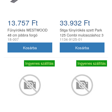
13.757 Ft
33.932 Ft
Fűnyírókés WESTWOOD
Stiga fűnyírókés szett Park
48 cm jobbra forgó
125 Combi mulcsozáshoz 3
18-007
1134-9125-01
db
Ingyenes szállítás
Ingyenes szállítás