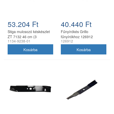
53.204 Ft
40.440 Ft
Stiga mulcsozó késkészlet
Fűnyírókés Grillo
ZT 7132 46 cm (3
fűnyírókhoz 126912
1134-9238-01
126912
db/csomag) 1134-9238-01