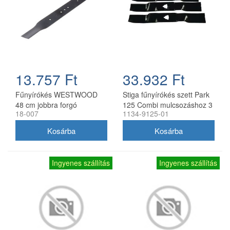
13.757 Ft
33.932 Ft
Fűnyírókés WESTWOOD
Stiga fűnyírókés szett Park
48 cm jobbra forgó
125 Combi mulcsozáshoz 3
18-007
1134-9125-01
db
Ingyenes szállítás
Ingyenes szállítás