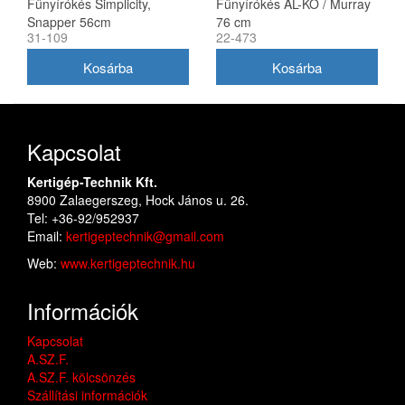
Fűnyírókés Simplicity,
Fűnyírókés AL-KO / Murray
Snapper 56cm
76 cm
31-109
22-473
(1716695ASM)
Kapcsolat
Kertigép-Technik Kft.
8900 Zalaegerszeg, Hock János u. 26.
Tel: +36-92/952937
Email:
kertigeptechnik@gmail.com
Web:
www.kertigeptechnik.hu
Információk
Kapcsolat
A.SZ.F.
A.SZ.F. kölcsönzés
Szállítási információk