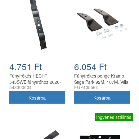
4.751 Ft
6.054 Ft
Fűnyírókés HECHT
Fűnyírókés penge Kramp
543SWE fűnyíróhoz 2020-
Stiga Park 92M, 107M, Villa
543300004
FGP405564
21
92M, 107M 170 mm
Ingyenes szállítás