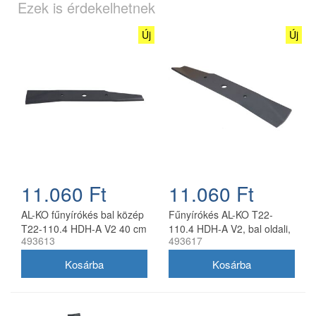
Ezek is érdekelhetnek
Új
Új
11.060 Ft
11.060 Ft
AL-KO fűnyírókés bal közép
Fűnyírókés AL-KO T22-
T22-110.4 HDH-A V2 40 cm
110.4 HDH-A V2, bal oldali,
493613
493617
40 cm