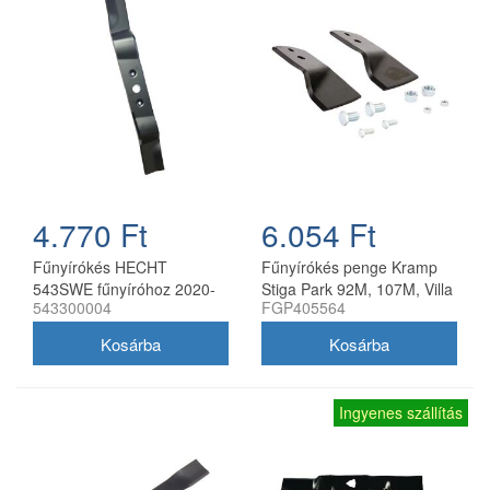
4.770 Ft
6.054 Ft
Fűnyírókés HECHT
Fűnyírókés penge Kramp
543SWE fűnyíróhoz 2020-
Stiga Park 92M, 107M, Villa
543300004
FGP405564
21
92M, 107M 170 mm
Ingyenes szállítás