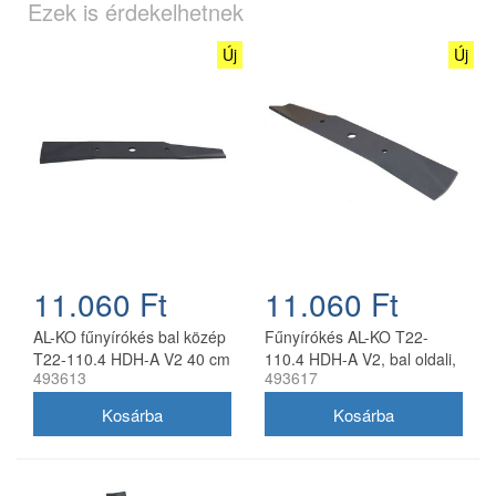
Ezek is érdekelhetnek
Új
Új
11.060 Ft
11.060 Ft
AL-KO fűnyírókés bal közép
Fűnyírókés AL-KO T22-
T22-110.4 HDH-A V2 40 cm
110.4 HDH-A V2, bal oldali,
493613
493617
40 cm