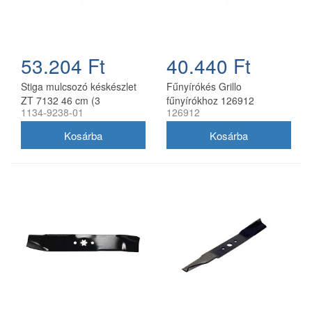
53.204 Ft
40.440 Ft
Stiga mulcsozó késkészlet
Fűnyírókés Grillo
ZT 7132 46 cm (3
fűnyírókhoz 126912
1134-9238-01
126912
db/csomag) 1134-9238-01