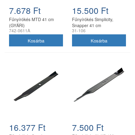
7.678 Ft
15.500 Ft
Fűnyírókés MTD 41 cm
Fűnyírókés Simplicity,
(GYÁRI)
Snapper 41 cm
742-0611A
31-106
(1704856SM)
16.377 Ft
7.500 Ft