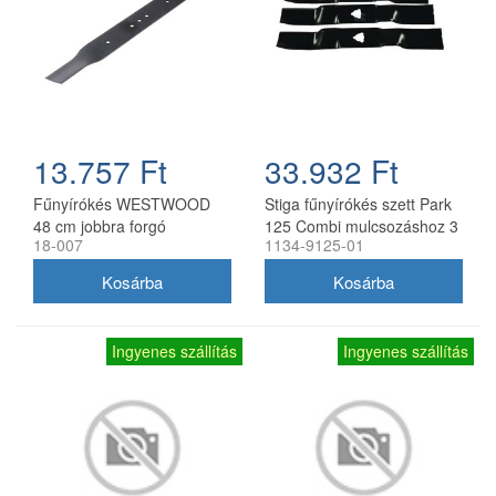
13.757 Ft
33.932 Ft
Fűnyírókés WESTWOOD
Stiga fűnyírókés szett Park
48 cm jobbra forgó
125 Combi mulcsozáshoz 3
18-007
1134-9125-01
db
Ingyenes szállítás
Ingyenes szállítás