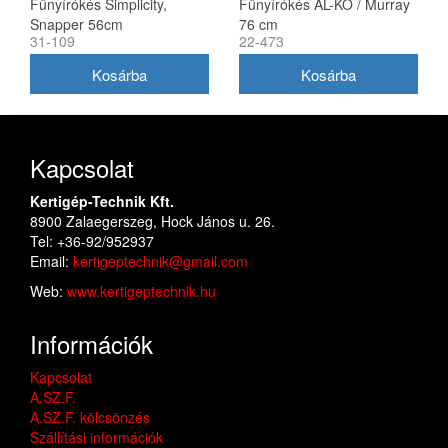
Fűnyírókés Simplicity,
Fűnyírókés AL-KO / Murray
Snapper 56cm
76 cm
31-109
22-473
(1716695ASM)
Kapcsolat
Kertigép-Technik Kft.
8900 Zalaegerszeg, Hock János u. 26.
Tel: +36-92/952937
Email:
kertigeptechnik@gmail.com
Web:
www.kertigeptechnik.hu
Információk
Kapcsolat
A.SZ.F.
A.SZ.F. kölcsönzés
Szállítási információk