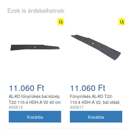
Ezek is érdekelhetnek
Új
Új
11.060 Ft
11.060 Ft
AL-KO fűnyírókés bal közép
Fűnyírókés AL-KO T22-
T22-110.4 HDH-A V2 40 cm
110.4 HDH-A V2, bal oldali,
493613
493617
40 cm