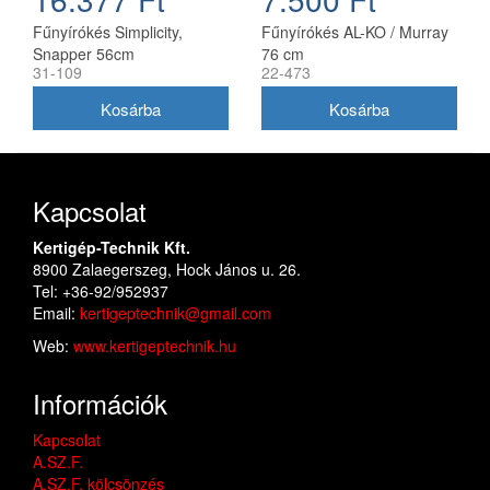
Fűnyírókés Simplicity,
Fűnyírókés AL-KO / Murray
Snapper 56cm
76 cm
31-109
22-473
(1716695ASM)
Kapcsolat
Kertigép-Technik Kft.
8900 Zalaegerszeg, Hock János u. 26.
Tel: +36-92/952937
Email:
kertigeptechnik@gmail.com
Web:
www.kertigeptechnik.hu
Információk
Kapcsolat
A.SZ.F.
A.SZ.F. kölcsönzés