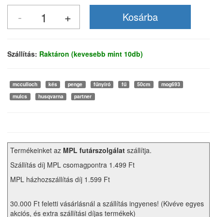
Szállítás:
Raktáron (kevesebb mint 10db)
mcculloch
kés
penge
fűnyíró
fű
50cm
mog693
mulcs
husqvarna
partner
Termékeinket az
MPL futárszolgálat
szállítja.
Szállítás díj MPL csomagpontra 1.499 Ft
MPL házhozszállítás díj 1.599 Ft
30.000 Ft feletti vásárlásnál a szállítás ingyenes! (Kivéve egyes
akciós, és extra szállítási díjas termékek)