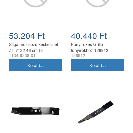
53.204 Ft
40.440 Ft
Stiga mulcsozó késkészlet
Fűnyírókés Grillo
ZT 7132 46 cm (3
fűnyírókhoz 126912
1134-9238-01
126912
db/csomag) 1134-9238-01