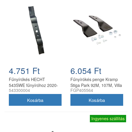
4.751 Ft
6.054 Ft
Fűnyírókés HECHT
Fűnyírókés penge Kramp
543SWE fűnyíróhoz 2020-
Stiga Park 92M, 107M, Villa
543300004
FGP405564
21
92M, 107M 170 mm
Ingyenes szállítás