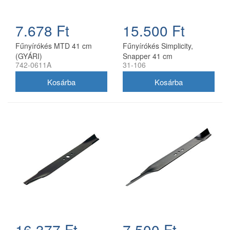
7.678 Ft
15.500 Ft
Fűnyírókés MTD 41 cm
Fűnyírókés Simplicity,
(GYÁRI)
Snapper 41 cm
742-0611A
31-106
(1704856SM)
16.377 Ft
7.500 Ft