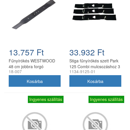
13.757 Ft
33.932 Ft
Fűnyírókés WESTWOOD
Stiga fűnyírókés szett Park
48 cm jobbra forgó
125 Combi mulcsozáshoz 3
18-007
1134-9125-01
db
Ingyenes szállítás
Ingyenes szállítás