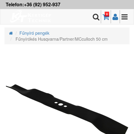
Telefon:+36 (92) 952-937
0
Fűnyíró pengék
Fűnyírókés Husqvarna/Partner/MCculloch 50 cm