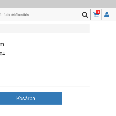
0
ánfutó értékesítés
cm
04