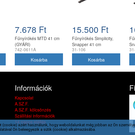
7.678 Ft
15.500 Ft
1
Fűnyírókés MTD 41 cm
Fűnyírókés Simplicity,
Fűn
(GYÁRI)
Snapper 41 cm
Sn
742-0611A
31-106
31
(1704856SM)
(1
Információk
F
Kapcsolat
A.SZ.F.
A.SZ.F. kölcsönzés
Szállítási információk
14 napos elállás
t (cookie) azért használunk, hogy weboldalunkat még jobban az Ön személye
latával Ön beleegyezik a sütik (cookie) alkalmazásába.