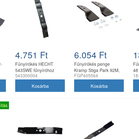
4.751 Ft
6.054 Ft
1
-
Fűnyírókés HECHT
Fűnyírókés penge
Fű
543SWE fűnyíróhoz
Kramp Stiga Park 92M,
48
543300004
FGP405564
18
2020-21
107M, Villa 92M, 107M
170 mm
ítás