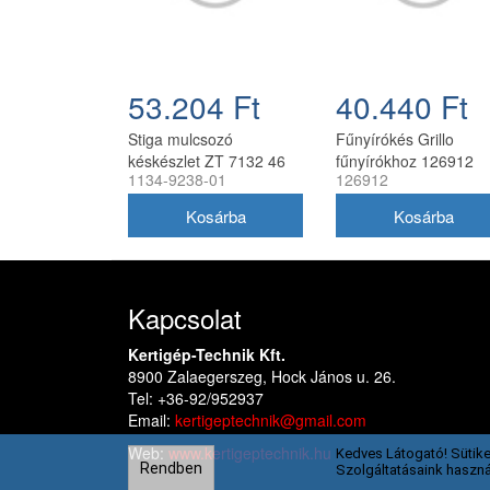
53.204 Ft
40.440 Ft
Stiga mulcsozó
Fűnyírókés Grillo
késkészlet ZT 7132 46
fűnyírókhoz 126912
1134-9238-01
126912
cm (3 db/csomag) 1134-
9238-01
Kapcsolat
Kertigép-Technik Kft.
8900 Zalaegerszeg, Hock János u. 26.
Tel: +36-92/952937
Email:
kertigeptechnik@gmail.com
Web:
www.kertigeptechnik.hu
Kedves Látogató! Sütike
Rendben
Szolgáltatásaink haszná