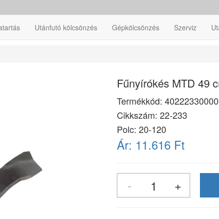
atartás
Utánfutó kölcsönzés
Gépkölcsönzés
Szerviz
Ut
Fűnyírókés MTD 49 
Termékkód:
40222330000
Cikkszám:
22-233
Polc: 20-120
Ár:
11.616 Ft