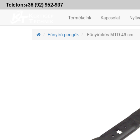
Telefon:+36 (92) 952-937
Termékeink
Kapcsolat
Nyitv
Fűnyíró pengék
Fűnyírókés MTD 49 cm