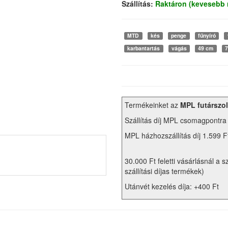
Szállítás:
Raktáron (kevesebb 
MTD
kés
penge
fűnyíró
karbantartás
vágás
49 cm
7
Termékeinket az
MPL futárszol
Szállítás díj MPL csomagpontra
MPL házhozszállítás díj 1.599 F
30.000 Ft feletti vásárlásnál a s
szállítási díjas termékek)
Utánvét kezelés díja: +400 Ft