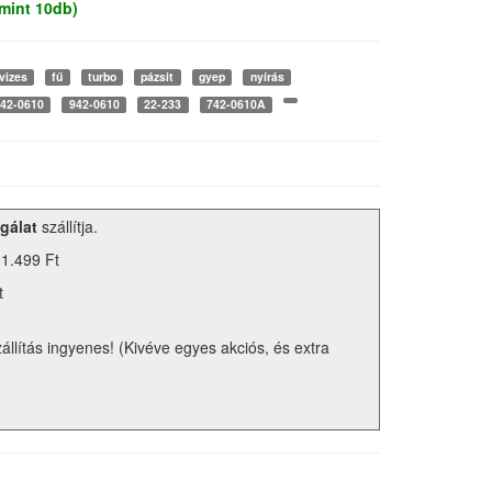
mint 10db)
vizes
fű
turbo
pázsit
gyep
nyírás
42-0610
942-0610
22-233
742-0610A
gálat
szállítja.
 1.499 Ft
t
zállítás ingyenes! (Kivéve egyes akciós, és extra