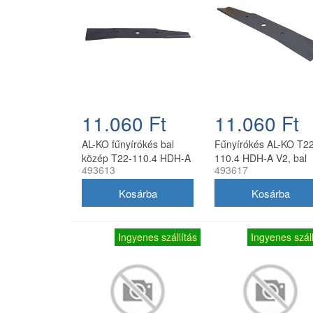
11.060 Ft
11.060 Ft
AL-KO fűnyírókés bal
Fűnyírókés AL-KO T22
közép T22-110.4 HDH-A
110.4 HDH-A V2, bal
493613
493617
V2 40 cm
oldali, 40 cm
Ingyenes szállítás
Ingyenes száll