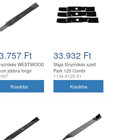
3.757 Ft
33.932 Ft
nyírókés WESTWOOD
Stiga fűnyírókés szett
 cm jobbra forgó
Park 125 Combi
-007
1134-9125-01
mulcsozáshoz 3 db