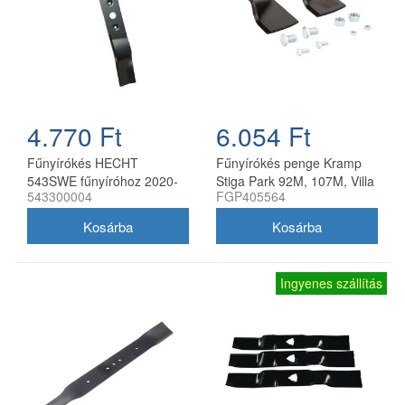
4.770 Ft
6.054 Ft
Fűnyírókés HECHT
Fűnyírókés penge Kramp
543SWE fűnyíróhoz 2020-
Stiga Park 92M, 107M, Villa
543300004
FGP405564
21
92M, 107M 170 mm
Ingyenes szállítás