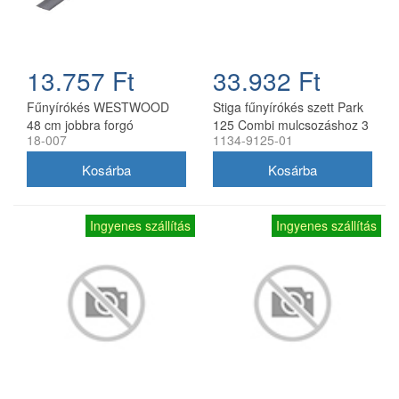
13.757 Ft
33.932 Ft
Fűnyírókés WESTWOOD
Stiga fűnyírókés szett Park
48 cm jobbra forgó
125 Combi mulcsozáshoz 3
18-007
1134-9125-01
db
Ingyenes szállítás
Ingyenes szállítás