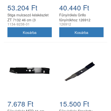
53.204 Ft
40.440 Ft
Stiga mulcsozó késkészlet
Fűnyírókés Grillo
ZT 7132 46 cm (3
fűnyírókhoz 126912
1134-9238-01
126912
db/csomag) 1134-9238-01
7.678 Ft
15.500 Ft