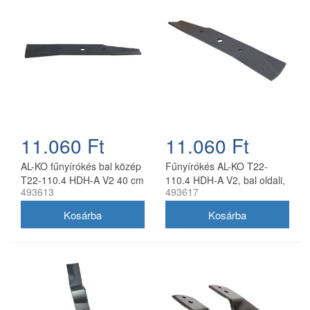
11.060 Ft
11.060 Ft
AL-KO fűnyírókés bal közép
Fűnyírókés AL-KO T22-
T22-110.4 HDH-A V2 40 cm
110.4 HDH-A V2, bal oldali,
493613
493617
40 cm