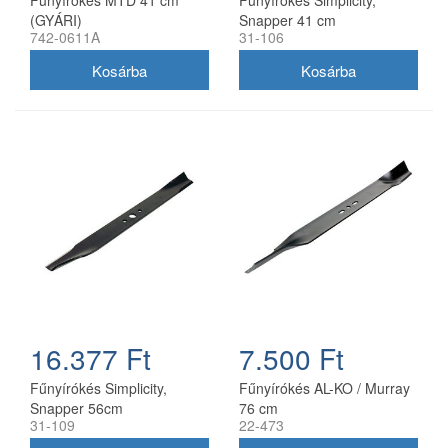
Fűnyírókés MTD 41 cm
Fűnyírókés Simplicity,
(GYÁRI)
Snapper 41 cm
742-0611A
31-106
(1704856SM)
16.377 Ft
7.500 Ft
Fűnyírókés Simplicity,
Fűnyírókés AL-KO / Murray
Snapper 56cm
76 cm
31-109
22-473
(1716695ASM)