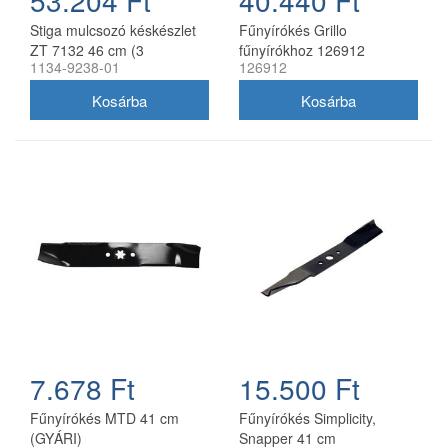
53.204 Ft
40.440 Ft
Stiga mulcsozó késkészlet
Fűnyírókés Grillo
ZT 7132 46 cm (3
fűnyírókhoz 126912
1134-9238-01
126912
db/csomag) 1134-9238-01
7.678 Ft
15.500 Ft
Fűnyírókés MTD 41 cm
Fűnyírókés Simplicity,
(GYÁRI)
Snapper 41 cm