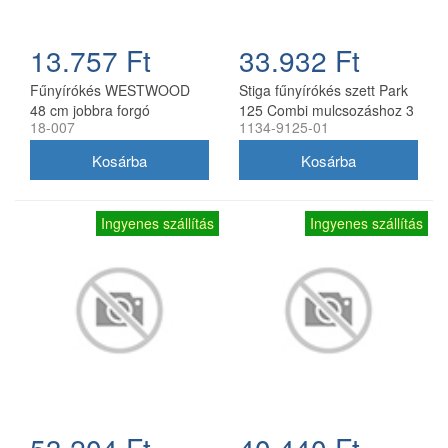
13.757 Ft
33.932 Ft
Fűnyírókés WESTWOOD
Stiga fűnyírókés szett Park
48 cm jobbra forgó
125 Combi mulcsozáshoz 3
18-007
1134-9125-01
db
Ingyenes szállítás
Ingyenes szállítás