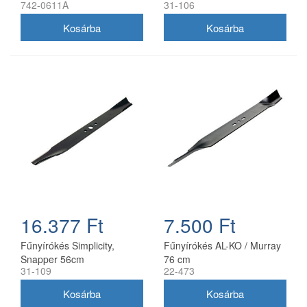
742-0611A
31-106
(1704856SM)
16.377 Ft
7.500 Ft
Fűnyírókés Simplicity,
Fűnyírókés AL-KO / Murray
Snapper 56cm
76 cm
31-109
22-473
(1716695ASM)