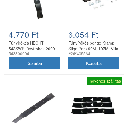
4.770 Ft
6.054 Ft
Fűnyírókés HECHT
Fűnyírókés penge Kramp
543SWE fűnyíróhoz 2020-
Stiga Park 92M, 107M, Villa
543300004
FGP405564
21
92M, 107M 170 mm
Ingyenes szállítás