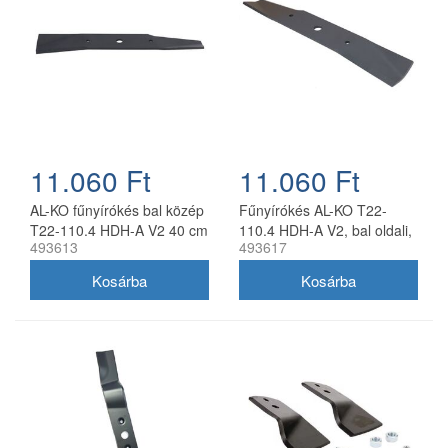
11.060 Ft
11.060 Ft
AL-KO fűnyírókés bal közép
Fűnyírókés AL-KO T22-
T22-110.4 HDH-A V2 40 cm
110.4 HDH-A V2, bal oldali,
493613
493617
40 cm