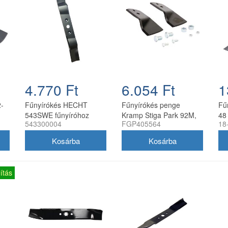
4.770 Ft
6.054 Ft
1
-
Fűnyírókés HECHT
Fűnyírókés penge
Fű
543SWE fűnyíróhoz
Kramp Stiga Park 92M,
48
543300004
FGP405564
18
2020-21
107M, Villa 92M, 107M
170 mm
ítás