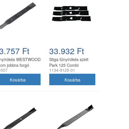
3.757 Ft
33.932 Ft
nyírókés WESTWOOD
Stiga fűnyírókés szett
 cm jobbra forgó
Park 125 Combi
-007
1134-9125-01
mulcsozáshoz 3 db