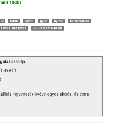
mint 10db)
fű
turbo
pázsit
gyep
nyírás
karbantartás
11.0221, 66110221
OLEO MAC G48 PB
gálat
szállítja.
 1.499 Ft
t
zállítás ingyenes! (Kivéve egyes akciós, és extra