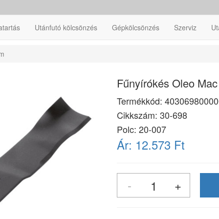
atartás
Utánfutó kölcsönzés
Gépkölcsönzés
Szerviz
Ut
cm
Fűnyírókés Oleo Mac
Termékkód:
40306980000
Cikkszám:
30-698
Polc: 20-007
Ár:
12.573 Ft