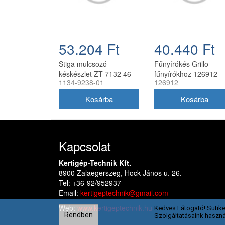
53.204 Ft
40.440 Ft
Stiga mulcsozó
Fűnyírókés Grillo
késkészlet ZT 7132 46
fűnyírókhoz 126912
1134-9238-01
126912
cm (3 db/csomag) 1134-
9238-01
Kapcsolat
Kertigép-Technik Kft.
8900 Zalaegerszeg, Hock János u. 26.
Tel: +36-92/952937
Email:
kertigeptechnik@gmail.com
Web:
www.kertigeptechnik.hu
Kedves Látogató! Sütike
Rendben
Szolgáltatásaink haszná