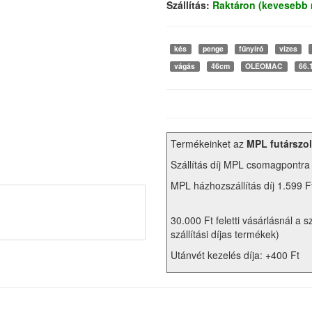
Szállítás:
Raktáron (kevesebb 
kés
penge
fűnyíró
vizes
vágás
46cm
OLEOMAC
66.
Termékeinket az
MPL futárszol
Szállítás díj MPL csomagpontra
MPL házhozszállítás díj 1.599 F
30.000 Ft feletti vásárlásnál a s
szállítási díjas termékek)
Utánvét kezelés díja: +400 Ft