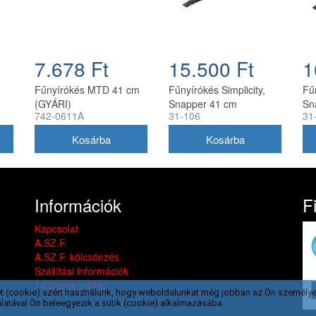
7.678 Ft
15.500 Ft
1
Fűnyírókés MTD 41 cm
Fűnyírókés Simplicity,
Fűn
(GYÁRI)
Snapper 41 cm
Sn
742-0611A
31-106
31
(1704856SM)
(1
Információk
F
Kapcsolat
A.SZ.F.
A.SZ.F. kölcsönzés
Szállítási információk
14 napos elállás
t (cookie) azért használunk, hogy weboldalunkat még jobban az Ön személye
latával Ön beleegyezik a sütik (cookie) alkalmazásába.