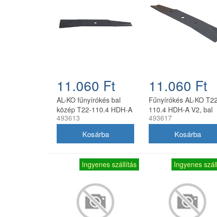
11.060 Ft
11.060 Ft
AL-KO fűnyírókés bal
Fűnyírókés AL-KO T22
közép T22-110.4 HDH-A
110.4 HDH-A V2, bal
493613
493617
V2 40 cm
oldali, 40 cm
Ingyenes szállítás
Ingyenes száll