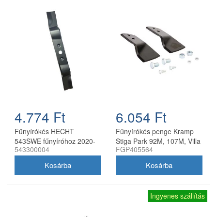
4.774 Ft
6.054 Ft
Fűnyírókés HECHT
Fűnyírókés penge Kramp
543SWE fűnyíróhoz 2020-
Stiga Park 92M, 107M, Villa
543300004
FGP405564
21
92M, 107M 170 mm
Ingyenes szállítás