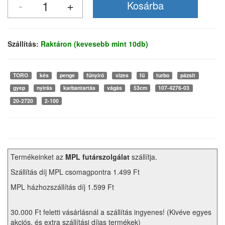
Szállítás:
Raktáron (kevesebb mint 10db)
TORO
kés
penge
fűnyíró
vizes
fű
turbo
pázsit
gyep
nyírás
karbantartás
vágás
53cm
107-4276-03
20-2720
2-100
Termékeinket az
MPL futárszolgálat
szállítja.
Szállítás díj MPL csomagpontra 1.499 Ft
MPL házhozszállítás díj 1.599 Ft
30.000 Ft feletti vásárlásnál a szállítás ingyenes! (Kivéve egyes
akciós, és extra szállítási díjas termékek)