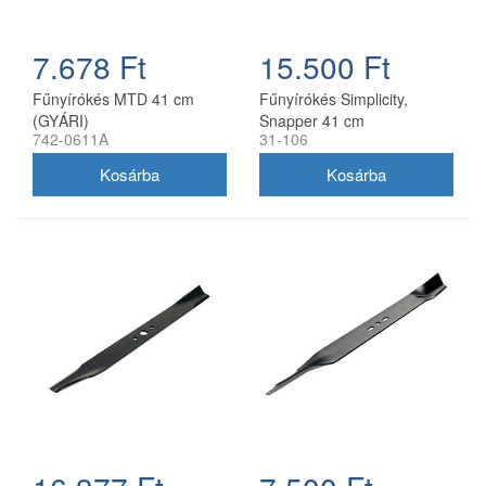
7.678 Ft
15.500 Ft
Fűnyírókés MTD 41 cm
Fűnyírókés Simplicity,
(GYÁRI)
Snapper 41 cm
742-0611A
31-106
(1704856SM)