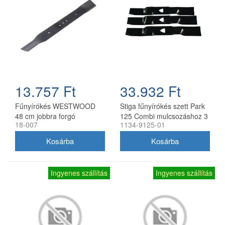
13.757 Ft
33.932 Ft
Fűnyírókés WESTWOOD
Stiga fűnyírókés szett Park
48 cm jobbra forgó
125 Combi mulcsozáshoz 3
18-007
1134-9125-01
db
Ingyenes szállítás
Ingyenes szállítás