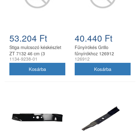
53.204 Ft
40.440 Ft
Stiga mulcsozó késkészlet
Fűnyírókés Grillo
ZT 7132 46 cm (3
fűnyírókhoz 126912
1134-9238-01
126912
db/csomag) 1134-9238-01