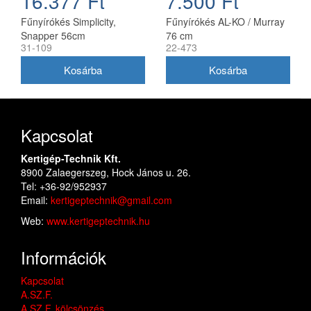
16.377 Ft
7.500 Ft
Fűnyírókés Simplicity,
Fűnyírókés AL-KO / Murray
Snapper 56cm
76 cm
31-109
22-473
(1716695ASM)
Kapcsolat
Kertigép-Technik Kft.
8900 Zalaegerszeg, Hock János u. 26.
Tel: +36-92/952937
Email:
kertigeptechnik@gmail.com
Web:
www.kertigeptechnik.hu
Információk
Kapcsolat
A.SZ.F.
A.SZ.F. kölcsönzés