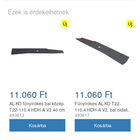
Ezek is érdekelhetnek
Új
Új
11.060 Ft
11.060 Ft
AL-KO fűnyírókés bal közép
Fűnyírókés AL-KO T22-
T22-110.4 HDH-A V2 40 cm
110.4 HDH-A V2, bal oldali,
493613
493617
40 cm