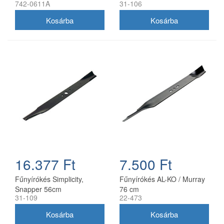
742-0611A
31-106
(1704856SM)
16.377 Ft
7.500 Ft
Fűnyírókés Simplicity,
Fűnyírókés AL-KO / Murray
Snapper 56cm
76 cm
31-109
22-473
(1716695ASM)