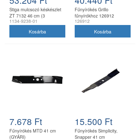
53.204 Ft
40.440 Ft
Stiga mulcsozó késkészlet
Fűnyírókés Grillo
ZT 7132 46 cm (3
fűnyírókhoz 126912
1134-9238-01
126912
db/csomag) 1134-9238-01
7.678 Ft
15.500 Ft
Fűnyírókés MTD 41 cm
Fűnyírókés Simplicity,
(GYÁRI)
Snapper 41 cm