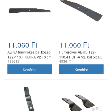
11.060 Ft
11.060 Ft
AL-KO fűnyírókés bal közép
Fűnyírókés AL-KO T22-
T22-110.4 HDH-A V2 40 cm
110.4 HDH-A V2, bal oldali,
493613
493617
40 cm