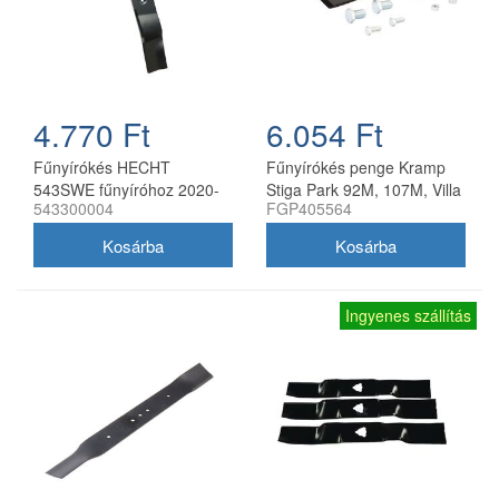
4.770 Ft
6.054 Ft
Fűnyírókés HECHT
Fűnyírókés penge Kramp
543SWE fűnyíróhoz 2020-
Stiga Park 92M, 107M, Villa
543300004
FGP405564
21
92M, 107M 170 mm
Ingyenes szállítás