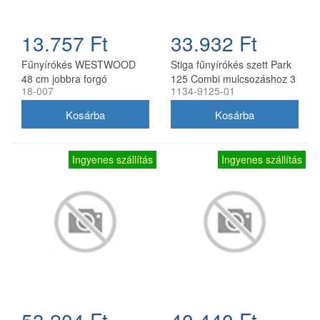
13.757 Ft
33.932 Ft
Fűnyírókés WESTWOOD
Stiga fűnyírókés szett Park
48 cm jobbra forgó
125 Combi mulcsozáshoz 3
18-007
1134-9125-01
db
Ingyenes szállítás
Ingyenes szállítás