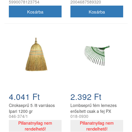
5990078123754
2004687589320
4.041 Ft
2.392 Ft
Cirokseprű 5 /8 varrásos
Lombseprű fém lemezes
Ipari 1200 gr
erősített csak a fej PX
046-374/1
018-0930
Pillanatnyilag nem
Pillanatnyilag nem
rendelhető!
rendelhető!