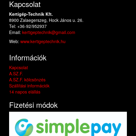
Kapcsolat
Kertigép-Technik Kft.
8900 Zalaegerszeg, Hock János u. 26.
Tel: +36-92/952937
Email:
kertigeptechnik@gmail.com
Web:
www.kertigeptechnik.hu
Információk
Kapcsolat
A.SZ.F.
A.SZ.F. kölcsönzés
Szállítási információk
14 napos elállás
Fizetési módok