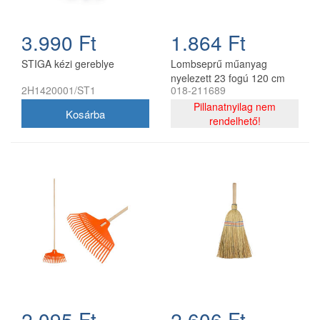
3.990 Ft
1.864 Ft
STIGA kézi gereblye
Lombseprű műanyag
nyelezett 23 fogú 120 cm
2H1420001/ST1
018-211689
egyenes narancssárga Golf
ST
Pillanatnyilag nem
rendelhető!
2.095 Ft
2.606 Ft