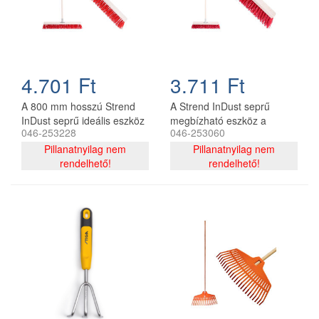
4.701 Ft
3.711 Ft
A 800 mm hosszú Strend
A Strend InDust seprű
InDust seprű ideális eszköz
megbízható eszköz a
046-253228
046-253060
az utak és járdák alapos
professzionális
tisztításához. A nyéllel
Pillanatnyilag nem
takarításhoz, 500 mm
Pillanatnyilag nem
hatékonyan szedi fel a port,
rendelhető!
hosszú, közúti nyéllel. Ezzel
rendelhető!
homokot és szemetet,
a seprűvel könnyen és
segítve ezzel a környező
hatékonyan gyűjtheti össze
terület tisztán és
a port, a szennyeződéseket
biztonságosan tartását.
és a szemetet a házban, a
garázsban vagy a
műhelyben. Ideális
választás a hatékony és
gyors takarításhoz.