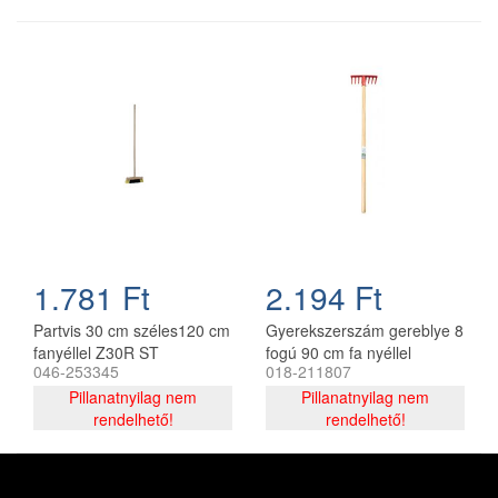
1.781 Ft
2.194 Ft
Partvis 30 cm széles120 cm
Gyerekszerszám gereblye 8
fanyéllel Z30R ST
fogú 90 cm fa nyéllel
046-253345
018-211807
TC813-04 ST
Pillanatnyilag nem
Pillanatnyilag nem
rendelhető!
rendelhető!