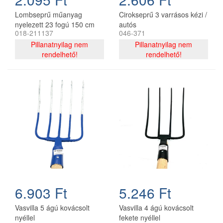
Lombseprű műanyag
Cirokseprű 3 varrásos kézi /
nyelezett 23 fogú 150 cm
autós
018-211137
046-371
egyenes narancssárga
R132 ST
Pillanatnyilag nem
Pillanatnyilag nem
rendelhető!
rendelhető!
6.903 Ft
5.246 Ft
Vasvilla 5 ágú kovácsolt
Vasvilla 4 ágú kovácsolt
nyéllel
fekete nyéllel