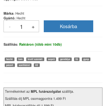
Márka:
Hecht
Gyártó:
Hecht
Szállítás:
Raktáron (több mint 10db)
hecht
lom
levél szemét
seprű
gereblye
fű
gyep
pázsit
szellőztet
02
Termékeinket az
MPL futárszolgálat
szállítja.
Szállítás díj MPL csomagpontra 1.499 Ft
MPL házhozszállítás díj 1.599 Ft