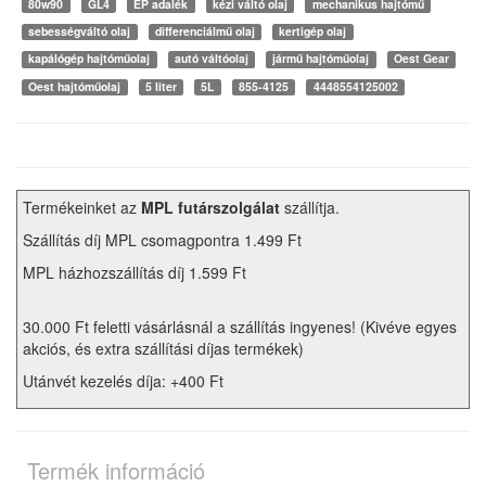
80w90
GL4
EP adalék
kézi váltó olaj
mechanikus hajtómű
sebességváltó olaj
differenciálmű olaj
kertigép olaj
kapálógép hajtóműolaj
autó váltóolaj
jármű hajtóműolaj
Oest Gear
Oest hajtóműolaj
5 liter
5L
855-4125
4448554125002
Termékeinket az
MPL futárszolgálat
szállítja.
Szállítás díj MPL csomagpontra 1.499 Ft
MPL házhozszállítás díj 1.599 Ft
30.000 Ft feletti vásárlásnál a szállítás ingyenes! (Kivéve egyes
akciós, és extra szállítási díjas termékek)
Utánvét kezelés díja: +400 Ft
Termék információ