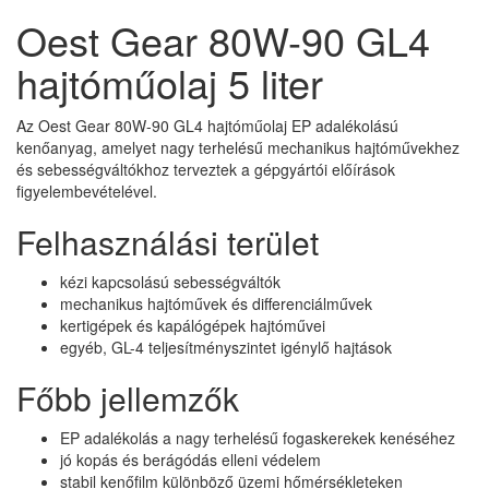
Oest Gear 80W-90 GL4
hajtóműolaj 5 liter
Az Oest Gear 80W-90 GL4 hajtóműolaj EP adalékolású
kenőanyag, amelyet nagy terhelésű mechanikus hajtóművekhez
és sebességváltókhoz terveztek a gépgyártói előírások
figyelembevételével.
Felhasználási terület
kézi kapcsolású sebességváltók
mechanikus hajtóművek és differenciálművek
kertigépek és kapálógépek hajtóművei
egyéb, GL-4 teljesítményszintet igénylő hajtások
Főbb jellemzők
EP adalékolás a nagy terhelésű fogaskerekek kenéséhez
jó kopás és berágódás elleni védelem
stabil kenőfilm különböző üzemi hőmérsékleteken