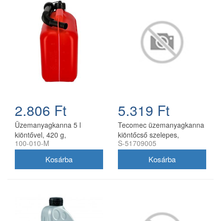
2.806 Ft
5.319 Ft
Üzemanyagkanna 5 l
Tecomec üzemanyagkanna
kiöntővel, 420 g,
kiöntőcső szelepes,
100-010-M
S-51709005
utángyártott
utángyártott