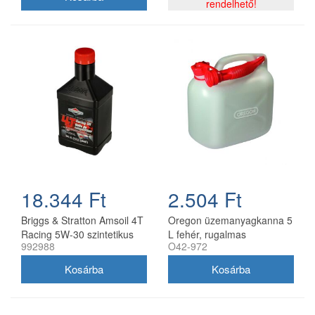
rendelhető!
18.344 Ft
2.504 Ft
Briggs & Stratton Amsoil 4T
Oregon üzemanyagkanna 5
Racing 5W-30 szintetikus
L fehér, rugalmas
992988
O42-972
motorolaj 0,95 l
kifolyócsővel