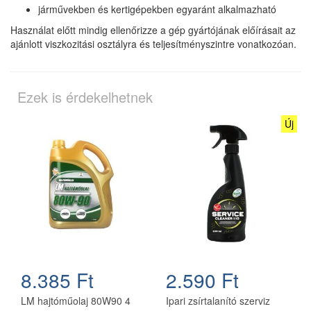
járművekben és kertigépekben egyaránt alkalmazható
Használat előtt mindig ellenőrizze a gép gyártójának előírásait az
ajánlott viszkozitási osztályra és teljesítményszintre vonatkozóan.
Ezek is érdekelhetnek
Új
8.385 Ft
2.590 Ft
LM hajtóműolaj 80W90 4
Ipari zsírtalanító szerviz