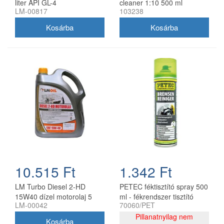
liter API GL-4
cleaner 1:10 500 ml
LM-00817
103238
szórófejjel
10.515 Ft
1.342 Ft
LM Turbo Diesel 2-HD
PETEC féktisztító spray 500
15W40 dízel motorolaj 5
ml - fékrendszer tisztító
LM-00042
70060/PET
liter
aeroszol
Pillanatnyilag nem