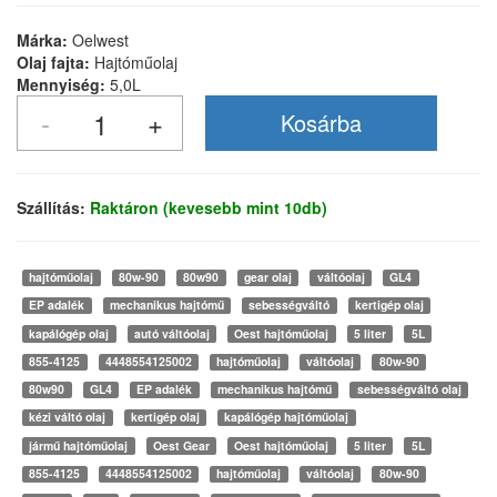
Márka:
Oelwest
Olaj fajta:
Hajtóműolaj
Mennyiség:
5,0L
Szállítás:
Raktáron (kevesebb mint 10db)
hajtóműolaj
80w-90
80w90
gear olaj
váltóolaj
GL4
EP adalék
mechanikus hajtómű
sebességváltó
kertigép olaj
kapálógép olaj
autó váltóolaj
Oest hajtóműolaj
5 liter
5L
855-4125
4448554125002
hajtóműolaj
váltóolaj
80w-90
80w90
GL4
EP adalék
mechanikus hajtómű
sebességváltó olaj
kézi váltó olaj
kertigép olaj
kapálógép hajtóműolaj
jármű hajtóműolaj
Oest Gear
Oest hajtóműolaj
5 liter
5L
855-4125
4448554125002
hajtóműolaj
váltóolaj
80w-90