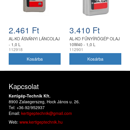
2.461 Ft
3.410 Ft
AL-KO ÁSVÁNYI LÁNCOLAJ
AL-KO FŰNYÍRÓGÉP OLAJ
- 1,0 L
10W40 - 1,0 L
112918
112901
Kapcsolat
Kertigép-Technik Kft.
8900 Zalaegerszeg, Hock János u. 26.
Tel: +36-92/952937
Email:
kertigeptechnik@gmail.com
Web:
www.kertigeptechnik.hu