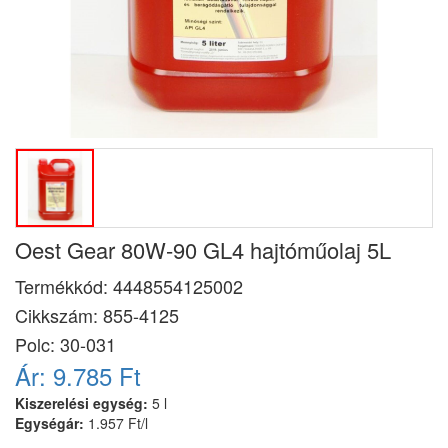
Oest Gear 80W-90 GL4 hajtóműolaj 5L
Termékkód:
4448554125002
Cikkszám:
855-4125
Polc: 30-031
Ár:
9.785 Ft
Kiszerelési egység:
5 l
Egységár:
1.957 Ft/l