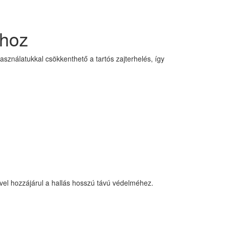
khoz
sználatukkal csökkenthető a tartós zajterhelés, így
ével hozzájárul a hallás hosszú távú védelméhez.