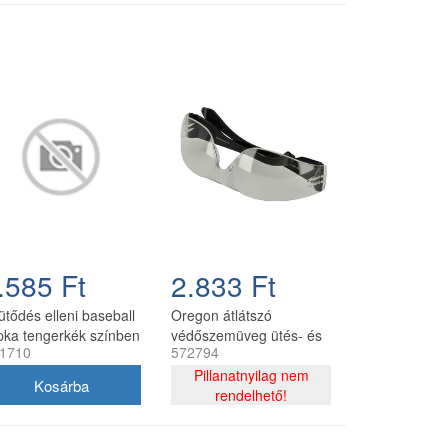
.585 Ft
2.833 Ft
ütődés elleni baseball
Oregon átlátszó
pka tengerkék színben
védőszemüveg ütés- és
1710
572794
UV védelemmel
Pillanatnyilag nem
rendelhető!