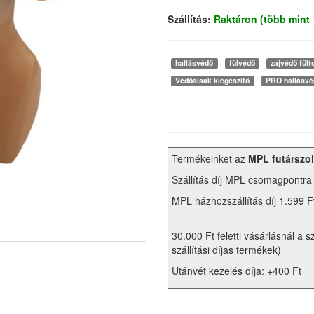
Szállítás:
Raktáron (több mint
hallásvédő
fülvédő
zajvédő fült
Védősisak kiegészítő
PRO hallásvé
Termékeinket az
MPL futárszol
Szállítás díj MPL csomagpontra
MPL házhozszállítás díj 1.599 F
30.000 Ft feletti vásárlásnál a s
szállítási díjas termékek)
Utánvét kezelés díja: +400 Ft