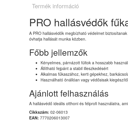
Termék információ
PRO hallásvédők fűk
A PRO hallásvédők megbízható védelmet biztosítanak a 
óvhatja hallását munka közben.
Főbb jellemzők
Kényelmes, párnázott fültok a hosszabb haszná
Állítható fejpánt a stabil illeszkedésért
Alkalmas fűkaszához, kerti gépekhez, barkácso
Használható önállóan vagy védősisak kiegészítőj
Ajánlott felhasználás
A hallásvédő ideális otthoni és félprofi használatra,
Cikkszám:
02-06013
EAN:
7770206013007