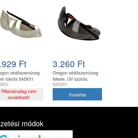
.929 Ft
3.260 Ft
egon védőszemüveg
Oregon védőszemüveg
hér tükrös 545831
fekete, UV szűrős,
5831
525251
ütésálló (525251)
Pillanatnyilag nem
rendelhető!
izetési módok