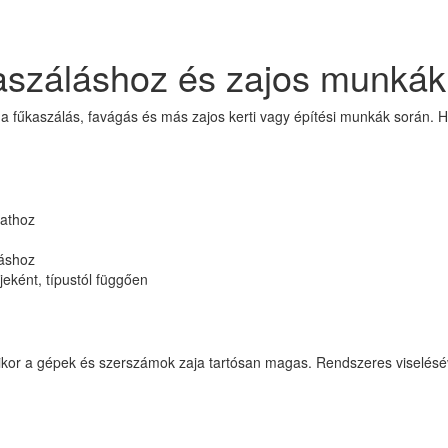
aszáláshoz és zajos munká
fűkaszálás, favágás és más zajos kerti vagy építési munkák során. Ha
lathoz
láshoz
eként, típustól függően
 amikor a gépek és szerszámok zaja tartósan magas. Rendszeres viselés