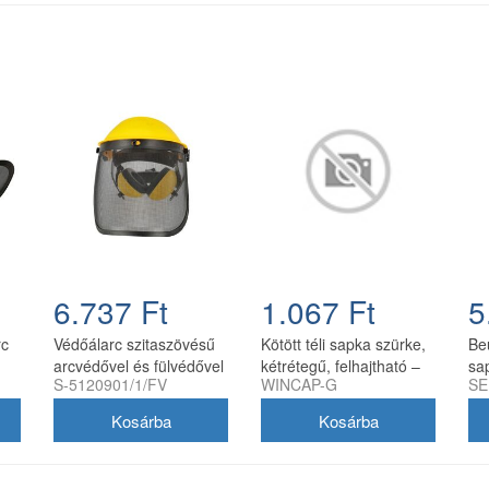
6.737 Ft
1.067 Ft
5
rc
Védőálarc szitaszövésű
Kötött téli sapka szürke,
Be
arcvédővel és fülvédővel
kétrétegű, felhajtható –
sa
S-5120901/1/FV
WINCAP-G
SE
100% akril