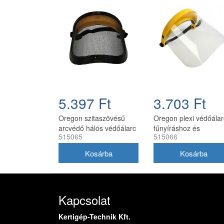
5.397 Ft
3.703 Ft
Oregon szitaszövésű
Oregon plexi védőálar
arcvédő hálós védőálarc
fűnyíráshoz és
515065
515066
bozótvágáshoz
Kapcsolat
Kertigép-Technik Kft.