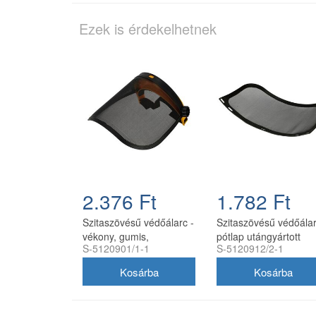
Ezek is érdekelhetnek
2.376 Ft
1.782 Ft
Szitaszövésű védőálarc -
Szitaszövésű védőála
vékony, gumis,
pótlap utángyártott
S-5120901/1-1
S-5120912/2-1
utángyártott