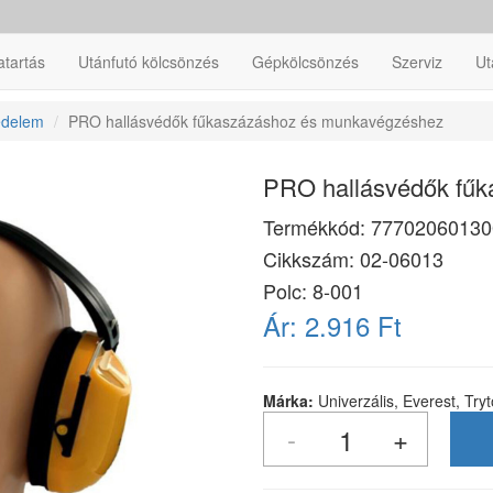
atartás
Utánfutó kölcsönzés
Gépkölcsönzés
Szerviz
Ut
édelem
PRO hallásvédők fűkaszázáshoz és munkavégzéshez
PRO hallásvédők fű
Termékkód:
77702060130
Cikkszám:
02-06013
Polc: 8-001
Ár:
2.916 Ft
Márka:
Univerzális, Everest, Try