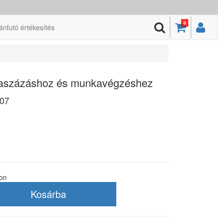
0
ánfutó értékesítés
kaszázáshoz és munkavégzéshez
07
ton