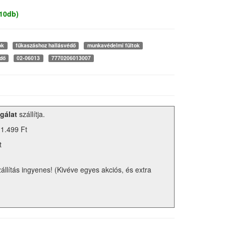
 10db)
ok
fűkaszáshoz hallásvédő
munkavédelmi fültok
dő
02-06013
7770206013007
gálat
szállítja.
 1.499 Ft
t
zállítás ingyenes! (Kivéve egyes akciós, és extra