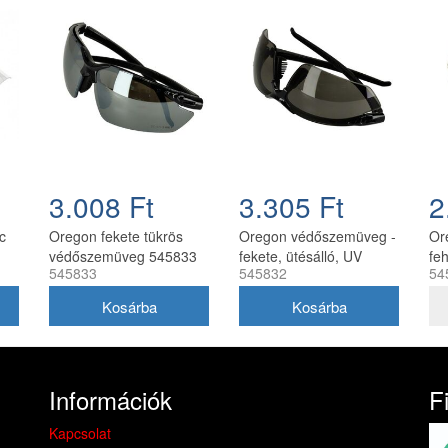
3.008 Ft
3.305 Ft
2
c
Oregon fekete tükrös
Oregon védőszemüveg -
Or
védőszemüveg 545833
fekete, ütésálló, UV
fe
545833
545832
54
szűrős
Információk
F
Kapcsolat