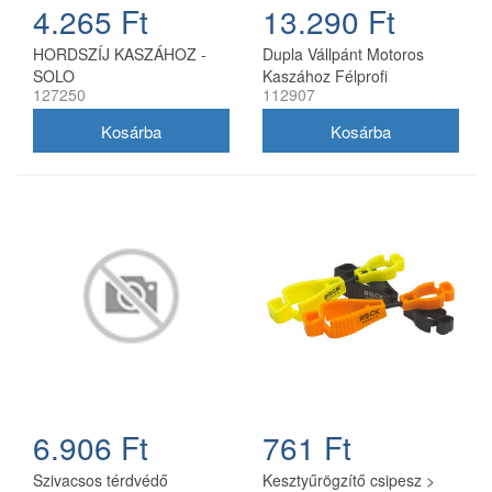
4.265 Ft
13.290 Ft
HORDSZÍJ KASZÁHOZ -
Dupla Vállpánt Motoros
SOLO
Kaszához Félprofi
127250
112907
6.906 Ft
761 Ft
Szivacsos térdvédő
Kesztyűrögzítő csipesz >