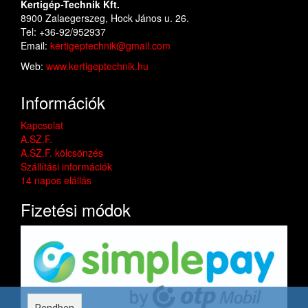
Kertigép-Technik Kft.
8900 Zalaegerszeg, Hock János u. 26.
Tel: +36-92/952937
Email:
kertigeptechnik@gmail.com
Web:
www.kertigeptechnik.hu
Információk
Kapcsolat
A.SZ.F.
A.SZ.F. kölcsönzés
Szállítási információk
14 napos elállás
Fizetési módok