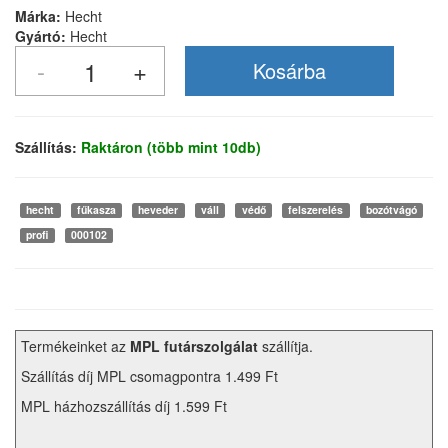
Márka:
Hecht
Gyártó:
Hecht
Szállítás:
Raktáron (több mint 10db)
hecht
fűkasza
heveder
váll
védő
felszerelés
bozótvágó
profi
000102
Termékeinket az
MPL futárszolgálat
szállítja.
Szállítás díj MPL csomagpontra 1.499 Ft
MPL házhozszállítás díj 1.599 Ft