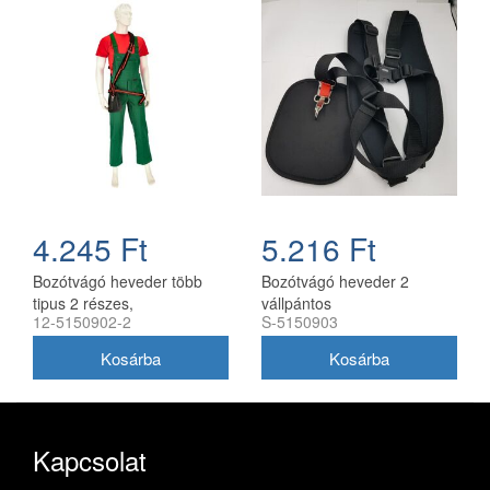
4.245 Ft
5.216 Ft
Bozótvágó heveder több
Bozótvágó heveder 2
tipus 2 részes,
vállpántos
12-5150902-2
S-5150903
combvédővel utángyártott
Kapcsolat