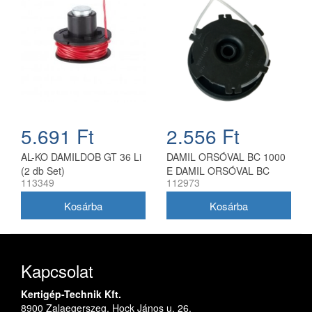
5.691 Ft
2.556 Ft
AL-KO DAMILDOB GT 36 Li
DAMIL ORSÓVAL BC 1000
(2 db Set)
E DAMIL ORSÓVAL BC
113349
112973
1000 E
Kapcsolat
Kertigép-Technik Kft.
8900 Zalaegerszeg, Hock János u. 26.