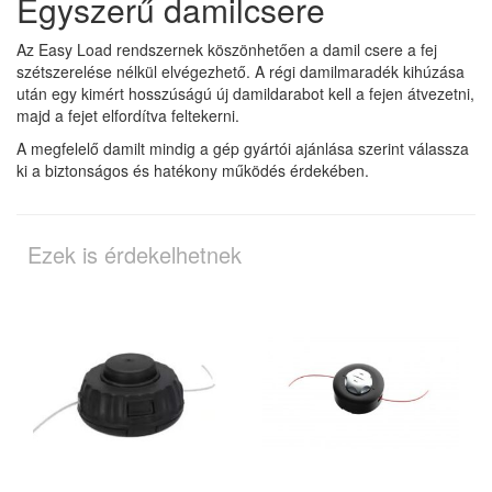
Egyszerű damilcsere
Az Easy Load rendszernek köszönhetően a damil csere a fej
szétszerelése nélkül elvégezhető. A régi damilmaradék kihúzása
után egy kimért hosszúságú új damildarabot kell a fejen átvezetni,
majd a fejet elfordítva feltekerni.
A megfelelő damilt mindig a gép gyártói ajánlása szerint válassza
ki a biztonságos és hatékony működés érdekében.
Ezek is érdekelhetnek