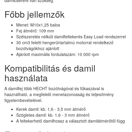
damilcserére van szükség.
Főbb jellemzők
Menet: M10x1,25 balos
Fej átmérő: 109 mm
Szétszerelés nélküli damilfeltekerés Easy Load rendszerrel
30 cm3 feletti hengerűrtartalmú motorral rendelkező
bozótvágókhoz ajánlott
Ajánlott maximális fordulatszám: 10 000 rpm
Kompatibilitás és damil
használata
A damilfej több HECHT bozótvágóval és fűkaszával is
használható, a megfelelő menetazonosság és teljesítmény
figyelembevételével.
Kerek damil: kb. 1,6 - 3,5 mm átmérő
Szögletes damil: kb. 1,6 - 3 mm átmérő
A feltekerhető damilhossz a választott damilátmérőtől függ