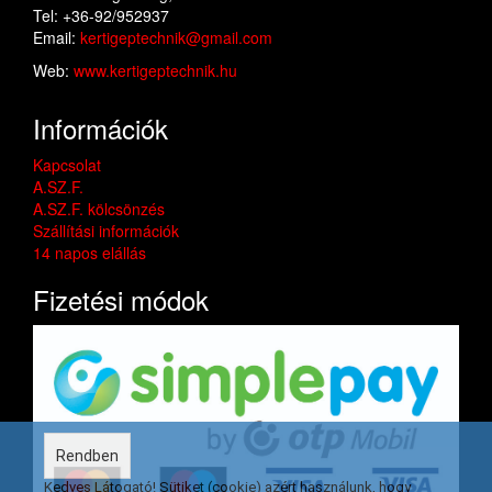
Tel: +36-92/952937
Email:
kertigeptechnik@gmail.com
Web:
www.kertigeptechnik.hu
Információk
Kapcsolat
A.SZ.F.
A.SZ.F. kölcsönzés
Szállítási információk
14 napos elállás
Fizetési módok
Rendben
Kedves Látogató! Sütiket (cookie) azért használunk, hogy