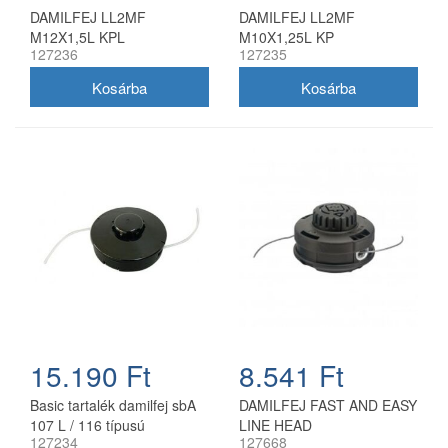
DAMILFEJ LL2MF
DAMILFEJ LL2MF
M12X1,5L KPL
M10X1,25L KP
127236
127235
15.190 Ft
8.541 Ft
Basic tartalék damilfej sbA
DAMILFEJ FAST AND EASY
107 L / 116 típusú
LINE HEAD
127234
127668
benzinmotoros fűkaszákhoz