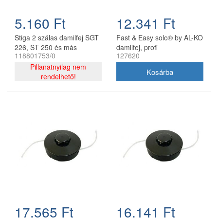
5.160 Ft
12.341 Ft
Stiga 2 szálas damilfej SGT
Fast & Easy solo® by AL-KO
226, ST 250 és más
damilfej, profi
118801753/0
127620
modellekhez 118801753/0
Pillanatnyilag nem
rendelhető!
17.565 Ft
16.141 Ft