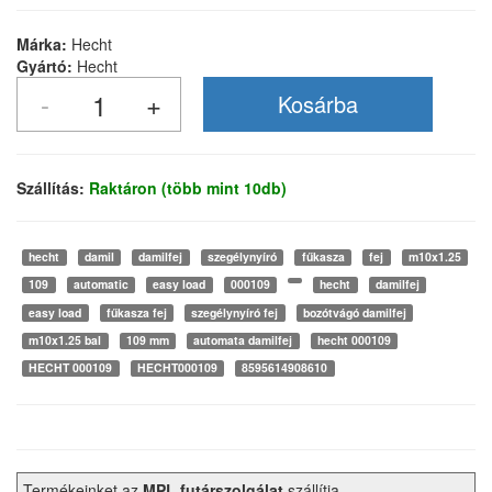
Márka:
Hecht
Gyártó:
Hecht
Szállítás:
Raktáron (több mint 10db)
hecht
damil
damilfej
szegélynyíró
fűkasza
fej
m10x1.25
109
automatic
easy load
000109
hecht
damilfej
easy load
fűkasza fej
szegélynyíró fej
bozótvágó damilfej
m10x1.25 bal
109 mm
automata damilfej
hecht 000109
HECHT 000109
HECHT000109
8595614908610
Termékeinket az
MPL futárszolgálat
szállítja.