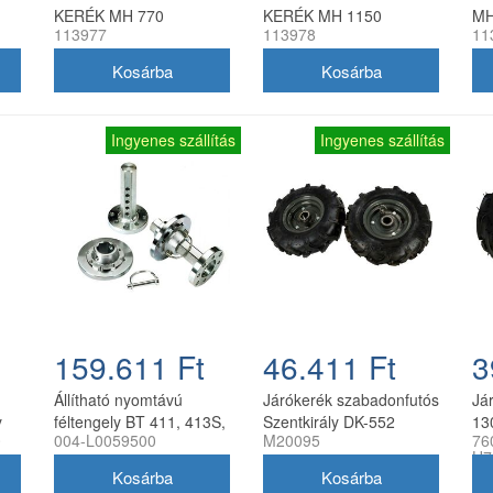
KERÉK MH 770
KERÉK MH 1150
MH
113977
113978
11
Ingyenes szállítás
Ingyenes szállítás
159.611 Ft
46.411 Ft
3
Állítható nyomtávú
Járókerék szabadonfutós
Já
y
féltengely BT 411, 413S,
Szentkirály DK-552
13
0
004-L0059500
M20095
76
417S kultivátorhoz,
350x6, párban
ten
H7
Bertolini
H7