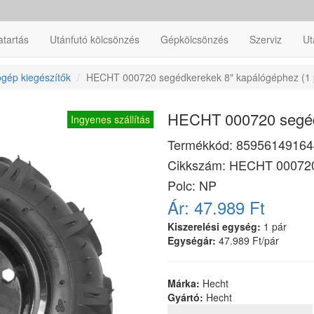
atartás
Utánfutó kölcsönzés
Gépkölcsönzés
Szerviz
Ut
gép kiegészítők
HECHT 000720 segédkerekek 8" kapálógéphez (1 
HECHT 000720 segédk
Ingyenes szállítás
Termékkód:
85956149164
Cikkszám:
HECHT 00072
Polc: NP
Ár:
47.989 Ft
Kiszerelési egység:
1 pár
Egységár:
47.989 Ft/pár
Márka:
Hecht
Gyártó:
Hecht