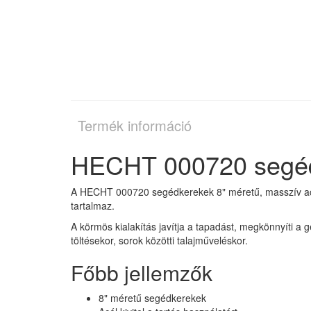
Termék információ
HECHT 000720 segéd
A HECHT 000720 segédkerekek 8" méretű, masszív acé
tartalmaz.
A körmös kialakítás javítja a tapadást, megkönnyíti 
töltésekor, sorok közötti talajműveléskor.
Főbb jellemzők
8" méretű segédkerekek