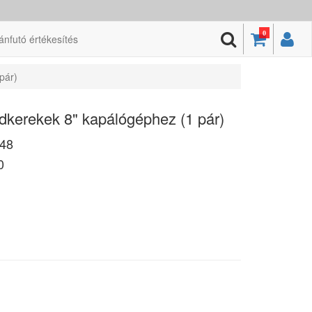
0
ánfutó értékesítés
pár)
erekek 8" kapálógéphez (1 pár)
48
0