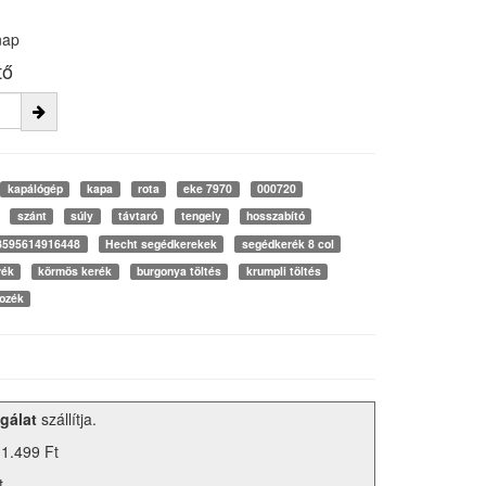
nap
tő
kapálógép
kapa
rota
eke 7970
000720
szánt
súly
távtaró
tengely
hosszabító
8595614916448
Hecht segédkerekek
segédkerék 8 col
rék
körmös kerék
burgonya töltés
krumpli töltés
ozék
gálat
szállítja.
 1.499 Ft
t