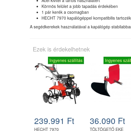
Acél kivitel a tartós használatért
Körmös felület a jobb tapadás érdekében
1 pár kerék a csomagban
HECHT 7970 kapálógéppel kompatibilis tartozék
A segédkerekek használatával a kapálógép stabilabba
Ezek is érdekelhetnek
Ingyenes szállítás
Ingyenes száll
239.991 Ft
36.090 Ft
HECHT 7970
TÖLTÖGETŐ EKE