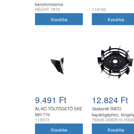
benzinmotoros
HECHT 7970
110742
kapálógép 110 cm
munkaszélességgel
9.491 Ft
12.824 Ft
AL-KO TÖLTÖGETŐ EKE
Vaskerék RATO
MH 770
kapálógéphez, tengel
113973
76008-U080510-H30
nélkül