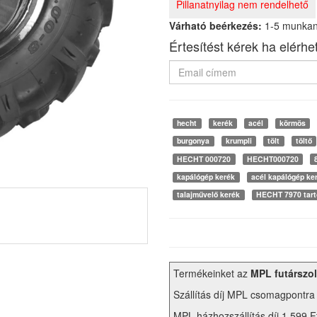
Pillanatnyilag nem rendelhető
Várható beérkezés:
1-5 munka
Értesítést kérek ha elérhe
hecht
kerék
acél
körmös
burgonya
krumpli
tölt
töltő
HECHT 000720
HECHT000720
kapálógép kerék
acél kapálógép ke
talajművelő kerék
HECHT 7970 tart
Termékeinket az
MPL futárszol
Szállítás díj MPL csomagpontra
MPL házhozszállítás díj 1.599 F