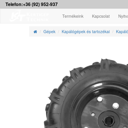
Telefon:+36 (92) 952-937
Termékeink
Kapcsolat
Nyitv
Gépek
Kapálógépek és tartozékai
Kapáló