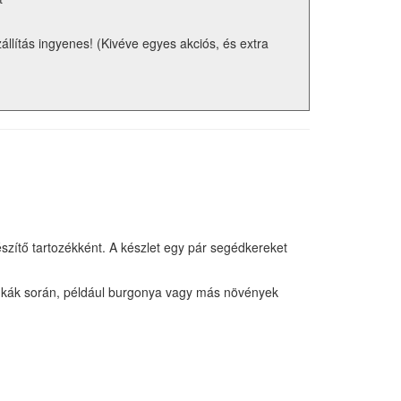
zállítás ingyenes! (Kivéve egyes akciós, és extra
tő tartozékként. A készlet egy pár segédkereket
munkák során, például burgonya vagy más növények