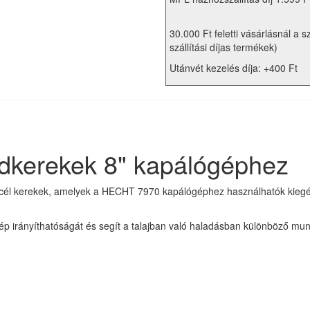
30.000 Ft feletti vásárlásnál a s
szállítási díjas termékek)
Utánvét kezelés díja: +400 Ft
kerekek 8" kapálógéphez
l kerekek, amelyek a HECHT 7970 kapálógéphez használhatók kiegészí
a gép irányíthatóságát és segít a talajban való haladásban különböző 