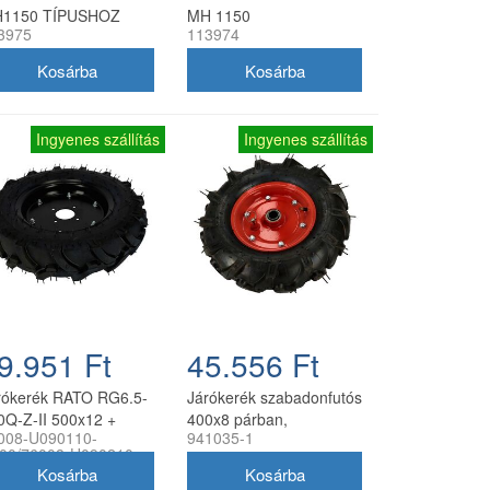
1150 TÍPUSHOZ
MH 1150
3975
113974
Ingyenes szállítás
Ingyenes szállítás
9.951 Ft
45.556 Ft
rókerék RATO RG6.5-
Járókerék szabadonfutós
0Q-Z-II 500x12 +
400x8 párban,
008-U090110-
941035-1
gely készlet (pár)
csapágyazott
00/76008-U090210-
utángyártott
00
kapálógéphez