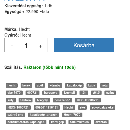
Kiszerelési egység:
1 db
Egységár:
22.990 Ft/db
Márka:
Hecht
Gyártó:
Hecht
Szállítás:
Raktáron (több mint 10db)
hecht
kerék
acél
körmös
kapálógép
kapa
rota
eke 7970
000721
burgonya
krumpli
tölt
töltő
szánt
súly
távtaró
tengely
hosszabító
HECHT 000721
HECHT000721
8595614916431
Hecht
eke
egyoldalas eke
szántó eke
kapálógép tartozék
Hecht 7970
benzinmotoros kapálógép
kerti gép
talajművelés
szántás