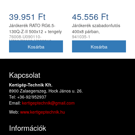
39.951 Ft
45.556 Ft
Járókerék RATO RG6.5-
Járókerék szabadonfutós
130Q-Z-II 500x12 + tengely
400x8 párban,
76008-U090110-
941035-1
készlet (pár)
csapágyazott utángyártott
H700/76008-U090210-
kapálógéphez
H700
Kapcsolat
Kertigép-Technik Kft.
8900 Zalaegerszeg, Hock János u. 26.
Tel: +36-92/952937
Email:
kertigeptechnik@gmail.com
Web:
www.kertigeptechnik.hu
Információk