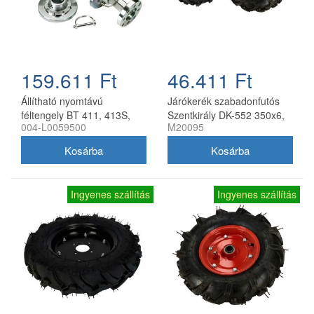
159.611 Ft
46.411 Ft
Állítható nyomtávú
Járókerék szabadonfutós
féltengely BT 411, 413S,
Szentkirály DK-552 350x6,
004-L0059500
M20095
417S kultivátorhoz, Bertolini
párban
Ingyenes szállítás
Ingyenes szállítás