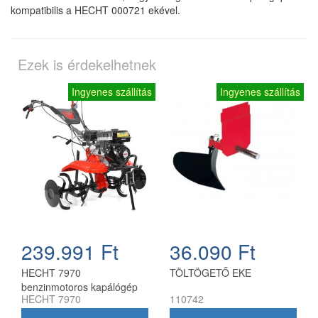
kompatibilis a HECHT 000721 ekével.
Ezek is érdekelhetnek
Ingyenes szállítás
Ingyenes szállítás
239.991 Ft
36.090 Ft
HECHT 7970
TÖLTÖGETŐ EKE
benzinmotoros kapálógép
HECHT 7970
110742
110 cm munkaszélességgel