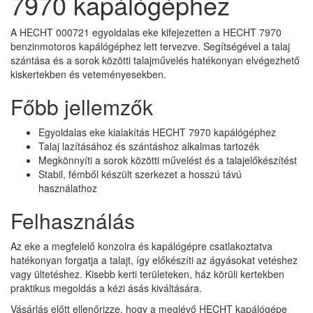
7970 kapálógéphez
A HECHT 000721 egyoldalas eke kifejezetten a HECHT 7970
benzinmotoros kapálógéphez lett tervezve. Segítségével a talaj
szántása és a sorok közötti talajművelés hatékonyan elvégezhető
kiskertekben és veteményesekben.
Főbb jellemzők
Egyoldalas eke kialakítás HECHT 7970 kapálógéphez
Talaj lazításához és szántáshoz alkalmas tartozék
Megkönnyíti a sorok közötti művelést és a talajelőkészítést
Stabil, fémből készült szerkezet a hosszú távú
használathoz
Felhasználás
Az eke a megfelelő konzolra és kapálógépre csatlakoztatva
hatékonyan forgatja a talajt, így előkészíti az ágyásokat vetéshez
vagy ültetéshez. Kisebb kerti területeken, ház körüli kertekben
praktikus megoldás a kézi ásás kiváltására.
Vásárlás előtt ellenőrizze, hogy a meglévő HECHT kapálógépe