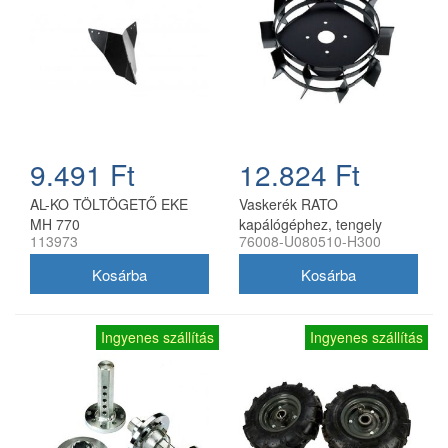
9.491 Ft
12.824 Ft
AL-KO TÖLTÖGETŐ EKE
Vaskerék RATO
MH 770
kapálógéphez, tengely
113973
76008-U080510-H300
nélkül
Ingyenes szállítás
Ingyenes szállítás