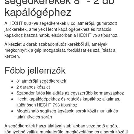
kapálógéphez
A HECHT 000796 segédkerekek 8 col átmérőjű, gumírozott
járókerekek, amelyek Hecht kapálógépekhez és rotációs
kapákhoz használhatók, elsősorban a HECHT 796 típushoz.
A készlet 2 darab szabadonfutós kerékből áll, amelyek
megkönnyítik a gép mozgatását, fordulását és szállítását a
kertben.
Főbb jellemzők
8" átmérőjű segédkerekek
2 darabos készlet
Szabadonfutós kialakítás az egyszerűbb kormányzáshoz
Hecht kapálógépekhez és rotációs kapákhoz alkalmas,
különösen HECHT 796 típushoz
Megbízható segítség ágyások, sorok közti munkák és
talajművelés során
A segédkerekek használatával stabilabban vezethető a gép,
könnyebbé válik a munkaterület megközelítése és a sorok közötti