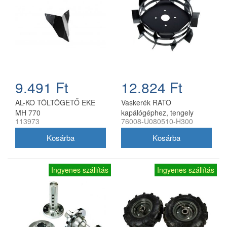
9.491 Ft
12.824 Ft
AL-KO TÖLTÖGETŐ EKE
Vaskerék RATO
MH 770
kapálógéphez, tengely
113973
76008-U080510-H300
nélkül
Ingyenes szállítás
Ingyenes szállítás