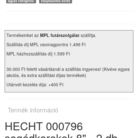
ágyás töltögetés
talajművelés kerék
Termékeinket az
MPL futárszolgálat
szállítja.
Szállítás díj MPL csomagpontra 1.499 Ft
MPL házhozszállítás díj 1.599 Ft
30.000 Ft feletti vásárlásnál a szállítás ingyenes! (Kivéve egyes
akciós, és extra szállítási díjas termékek)
Utánvét kezelés díja: +400 Ft
Termék információ
HECHT 000796
segédkerekek 8" - 2 db