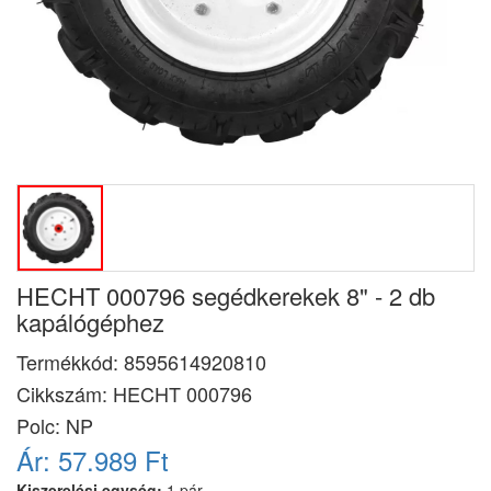
HECHT 000796 segédkerekek 8" - 2 db
kapálógéphez
Termékkód:
8595614920810
Cikkszám:
HECHT 000796
Polc: NP
Ár:
57.989 Ft
Kiszerelési egység:
1 pár