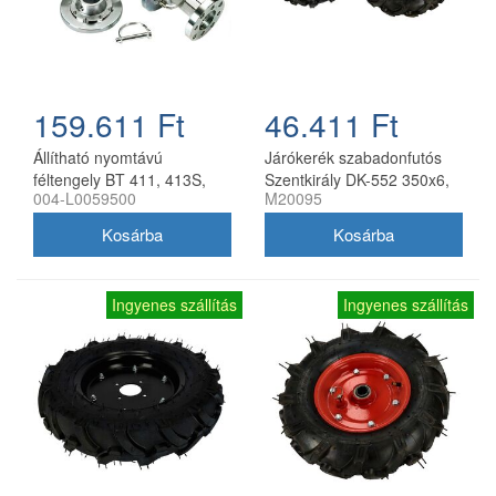
159.611 Ft
46.411 Ft
Állítható nyomtávú
Járókerék szabadonfutós
féltengely BT 411, 413S,
Szentkirály DK-552 350x6,
004-L0059500
M20095
417S kultivátorhoz, Bertolini
párban
Ingyenes szállítás
Ingyenes szállítás