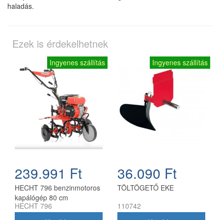
haladás.
Ezek is érdekelhetnek
Ingyenes szállítás
Ingyenes szállítás
239.991 Ft
36.090 Ft
HECHT 796 benzinmotoros
TÖLTÖGETŐ EKE
kapálógép 80 cm
HECHT 796
110742
munkaszélességgel