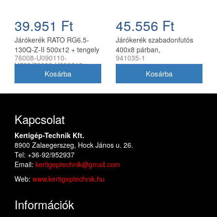
39.951 Ft
45.556 Ft
Járókerék RATO RG6.5-
Járókerék szabadonfutós
130Q-Z-II 500x12 + tengely
400x8 párban,
76008-U090110-
941035-1
készlet (pár)
csapágyazott utángyártott
H700/76008-U090210-
kapálógéphez
H700
Kapcsolat
Kertigép-Technik Kft.
8900 Zalaegerszeg, Hock János u. 26.
Tel: +36-92/952937
Email:
kertigeptechnik@gmail.com
Web:
www.kertigeptechnik.hu
Információk