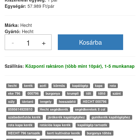
Egységár:
57.989 Ft/pár
Márka:
Hecht
Gyártó:
Hecht
Szállítás:
Központi raktáron (több mint 10pár), 1-5 munkanap
hecht
kerék
acél
körmös
kapálógép
kapa
rota
eke 796
000796
burgonya
krumpli
tölt
töltő
szánt
súly
távtaró
tengely
hosszabító
HECHT 000796
8595614920810
Hecht segédkerék
segédkerekek 8 col
szabadonfutós kerék
járókerék kapálógéphez
gumikerék kapálógéphez
rota kapa kerék
rotációs kapa kerék
kapálógép tartozék
HECHT 796 tartozék
kerti kultivátor kerék
burgonya töltés