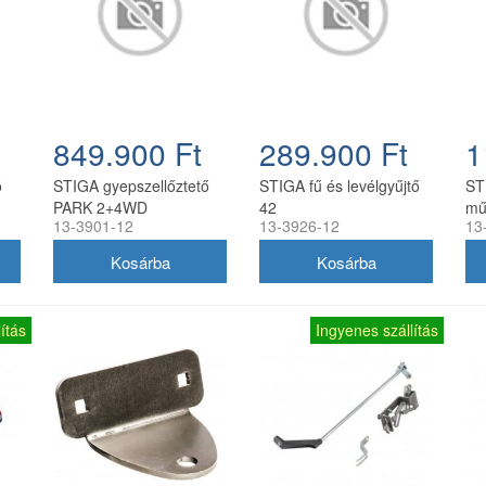
849.900 Ft
289.900 Ft
1
ó
STIGA gyepszellőztető
STIGA fű és levélgyűjtő
ST
PARK 2+4WD
42
mű
13-3901-12
13-3926-12
13
frontkaszás fűnyíró
traktorokhoz (elektromos
magasság állítással)
ítás
Ingyenes szállítás