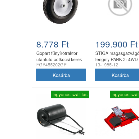
8.778 Ft
199.900 Ft
Gopart fűnyírótraktor
STIGA magasgazvág
utánfutó pótkocsi kerék
tengely PARK 2+4WD
FGP455202GP
13-1985-12
4.80/4.00-8, 8 col, 16
frontkaszás fűnyíró
mm furat
traktorokhoz (csak
tengely késekkel)
Ingyenes szállítás
Ingyenes száll