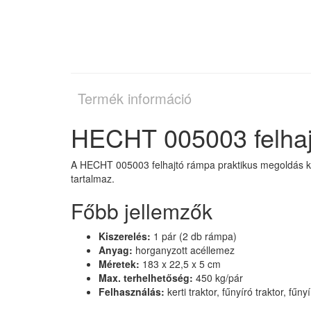
Termék információ
HECHT 005003 felhaj
A HECHT 005003 felhajtó rámpa praktikus megoldás kise
tartalmaz.
Főbb jellemzők
Kiszerelés:
1 pár (2 db rámpa)
Anyag:
horganyzott acéllemez
Méretek:
183 x 22,5 x 5 cm
Max. terhelhetőség:
450 kg/pár
Felhasználás:
kerti traktor, fűnyíró traktor, f