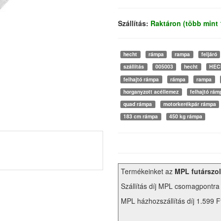
Szállítás:
Raktáron (több mint 
hecht
rámpa
rampa
feljáró
szállítás
005003
hecht
HEC
felhajtó rámpa
rámpa
rampa
horganyzott acéllemez
felhajtó rám
quad rámpa
motorkerékpár rámpa
183 cm rámpa
450 kg rámpa
Termékeinket az
MPL futárszol
Szállítás díj MPL csomagpontra
MPL házhozszállítás díj 1.599 F