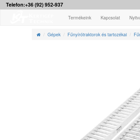
Telefon:+36 (92) 952-937
Termékeink
Kapcsolat
Nyitv
Gépek
Fűnyírótraktorok és tartozékai
Fűn