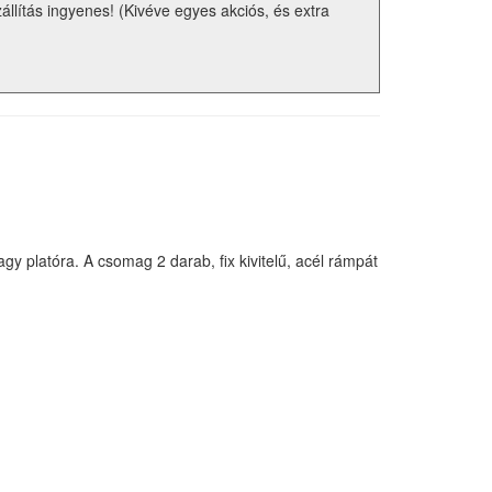
zállítás ingyenes! (Kivéve egyes akciós, és extra
 platóra. A csomag 2 darab, fix kivitelű, acél rámpát