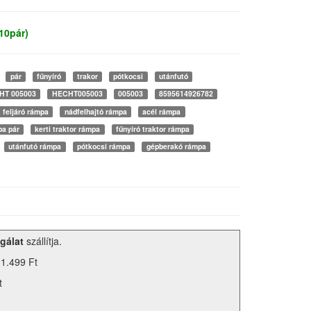
10pár)
pár
fűnyíró
trakor
pótkocsi
utánfutó
HT 005003
HECHT005003
005003
8595614926782
feljáró rámpa
nádfelhajtó rámpa
acél rámpa
pa pár
kerti traktor rámpa
fűnyíró traktor rámpa
utánfutó rámpa
pótkocsi rámpa
gépberakó rámpa
gálat
szállítja.
 1.499 Ft
t