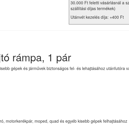
30.000 Ft feletti vásárlásnál a s
szállítási díjas termékek)
Utánvét kezelés díja: +400 Ft
tó rámpa, 1 pár
bb gépek és járművek biztonságos fel- és lehajtásához utánfutóra vagy
űnyíró, motorkerékpár, moped, quad és egyéb kisebb gépek felhajtásához