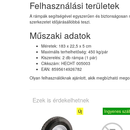
Felhasználási területek
A rámpák segítségével egyszerűen és biztonságosan moz
szerkezetet időjárásállóbbá teszi.
Műszaki adatok
Méretek: 183 x 22,5 x 5 cm
Maximális terhelhetőség: 450 kg/pár
Kiszerelés: 2 db rámpa (1 pár)
Cikkszám: HECHT 005003
EAN: 8595614926782
Olyan felhasználóknak ajánlott, akik megbízható megol
Ezek is érdekelhetnek
Új
Ingyenes száll