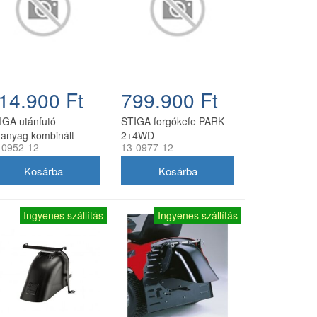
14.900 Ft
799.900 Ft
IGA utánfutó
STIGA forgókefe PARK
anyag kombinált
2+4WD
-0952-12
13-0977-12
Ingyenes szállítás
Ingyenes szállítás