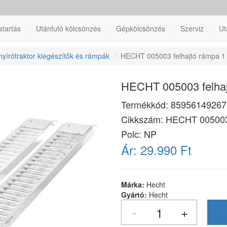
atartás
Utánfutó kölcsönzés
Gépkölcsönzés
Szerviz
Ut
yírótraktor kiegészítők és rámpák
HECHT 005003 felhajtó rámpa 1 
HECHT 005003 felhajt
Termékkód:
85956149267
Cikkszám:
HECHT 00500
Polc: NP
Ár:
29.990 Ft
Márka:
Hecht
Gyártó:
Hecht