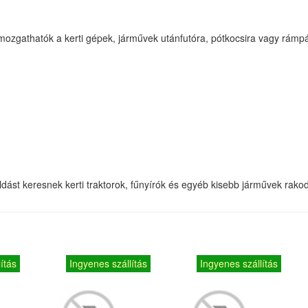
gathatók a kerti gépek, járművek utánfutóra, pótkocsira vagy rámpával 
dást keresnek kerti traktorok, fűnyírók és egyéb kisebb járművek rako
ítás
Ingyenes szállítás
Ingyenes szállítás