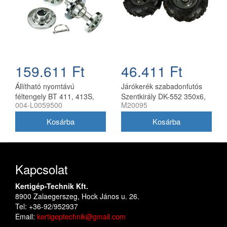
159.611 Ft
46.411 Ft
Állítható nyomtávú
Járókerék szabadonfutós
féltengely BT 411, 413S,
Szentkirály DK-552 350x6,
004-L0059500
M20095
417S kultivátorhoz, Bertolini
párban
Kapcsolat
Kertigép-Technik Kft.
8900 Zalaegerszeg, Hock János u. 26.
Tel: +36-92/952937
Email:
kertigeptechnik@gmail.com