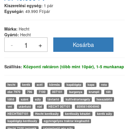
Kiszerelési egység:
1 pár
Egységár:
49.990 Ft/pár
Márka:
Hecht
Gyártó:
Hecht
Szállítás:
Központi raktáron (több mint 10pár), 1-5 munkanap
hecht
kerék
acél
körmös
kapálógép
kapa
rota
eke 7970
796
7100
007101
burgonya
krumpli
tölt
töltő
szánt
súly
távtartó
kultivátortengely
hosszabító
vet
utánfutó
rúd
HECHT 007101
8595614904940
HECHT007101
Hecht keréksúly
keréksúly készlet
kerék súly
kapálógép keréksúly
egytengelyes traktor kiegészítő
Hecht 7100 tartozék
talajművelő gép súly