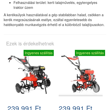
Felhasználási terület: kerti talajművelés, egytengelyes
traktor üzem
A keréksúlyok használatával a gép stabilabban halad, csökken a
kerék megcsúszásának esélye, ezáltal egyenletesebb és
hatékonyabb munkavégzés érhető el a különböző talajtípusokon.
Ezek is érdekelhetnek
Ingyenes szállítás
Ingyenes szállítás
239.991 Ft
239.991 Ft