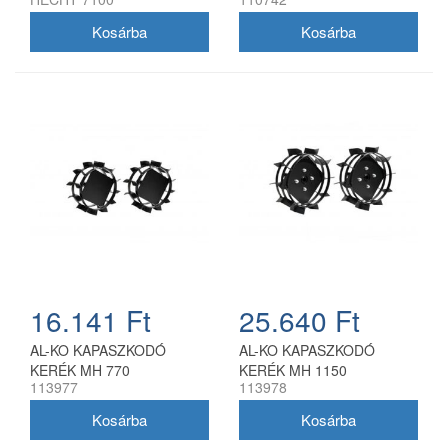
munkaszélesség
16.141 Ft
25.640 Ft
AL-KO KAPASZKODÓ
AL-KO KAPASZKODÓ
KERÉK MH 770
KERÉK MH 1150
113977
113978