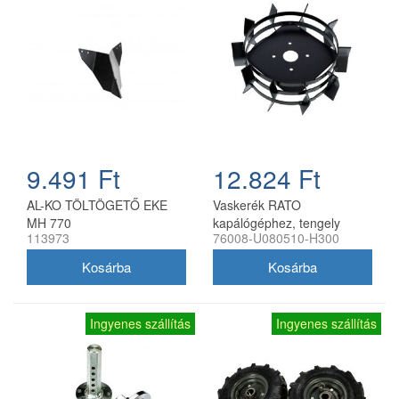
9.491 Ft
12.824 Ft
AL-KO TÖLTÖGETŐ EKE
Vaskerék RATO
MH 770
kapálógéphez, tengely
113973
76008-U080510-H300
nélkül
Ingyenes szállítás
Ingyenes szállítás