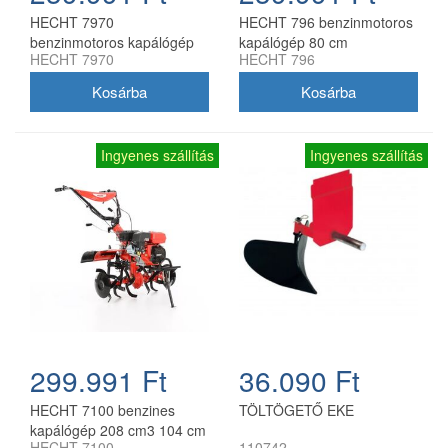
HECHT 7970
HECHT 796 benzinmotoros
benzinmotoros kapálógép
kapálógép 80 cm
HECHT 7970
HECHT 796
110 cm munkaszélességgel
munkaszélességgel
Ingyenes szállítás
Ingyenes szállítás
299.991 Ft
36.090 Ft
HECHT 7100 benzines
TÖLTÖGETŐ EKE
kapálógép 208 cm3 104 cm
HECHT 7100
110742