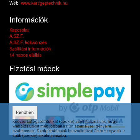
Web:
www.kertigeptechnik.hu
Információk
Kapcsolat
A.SZ.F.
A.SZ.F. kölcsönzés
Szállítási információk
14 napos elállás
Fizetési módok
Rendben
Kedves Látogató! Sütiket (cookie) azért használunk, hogy
weboldalunkat még jobban az Ön személyes igényeire
szabhassuk. Szolgáltatásaink használatával Ön beleegyezik a
sütik (cookie) alkalmazásába.