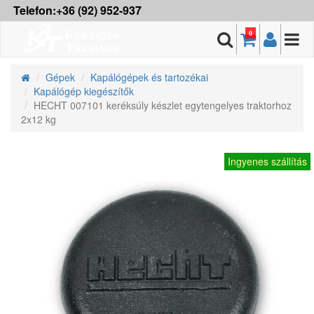
Telefon:+36 (92) 952-937
0
Gépek
Kapálógépek és tartozékai
Kapálógép kiegészítők
HECHT 007101 keréksúly készlet egytengelyes traktorhoz
2x12 kg
Ingyenes szállítás