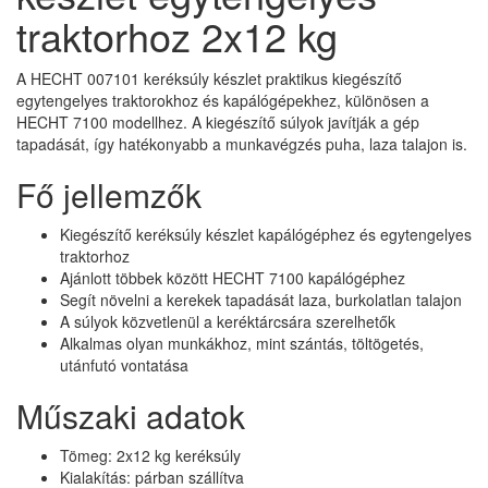
traktorhoz 2x12 kg
A HECHT 007101 keréksúly készlet praktikus kiegészítő
egytengelyes traktorokhoz és kapálógépekhez, különösen a
HECHT 7100 modellhez. A kiegészítő súlyok javítják a gép
tapadását, így hatékonyabb a munkavégzés puha, laza talajon is.
Fő jellemzők
Kiegészítő keréksúly készlet kapálógéphez és egytengelyes
traktorhoz
Ajánlott többek között HECHT 7100 kapálógéphez
Segít növelni a kerekek tapadását laza, burkolatlan talajon
A súlyok közvetlenül a keréktárcsára szerelhetők
Alkalmas olyan munkákhoz, mint szántás, töltögetés,
utánfutó vontatása
Műszaki adatok
Tömeg: 2x12 kg keréksúly
Kialakítás: párban szállítva