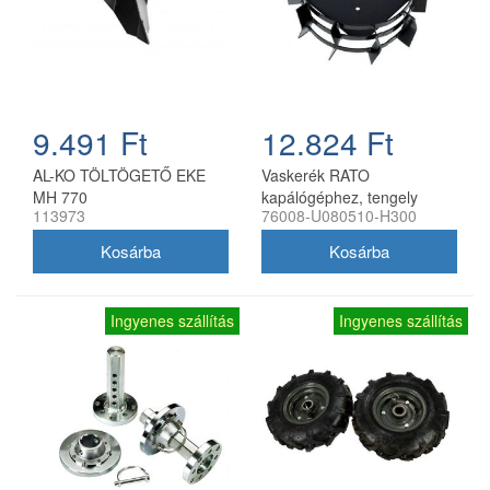
9.491 Ft
12.824 Ft
AL-KO TÖLTÖGETŐ EKE
Vaskerék RATO
MH 770
kapálógéphez, tengely
113973
76008-U080510-H300
nélkül
Ingyenes szállítás
Ingyenes szállítás