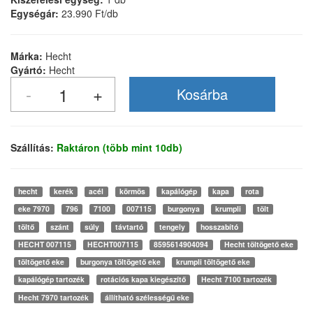
Egységár:
23.990 Ft/db
Márka:
Hecht
Gyártó:
Hecht
Szállítás:
Raktáron (több mint 10db)
hecht
kerék
acél
körmös
kapálógép
kapa
rota
eke 7970
796
7100
007115
burgonya
krumpli
tölt
töltő
szánt
súly
távtartó
tengely
hosszabító
HECHT 007115
HECHT007115
8595614904094
Hecht töltögető eke
töltögető eke
burgonya töltögető eke
krumpli töltögető eke
kapálógép tartozék
rotációs kapa kiegészítő
Hecht 7100 tartozék
Hecht 7970 tartozék
állítható szélességű eke