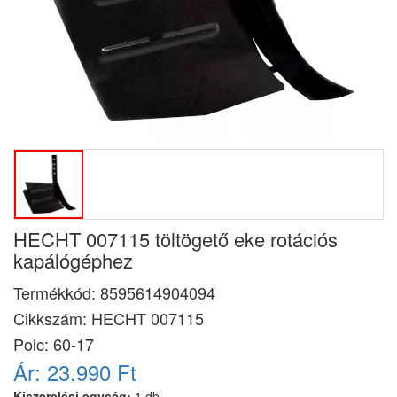
HECHT 007115 töltögető eke rotációs
kapálógéphez
Termékkód:
8595614904094
Cikkszám:
HECHT 007115
Polc: 60-17
Ár:
23.990 Ft
Kiszerelési egység:
1 db