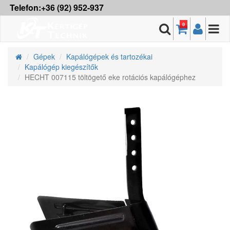
Telefon:+36 (92) 952-937
0
Gépek
Kapálógépek és tartozékai
Kapálógép kiegészítők
HECHT 007115 töltögető eke rotációs kapálógéphez