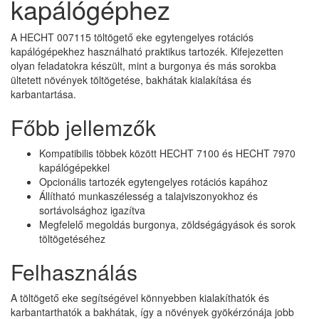
kapálógéphez
A HECHT 007115 töltögető eke egytengelyes rotációs
kapálógépekhez használható praktikus tartozék. Kifejezetten
olyan feladatokra készült, mint a burgonya és más sorokba
ültetett növények töltögetése, bakhátak kialakítása és
karbantartása.
Főbb jellemzők
Kompatibilis többek között HECHT 7100 és HECHT 7970
kapálógépekkel
Opcionális tartozék egytengelyes rotációs kapához
Állítható munkaszélesség a talajviszonyokhoz és
sortávolsághoz igazítva
Megfelelő megoldás burgonya, zöldségágyások és sorok
töltögetéséhez
Felhasználás
A töltögető eke segítségével könnyebben kialakíthatók és
karbantarthatók a bakhátak, így a növények gyökérzónája jobb