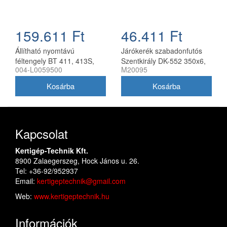
159.611 Ft
46.411 Ft
Állítható nyomtávú
Járókerék szabadonfutós
féltengely BT 411, 413S,
Szentkirály DK-552 350x6,
004-L0059500
M20095
417S kultivátorhoz, Bertolini
párban
Kapcsolat
Kertigép-Technik Kft.
8900 Zalaegerszeg, Hock János u. 26.
Tel: +36-92/952937
Email:
kertigeptechnik@gmail.com
Web:
www.kertigeptechnik.hu
Információk