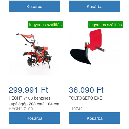
Ingyenes szállítás
Ingyenes szállítás
299.991 Ft
36.090 Ft
HECHT 7100 benzines
TÖLTÖGETŐ EKE
kapálógép 208 cm3 104 cm
HECHT 7100
110742
munkaszélesség