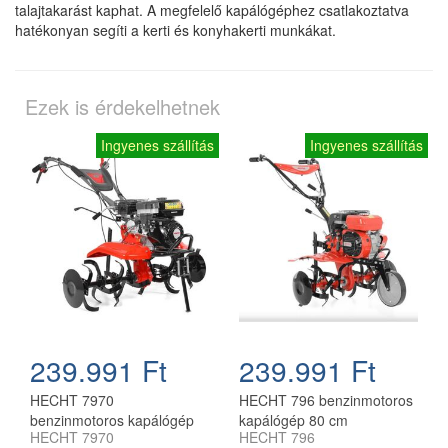
talajtakarást kaphat. A megfelelő kapálógéphez csatlakoztatva
hatékonyan segíti a kerti és konyhakerti munkákat.
Ezek is érdekelhetnek
Ingyenes szállítás
Ingyenes szállítás
239.991 Ft
239.991 Ft
HECHT 7970
HECHT 796 benzinmotoros
benzinmotoros kapálógép
kapálógép 80 cm
HECHT 7970
HECHT 796
110 cm munkaszélességgel
munkaszélességgel