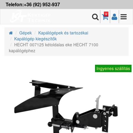
Telefon:+36 (92) 952-937
0
Gépek
Kapálógépek és tartozékai
Kapálógép kiegészítők
HECHT 007125 kétoldalas eke HECHT 7100
kapálógéphez
Ingyenes szállítás