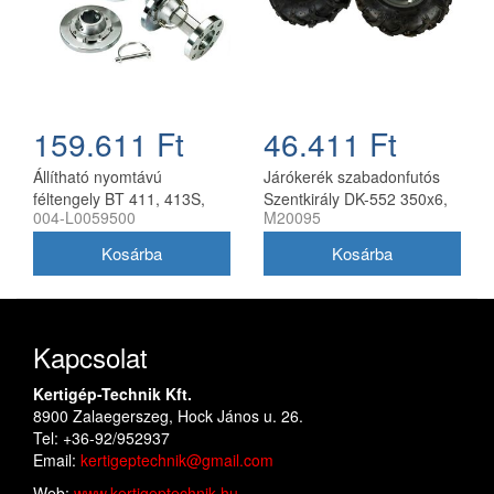
159.611 Ft
46.411 Ft
Állítható nyomtávú
Járókerék szabadonfutós
féltengely BT 411, 413S,
Szentkirály DK-552 350x6,
004-L0059500
M20095
417S kultivátorhoz, Bertolini
párban
Kapcsolat
Kertigép-Technik Kft.
8900 Zalaegerszeg, Hock János u. 26.
Tel: +36-92/952937
Email:
kertigeptechnik@gmail.com
Web:
www.kertigeptechnik.hu