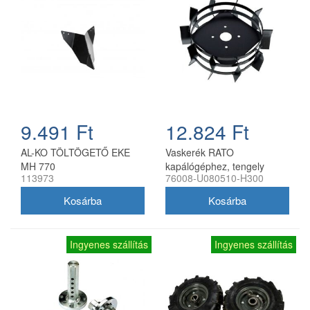
9.491 Ft
12.824 Ft
AL-KO TÖLTÖGETŐ EKE
Vaskerék RATO
MH 770
kapálógéphez, tengely
113973
76008-U080510-H300
nélkül
Ingyenes szállítás
Ingyenes szállítás