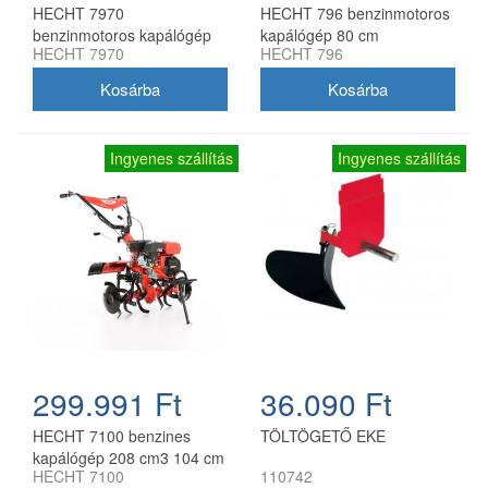
HECHT 7970
HECHT 796 benzinmotoros
benzinmotoros kapálógép
kapálógép 80 cm
HECHT 7970
HECHT 796
110 cm munkaszélességgel
munkaszélességgel
Ingyenes szállítás
Ingyenes szállítás
299.991 Ft
36.090 Ft
HECHT 7100 benzines
TÖLTÖGETŐ EKE
kapálógép 208 cm3 104 cm
HECHT 7100
110742
munkaszélesség