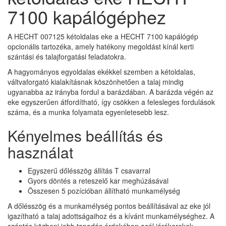
7100 kapálógéphez
A HECHT 007125 kétoldalas eke a HECHT 7100 kapálógép
opcionális tartozéka, amely hatékony megoldást kínál kerti
szántási és talajforgatási feladatokra.
A hagyományos egyoldalas ekékkel szemben a kétoldalas,
váltvaforgató kialakításnak köszönhetően a talaj mindig
ugyanabba az irányba fordul a barázdában. A barázda végén az
eke egyszerűen átfordítható, így csökken a felesleges fordulások
száma, és a munka folyamata egyenletesebb lesz.
Kényelmes beállítás és
használat
Egyszerű dőlésszög állítás T csavarral
Gyors döntés a reteszelő kar meghúzásával
Összesen 5 pozícióban állítható munkamélység
A dőlésszög és a munkamélység pontos beállításával az eke jól
igazítható a talaj adottságaihoz és a kívánt munkamélységhez. A
szántás közbeni jobb tapadás érdekében acél járókerekek