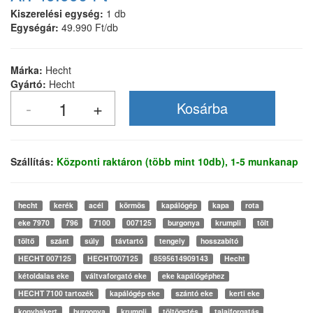
Kiszerelési egység:
1 db
Egységár:
49.990 Ft/db
Márka:
Hecht
Gyártó:
Hecht
Szállítás:
Központi raktáron (több mint 10db), 1-5 munkanap
hecht
kerék
acél
körmös
kapálógép
kapa
rota
eke 7970
796
7100
007125
burgonya
krumpli
tölt
töltő
szánt
súly
távtartó
tengely
hosszabító
HECHT 007125
HECHT007125
8595614909143
Hecht
kétoldalas eke
váltvaforgató eke
eke kapálógéphez
HECHT 7100 tartozék
kapálógép eke
szántó eke
kerti eke
konyhakert
burgonya
krumpli
töltögetés
talajforgatás