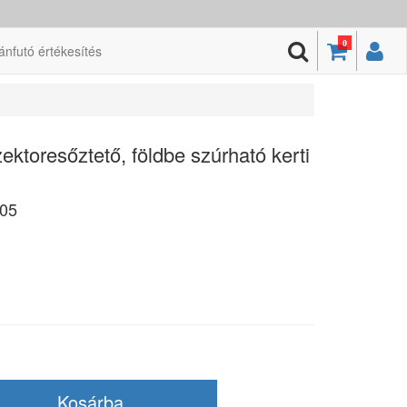
0
ánfutó értékesítés
toresőztető, földbe szúrható kerti
05