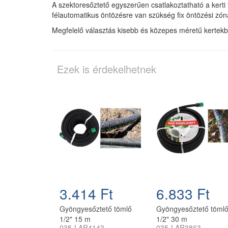
A szektoresőztető egyszerűen csatlakoztatható a kerti
félautomatikus öntözésre van szükség fix öntözési zó
Megfelelő választás kisebb és közepes méretű kertekb
Ezek is érdekelhetnek
3.414 Ft
6.833 Ft
Gyöngyesőztető tömlő
Gyöngyesőztető töml
1/2" 15 m
1/2" 30 m
035-LAR4143
035-LAR3863