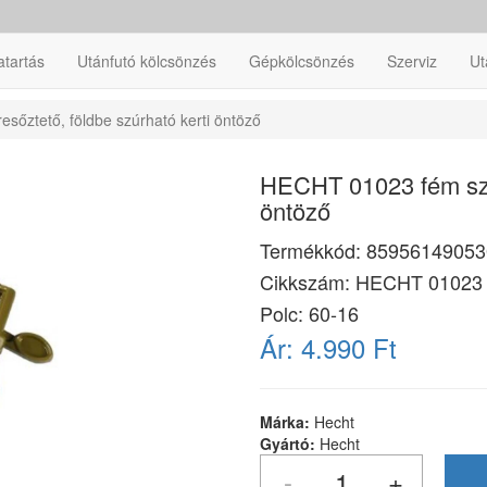
atartás
Utánfutó kölcsönzés
Gépkölcsönzés
Szerviz
Ut
őztető, földbe szúrható kerti öntöző
HECHT 01023 fém szek
öntöző
Termékkód:
85956149053
Cikkszám:
HECHT 01023
Polc: 60-16
Ár:
4.990 Ft
Márka:
Hecht
Gyártó:
Hecht