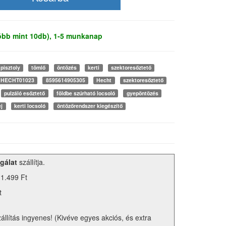
több mint 10db), 1-5 munkanap
pisztoly
tömlő
öntözés
kerti
szektoresőztető
HECHT01023
8595614905305
Hecht
szektoresőztető
pulzáló esőztető
földbe szúrható locsoló
gyepöntözés
ej
kerti locsoló
öntözőrendszer kiegészítő
gálat
szállítja.
 1.499 Ft
t
zállítás ingyenes! (Kivéve egyes akciós, és extra