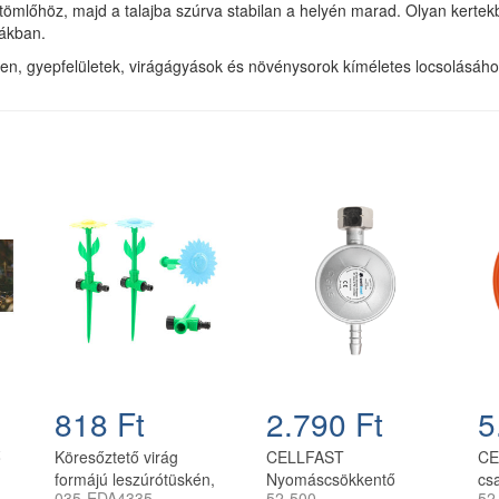
 tömlőhöz, majd a talajba szúrva stabilan a helyén marad. Olyan kertek
nákban.
en, gyepfelületek, virágágyások és növénysorok kíméletes locsolásáho
818 Ft
2.790 Ft
5
ő
Köresőztető virág
CELLFAST
CE
formájú leszúrótüskén,
Nyomáscsökkentő
csa
035-EDA4335
52-500
52