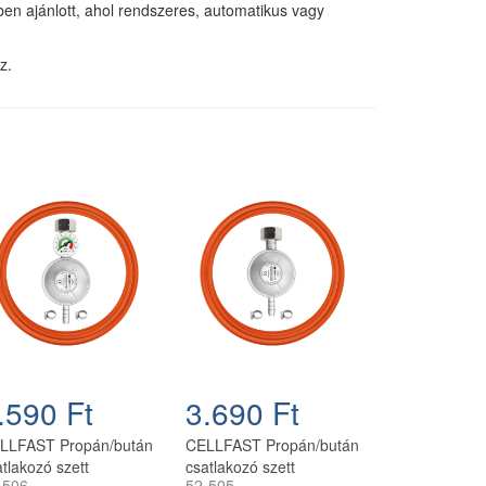
ben ajánlott, ahol rendszeres, automatikus vagy
z.
.590 Ft
3.690 Ft
LLFAST Propán/bután
CELLFAST Propán/bután
tlakozó szett
csatlakozó szett
-506
52-505