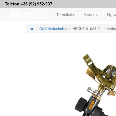
Telefon:+36 (92) 952-937
Termékeink
Kapcsolat
Nyitv
Öntözéstechnika
HECHT 01023 fém szektores