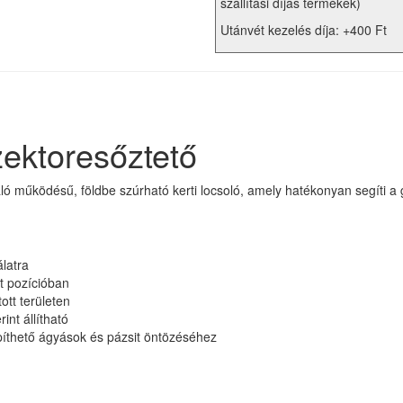
szállítási díjas termékek)
Utánvét kezelés díja: +400 Ft
ektoresőztető
ó működésű, földbe szúrható kerti locsoló, amely hatékonyan segíti a
álatra
t pozícióban
ott területen
int állítható
epíthető ágyások és pázsit öntözéséhez