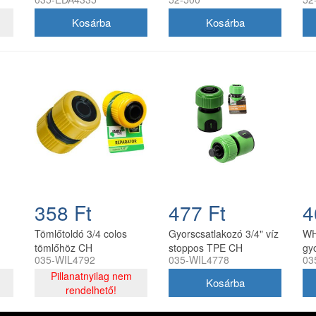
CH, 5900779884335
szelep
ny
358 Ft
477 Ft
4
Tömlőtoldó 3/4 colos
Gyorscsatlakozó 3/4" víz
WH
tömlőhöz CH
stoppos TPE CH
gy
035-WIL4792
035-WIL4778
03
5901292684778
st
Pillanatnyilag nem
rendelhető!