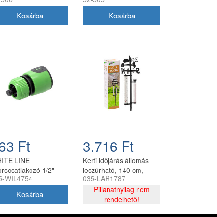
omásmérővel
63 Ft
3.716 Ft
ITE LINE
Kerti időjárás állomás
orscsatlakozó 1/2"
leszúrható, 140 cm,
5-WIL4754
035-LAR1787
oppos CH
fekete
Pillanatnyilag nem
rendelhető!