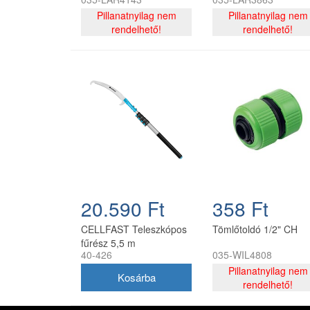
szerelvényekkel CH
szerelvényekkel CH
Pillanatnyilag nem
Pillanatnyilag nem
rendelhető!
rendelhető!
20.590 Ft
358 Ft
CELLFAST Teleszkópos
Tömlőtoldó 1/2" CH
fűrész 5,5 m
40-426
035-WIL4808
Pillanatnyilag nem
rendelhető!