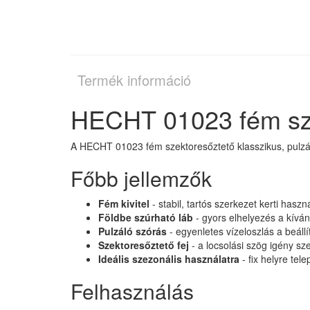
Termék információ
HECHT 01023 fém sz
A HECHT 01023 fém szektoresőztető klasszikus, pulzál
Főbb jellemzők
Fém kivitel
- stabil, tartós szerkezet kerti haszn
Földbe szúrható láb
- gyors elhelyezés a kíván
Pulzáló szórás
- egyenletes vízeloszlás a beállít
Szektoresőztető fej
- a locsolási szög igény szer
Ideális szezonális használatra
- fix helyre tel
Felhasználás