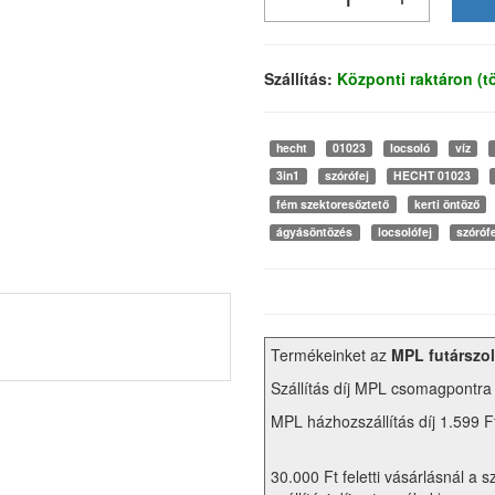
Szállítás:
Központi raktáron (
hecht
01023
locsoló
víz
3in1
szórófej
HECHT 01023
fém szektoresőztető
kerti öntöző
ágyásöntözés
locsolófej
szóróf
Termékeinket az
MPL futárszol
Szállítás díj MPL csomagpontra
MPL házhozszállítás díj 1.599 F
30.000 Ft feletti vásárlásnál a s