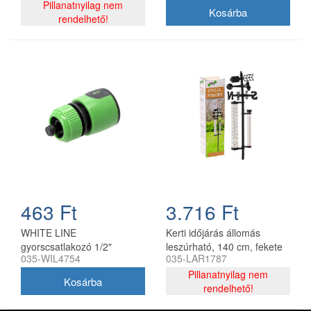
Pillanatnyilag nem
rendelhető!
463 Ft
3.716 Ft
WHITE LINE
Kerti időjárás állomás
gyorscsatlakozó 1/2"
leszúrható, 140 cm, fekete
035-WIL4754
035-LAR1787
stoppos CH
Pillanatnyilag nem
rendelhető!