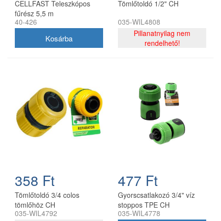
CELLFAST Teleszkópos
Tömlőtoldó 1/2" CH
fűrész 5,5 m
40-426
035-WIL4808
Pillanatnyilag nem
rendelhető!
358 Ft
477 Ft
Tömlőtoldó 3/4 colos
Gyorscsatlakozó 3/4" víz
tömlőhöz CH
stoppos TPE CH
035-WIL4792
035-WIL4778
5901292684778