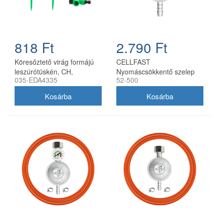
818 Ft
2.790 Ft
Köresőztető virág formájú
CELLFAST
leszúrótüskén, CH,
Nyomáscsökkentő szelep
035-EDA4335
52-500
5900779884335