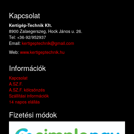
Kapcsolat
Kertigép-Technik Kft.
8900 Zalaegerszeg, Hock János u. 26.
Tel: +36-92/952937
Email:
kertigeptechnik@gmail.com
Web:
www.kertigeptechnik.hu
Információk
Kapcsolat
A.SZ.F.
A.SZ.F. kölcsönzés
Szállítási információk
14 napos elállás
Fizetési módok