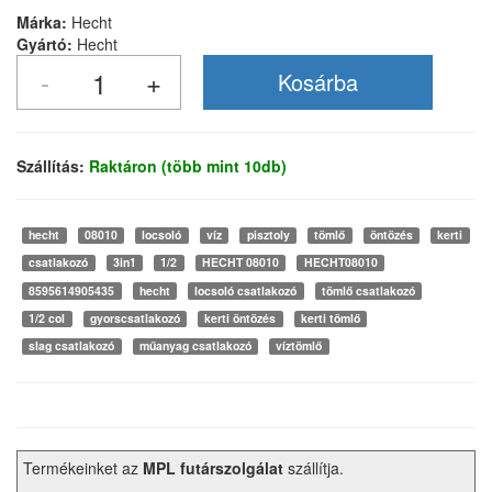
Márka:
Hecht
Gyártó:
Hecht
Szállítás:
Raktáron (több mint 10db)
hecht
08010
locsoló
víz
pisztoly
tömlő
öntözés
kerti
csatlakozó
3in1
1/2
HECHT 08010
HECHT08010
8595614905435
hecht
locsoló csatlakozó
tömlő csatlakozó
1/2 col
gyorscsatlakozó
kerti öntözés
kerti tömlő
slag csatlakozó
műanyag csatlakozó
víztömlő
Termékeinket az
MPL futárszolgálat
szállítja.