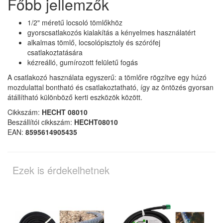
Főbb jellemzők
1/2" méretű locsoló tömlőkhöz
gyorscsatlakozós kialakítás a kényelmes használatért
alkalmas tömlő, locsolópisztoly és szórófej
csatlakoztatására
kézreálló, gumírozott felületű fogás
A csatlakozó használata egyszerű: a tömlőre rögzítve egy húzó
mozdulattal bontható és csatlakoztatható, így az öntözés gyorsan
átállítható különböző kerti eszközök között.
Cikkszám:
HECHT 08010
Beszállítói cikkszám:
HECHT08010
EAN:
8595614905435
Ezek is érdekelhetnek