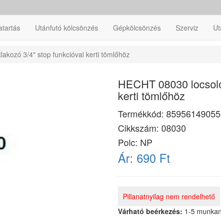
atartás
Utánfutó kölcsönzés
Gépkölcsönzés
Szerviz
Ut
akozó 3/4" stop funkcióval kerti tömlőhöz
HECHT 08030 locsoló 
kerti tömlőhöz
Termékkód:
85956149055
Cikkszám:
08030
Polc: NP
Ár:
690 Ft
Pillanatnyilag nem rendelhető
Várható beérkezés:
1-5 munka