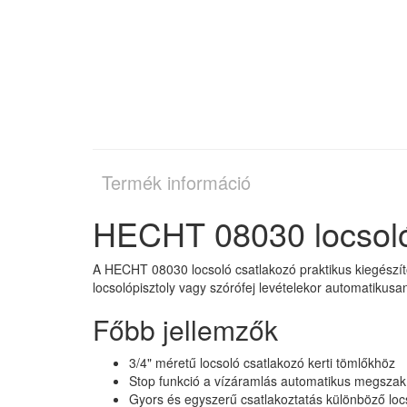
Termék információ
HECHT 08030 locsoló 
A HECHT 08030 locsoló csatlakozó praktikus kiegészítő
locsolópisztoly vagy szórófej levételekor automatikusan 
Főbb jellemzők
3/4" méretű locsoló csatlakozó kerti tömlőkhöz
Stop funkció a vízáramlás automatikus megszak
Gyors és egyszerű csatlakoztatás különböző loc