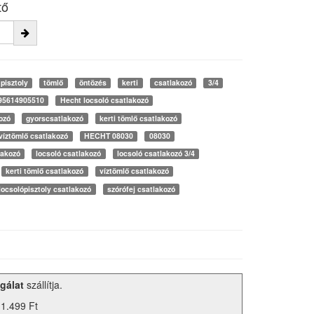
tő
pisztoly
tömlő
öntözés
kerti
csatlakozó
3/4
95614905510
Hecht locsoló csatlakozó
ozó
gyorscsatlakozó
kerti tömlő csatlakozó
víztömlő csatlakozó
HECHT 08030
08030
lakozó
locsoló csatlakozó
locsoló csatlakozó 3/4
kerti tömlő csatlakozó
víztömlő csatlakozó
locsolópisztoly csatlakozó
szórófej csatlakozó
gálat
szállítja.
 1.499 Ft