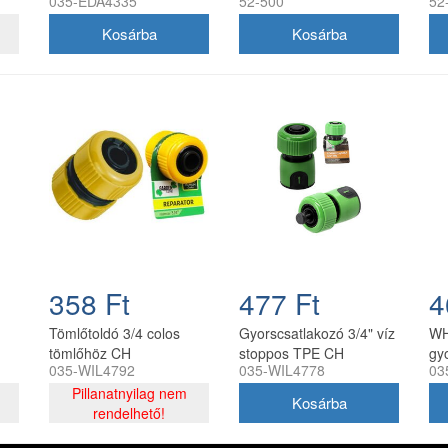
035-EDA4335
52-500
52
CH, 5900779884335
szelep
ny
358 Ft
477 Ft
4
Tömlőtoldó 3/4 colos
Gyorscsatlakozó 3/4" víz
WH
tömlőhöz CH
stoppos TPE CH
gy
035-WIL4792
035-WIL4778
03
5901292684778
st
Pillanatnyilag nem
rendelhető!