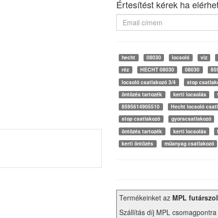
Értesítést kérek ha elérhe
hecht
08030
locsoló
víz
réz
HECHT 08030
08030
85
locsoló csatlakozó 3/4
stop csatlak
öntözés tartozék
kerti locsolás
8595614905510
Hecht locsoló csat
stop csatlakozó
gyorscsatlakozó
öntözés tartozék
kerti locsolás
kerti öntözés
műanyag csatlakozó
Termékeinket az
MPL futárszol
Szállítás díj MPL csomagpontra