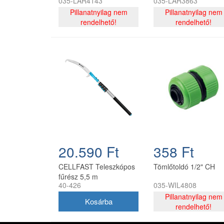
035-LAR4143
035-LAR3863
szerelvényekkel CH
szerelvényekkel CH
Pillanatnyilag nem
Pillanatnyilag nem
rendelhető!
rendelhető!
20.590 Ft
358 Ft
CELLFAST Teleszkópos
Tömlőtoldó 1/2" CH
fűrész 5,5 m
40-426
035-WIL4808
Pillanatnyilag nem
rendelhető!