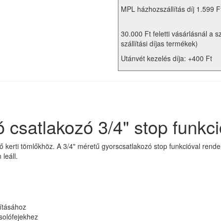
MPL házhozszállítás díj 1.599 F
30.000 Ft feletti vásárlásnál a s
szállítási díjas termékek)
Utánvét kezelés díja: +400 Ft
csatlakozó 3/4" stop funkci
 kerti tömlőkhöz. A 3/4" méretű gyorscsatlakozó stop funkcióval rende
leáll.
ításához
solófejekhez