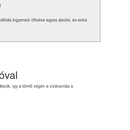
t
zállítás ingyenes! (Kivéve egyes akciós, és extra
óval
lkezik, így a tömlő végén a vízáramlás a