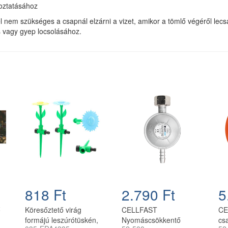
koztatásához
 nem szükséges a csapnál elzárni a vizet, amikor a tömlő végéről lecsa
 vagy gyep locsolásához.
818 Ft
2.790 Ft
5
ő
Köresőztető virág
CELLFAST
CE
formájú leszúrótüskén,
Nyomáscsökkentő
csa