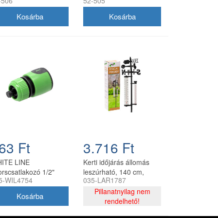
-506
52-505
omásmérővel
63 Ft
3.716 Ft
ITE LINE
Kerti időjárás állomás
orscsatlakozó 1/2"
leszúrható, 140 cm,
5-WIL4754
035-LAR1787
oppos CH
fekete
Pillanatnyilag nem
rendelhető!