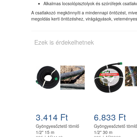
Alkalmas locsolópisztolyok és szórófejek csatla
A csatlakozó megkönnyíti a mindennapi öntözést, mivel
megoldás kerti öntözéshez, virágágyások, veteményes
Ezek is érdekelhetnek
3.414 Ft
6.833 Ft
Gyöngyesőztető tömlő
Gyöngyesőztető töml
1/2" 15 m
1/2" 30 m