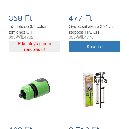
358 Ft
477 Ft
Tömlőtoldó 3/4 colos
Gyorscsatlakozó 3/4" víz
tömlőhöz CH
stoppos TPE CH
035-WIL4792
035-WIL4778
5901292684778
Pillanatnyilag nem
rendelhető!