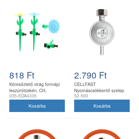
818 Ft
2.790 Ft
Köresőztető virág formájú
CELLFAST
leszúrótüskén, CH,
Nyomáscsökkentő szelep
035-EDA4335
52-500
5900779884335