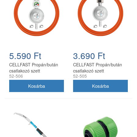
5.590 Ft
3.690 Ft
CELLFAST Propán/bután
CELLFAST Propán/bután
csatlakozó szett
csatlakozó szett
52-506
52-505
nyomásmérővel