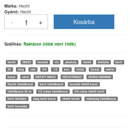
Márka:
Hecht
Gyártó:
Hecht
Szállítás:
Raktáron (több mint 10db)
hecht
08623
locsoló
víz
pisztoly
tömlő
öntözés
kerti
50
slag
cső
3/4
1/2
kert
öntöz
locsol
méter
kocsi
tartó
HECHT 08623
HECHT08623
8595614909860
Hecht tömlőkocsi
kerti tömlőkocsi
locsoló tömlő kocsi
tömlőkocsi 50 m
1/2 colos tömlőkocsi
3/4 colos tömlő tartó
kerti öntözés
slag tartó kocsi
tömlő tároló
műanyag tömlőkocsi
kerti locsolás