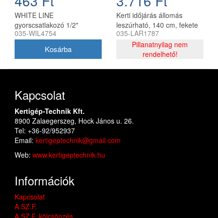
463 Ft
3.716 Ft
WHITE LINE
Kerti időjárás állomás
gyorscsatlakozó 1/2"
leszúrható, 140 cm, fekete
035-WIL4754
035-LAR1787
stoppos CH
Pillanatnyilag nem
rendelhető!
Kapcsolat
Kertigép-Technik Kft.
8900 Zalaegerszeg, Hock János u. 26.
Tel: +36-92/952937
Email:
kertigeptechnik@gmail.com
Web:
www.kertigeptechnik.hu
Információk
Kapcsolat
A.SZ.F.
A.SZ.F. kölcsönzés