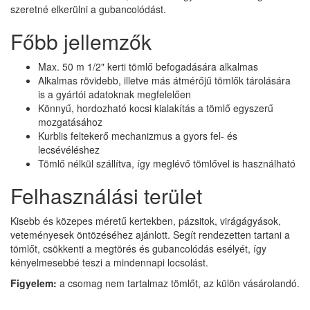
szeretné elkerülni a gubancolódást.
Főbb jellemzők
Max. 50 m 1/2" kerti tömlő befogadására alkalmas
Alkalmas rövidebb, illetve más átmérőjű tömlők tárolására
is a gyártói adatoknak megfelelően
Könnyű, hordozható kocsi kialakítás a tömlő egyszerű
mozgatásához
Kurblis feltekerő mechanizmus a gyors fel- és
lecsévéléshez
Tömlő nélkül szállítva, így meglévő tömlővel is használható
Felhasználási terület
Kisebb és közepes méretű kertekben, pázsitok, virágágyások,
veteményesek öntözéséhez ajánlott. Segít rendezetten tartani a
tömlőt, csökkenti a megtörés és gubancolódás esélyét, így
kényelmesebbé teszi a mindennapi locsolást.
Figyelem:
a csomag nem tartalmaz tömlőt, az külön vásárolandó.