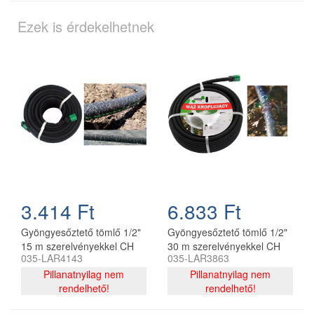
Ezek is érdekelhetnek
3.414 Ft
6.833 Ft
Gyöngyesőztető tömlő 1/2"
Gyöngyesőztető tömlő 1/2"
15 m szerelvényekkel CH
30 m szerelvényekkel CH
035-LAR4143
035-LAR3863
Pillanatnyilag nem
Pillanatnyilag nem
rendelhető!
rendelhető!