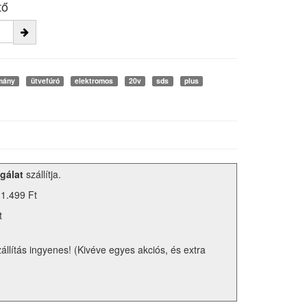
tő
mány
ütvefúró
elektromos
20v
sds
plus
gálat
szállítja.
 1.499 Ft
t
zállítás ingyenes! (Kivéve egyes akciós, és extra