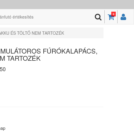
0
ánfutó értékesítés
AKKU ÉS TÖLTŐ NEM TARTOZÉK
KUMULÁTOROS FÚRÓKALAPÁCS,
EM TARTOZÉK
50
nap