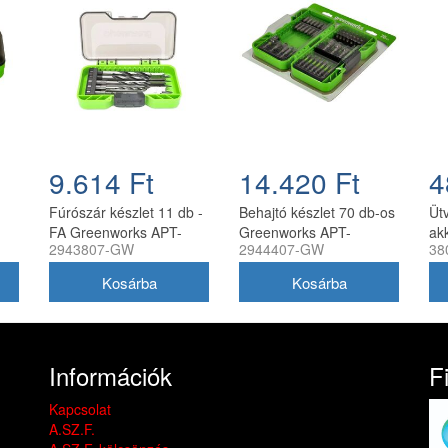
9.614 Ft
14.420 Ft
4
Fúrószár készlet 11 db -
Behajtó készlet 70 db-os
Üt
FA Greenworks APT-
Greenworks APT-
ak
2943807-GW
2944407-GW
38
s
11WDS-GW
70IRDK-GW
Gr
24
töl
Információk
F
Kapcsolat
A.SZ.F.