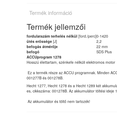
Termék információ
Termék jellemzői
fordulatszám terhelés nélkül
[ford./perc]
0-1420
ütés erőssége
[J]
2,2
befogás átmérője
22 mm
befogó
SDS Plus
ACCUprogram 1278
Hosszú élettartam, szénkefe nélküli elektromos motor
Ez a termék része az ACCU programnak. Minden ACCU 
001277B és 001278B.
Hecht 1277, Hecht 1278 és a Hecht 1289 két akkumuláto
es, cikkszáma: 001278B. Az akkumulátor töltési ideje 1
Az akkumulátor és töltő nem tartozék!