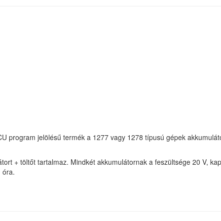
program jelölésű termék a 1277 vagy 1278 típusú gépek akkumuláto
rt + töltőt tartalmaz. Mindkét akkumulátornak a feszültsége 20 V, ka
 óra.