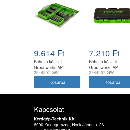
9.614 Ft
7.210 Ft
Behajtó készlet
Behajtó készlet
Greenworks APT-
Greenworks APT-
2944207-GW
2944007-GW
40IRDK-GW 40 darabos
20IRDK-GW 20 része
Kapcsolat
Kertigép-Technik Kft.
8900 Zalaegerszeg, Hock János u. 26.