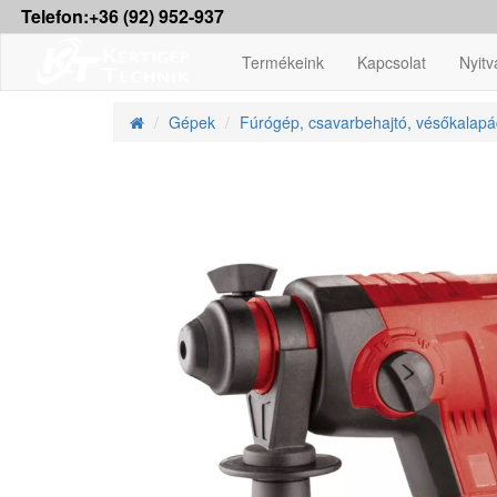
Telefon:+36 (92) 952-937
Termékeink
Kapcsolat
Nyitv
Gépek
Fúrógép, csavarbehajtó, vésőkalapá