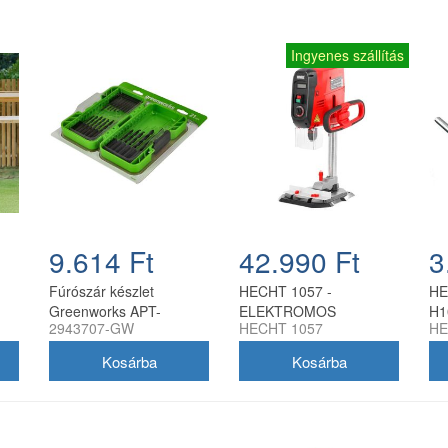
Ingyenes szállítás
9.614 Ft
42.990 Ft
3
Fúrószár készlet
HECHT 1057 -
HE
Greenworks APT-
ELEKTROMOS
H1
2943707-GW
HECHT 1057
HE
21BODS-GW 21 darabos
OSZLOPOS FÚRÓGÉP
hss