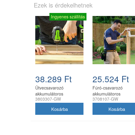
Ezek is érdekelhetnek
Ingyenes szállítás
38.289 Ft
25.524 Ft
Ütvecsavarozó
Fúró-csavarozó
akkumulátoros
akkumulátoros
3803307-GW
3708107-GW
Greenworks GD24D200
Greenworks DD345
akkumulátor és töltő
akkumulátor és töltő
nélkül
nélkül