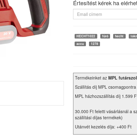
Értesítést kérek ha elérhe
HECHT1022
fúró
hecht
tok
accu
1278
Termékeinket az
MPL futárszol
Szállítás díj MPL csomagpontra
MPL házhozszállítás díj 1.599 F
30.000 Ft feletti vásárlásnál a s
szállítási díjas termékek)
Utánvét kezelés díja: +400 Ft