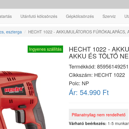
atartás
Utánfutó kölcsönzés
Gépkölcsönzés
Szerviz
Ut
cs, eszterga
HECHT 1022 - AKKUMULÁTOROS FÚRÓKALAPÁCS, 
HECHT 1022 - AK
Ingyenes szállítás
AKKU ÉS TÖLTŐ N
Termékkód:
85956149251
Cikkszám:
HECHT 1022
Polc: NP
Ár:
54.990 Ft
Pillanatnyilag nem rendelhető
Várható beérkezés:
1-5 munka