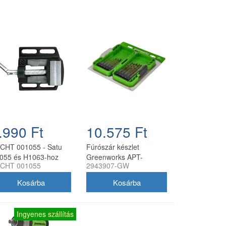
.990 Ft
10.575 Ft
CHT 001055 - Satu
Fúrószár készlet
055 és H1063-hoz
Greenworks APT-
CHT 001055
2943907-GW
22TCHDB-GW 22
darabos
Ingyenes szállítás