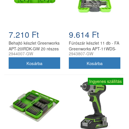
7.210 Ft
9.614 Ft
Behajtó készlet Greenworks
Fúrószár készlet 11 db - FA
APT-20IRDK-GW 20 részes
Greenworks APT-11WDS-
2944007-GW
2943807-GW
GW
Ingyenes szállítás