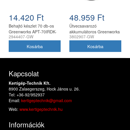
14.420 Ft
48.959 Ft
Behajtó készlet 70 db-os
Ütvecsavarozó
Greenworks APT-70IRDK-
akkumulátoros Greenworks
2944407-GW
3802907-GW
GW
GD24IW400 24v, 400 nm,
akku és töltő nélkül
Kapcsolat
Kertigép-Technik Kft.
8900 Zalaegerszeg, Hock János u. 26.
Tel: +36-92/952937
Email:
kertigeptechnik@gmail.com
Web:
www.kertigeptechnik.hu
Információk