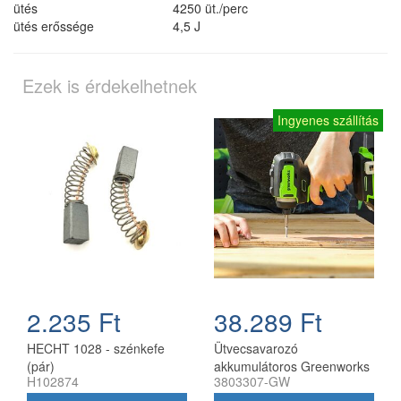
ütés
4250 üt./perc
ütés erőssége
4,5 J
Ezek is érdekelhetnek
Ingyenes szállítás
2.235 Ft
38.289 Ft
HECHT 1028 - szénkefe
Ütvecsavarozó
(pár)
akkumulátoros Greenworks
H102874
3803307-GW
GD24D200 akkumulátor és