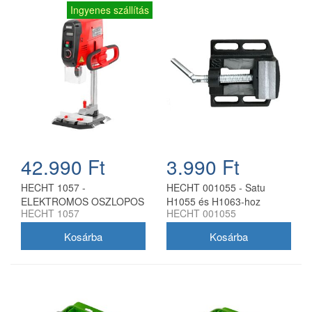
Ingyenes szállítás
42.990 Ft
3.990 Ft
HECHT 1057 -
HECHT 001055 - Satu
ELEKTROMOS OSZLOPOS
H1055 és H1063-hoz
HECHT 1057
HECHT 001055
FÚRÓGÉP