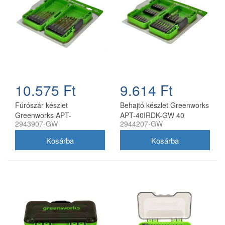
10.575 Ft
9.614 Ft
Fúrószár készlet
Behajtó készlet Greenworks
Greenworks APT-
APT-40IRDK-GW 40
2943907-GW
2944207-GW
22TCHDB-GW 22 darabos
darabos