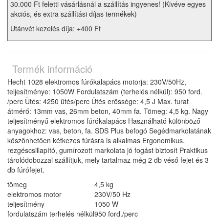
30.000 Ft feletti vásárlásnál a szállítás ingyenes! (Kivéve egyes
akciós, és extra szállítási díjas termékek)
Utánvét kezelés díja: +400 Ft
Termék információ
Hecht 1028 elektromos fúrókalapács motorja: 230V/50Hz,
teljesítménye: 1050W Fordulatszám (terhelés nélkül): 950 ford.
/perc Ütés: 4250 ütés/perc Ütés erőssége: 4,5 J Max. furat
átmérő: 13mm vas, 26mm beton, 40mm fa. Tömeg: 4,5 kg. Nagy
teljesítményű elektromos fúrókalapács Használható különböző
anyagokhoz: vas, beton, fa. SDS Plus befogó Segédmarkolatának
köszönhetően kétkezes fúrásra is alkalmas Ergonomikus,
rezgéscsillapító, gumírozott markolata jó fogást biztosít Praktikus
tárolódobozzal szállítjuk, mely tartalmaz még 2 db véső fejet és 3
db fúrófejet.
tömeg
4,5 kg
elektromos motor
230V/50 Hz
teljesítmény
1050 W
fordulatszám terhelés nélkül
950 ford./perc