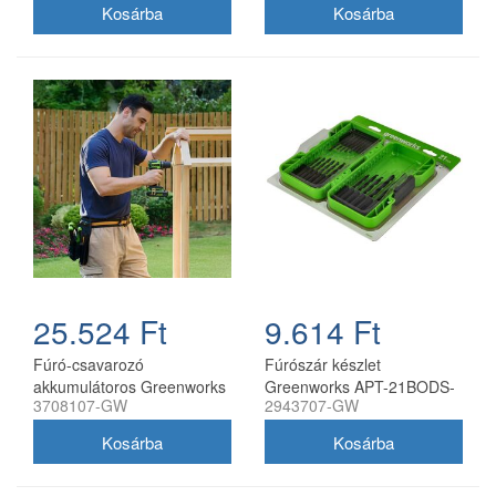
töltő nélkül
25.524 Ft
9.614 Ft
Fúró-csavarozó
Fúrószár készlet
akkumulátoros Greenworks
Greenworks APT-21BODS-
3708107-GW
2943707-GW
DD345 akkumulátor és töltő
GW 21 darabos hss
nélkül