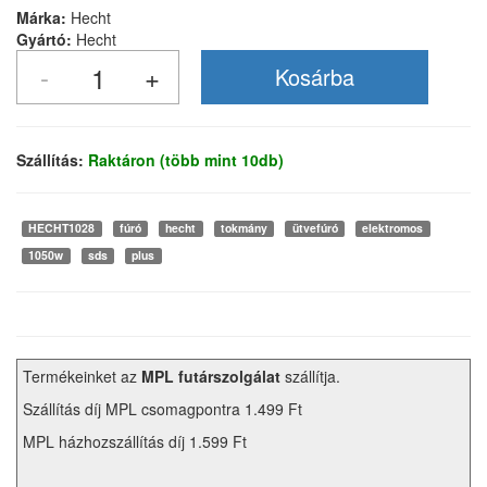
Márka:
Hecht
Gyártó:
Hecht
Szállítás:
Raktáron (több mint 10db)
HECHT1028
fúró
hecht
tokmány
ütvefúró
elektromos
1050w
sds
plus
Termékeinket az
MPL futárszolgálat
szállítja.
Szállítás díj MPL csomagpontra 1.499 Ft
MPL házhozszállítás díj 1.599 Ft