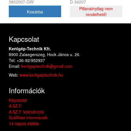
3802907-GW
D-34207
GD24IW400 24v, 400 nm,
akku és töltő nélkül
Pillanatnyilag nem
rendelhető!
Kapcsolat
Kertigép-Technik Kft.
8900 Zalaegerszeg, Hock János u. 26.
Tel: +36-92/952937
Email:
kertigeptechnik@gmail.com
Web:
www.kertigeptechnik.hu
Információk
Kapcsolat
A.SZ.F.
A.SZ.F. kölcsönzés
Szállítási információk
14 napos elállás