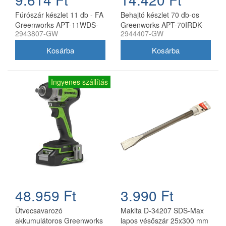
Fúrószár készlet 11 db - FA
Behajtó készlet 70 db-os
Greenworks APT-11WDS-
Greenworks APT-70IRDK-
2943807-GW
2944407-GW
GW
GW
Ingyenes szállítás
48.959 Ft
3.990 Ft
Ütvecsavarozó
Makita D-34207 SDS-Max
akkumulátoros Greenworks
lapos vésőszár 25x300 mm