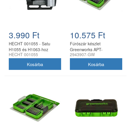
3.990 Ft
10.575 Ft
HECHT 001055 - Satu
Fúrószár készlet
H1055 és H1063-hoz
Greenworks APT-
HECHT 001055
2943907-GW
22TCHDB-GW 22 darabos