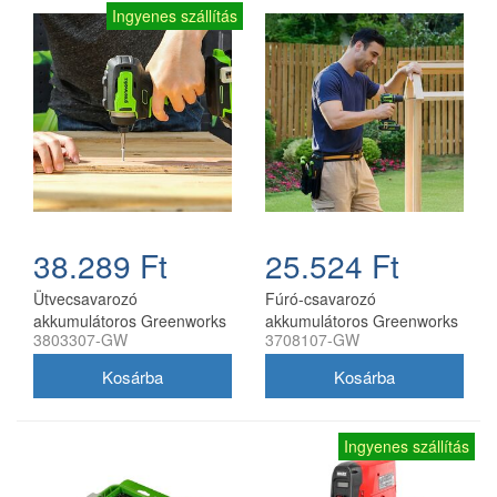
Ingyenes szállítás
38.289 Ft
25.524 Ft
Ütvecsavarozó
Fúró-csavarozó
akkumulátoros Greenworks
akkumulátoros Greenworks
3803307-GW
3708107-GW
GD24D200 akkumulátor és
DD345 akkumulátor és töltő
töltő nélkül
nélkül
Ingyenes szállítás