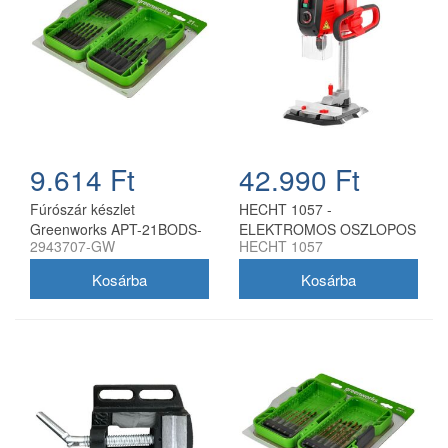
9.614 Ft
42.990 Ft
Fúrószár készlet
HECHT 1057 -
Greenworks APT-21BODS-
ELEKTROMOS OSZLOPOS
2943707-GW
HECHT 1057
GW 21 darabos hss
FÚRÓGÉP