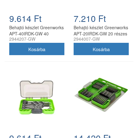
9.614 Ft
7.210 Ft
Behajtó készlet Greenworks
Behajtó készlet Greenworks
APT-40IRDK-GW 40
APT-20IRDK-GW 20 részes
2944207-GW
2944007-GW
darabos
9.614 Ft
14.420 Ft