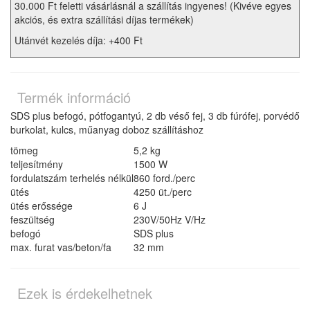
30.000 Ft feletti vásárlásnál a szállítás ingyenes! (Kivéve egyes
akciós, és extra szállítási díjas termékek)
Utánvét kezelés díja: +400 Ft
Termék információ
SDS plus befogó, pótfogantyú, 2 db véső fej, 3 db fúrófej, porvédő
burkolat, kulcs, műanyag doboz szállításhoz
tömeg
5,2 kg
teljesítmény
1500 W
fordulatszám terhelés nélkül
860 ford./perc
ütés
4250 üt./perc
ütés erőssége
6 J
feszültség
230V/50Hz V/Hz
befogó
SDS plus
max. furat vas/beton/fa
32 mm
Ezek is érdekelhetnek