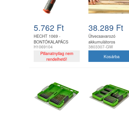
5.762 Ft
38.289 Ft
HECHT 1069 -
Ütvecsavarozó
BONTÓKALAPÁCS
akkumulátoros
H1069104
3803307-GW
MARKOLAT
Greenworks GD24D2
Pillanatnyilag nem
akkumulátor és töltő
rendelhető!
nélkül