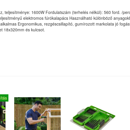
 teljesítménye: 1600W Fordulatszám (terhelés nélkül): 560 ford. /perc
ljesítményű elektromos fúrókalapács Használható különböző anyagokh
almas Ergonomikus, rezgéscsillapító, gumírozott markolata jó fogást bi
jet 18x320mm és kulcsot.
ítás