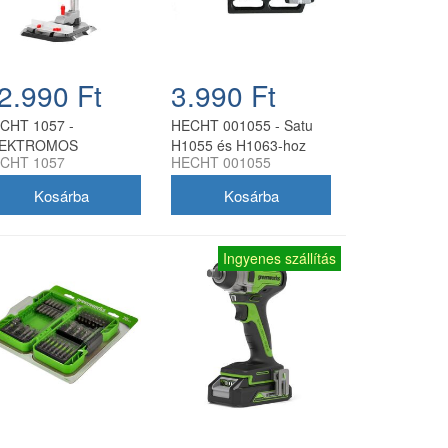
2.990 Ft
3.990 Ft
CHT 1057 -
HECHT 001055 - Satu
LEKTROMOS
H1055 és H1063-hoz
CHT 1057
HECHT 001055
ZLOPOS FÚRÓGÉP
Ingyenes szállítás