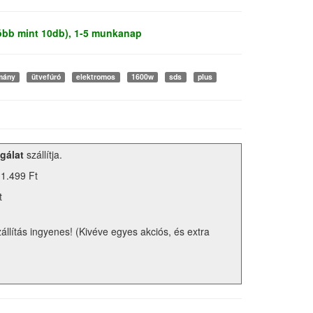
több mint 10db), 1-5 munkanap
mány
ütvefúró
elektromos
1600w
sds
plus
gálat
szállítja.
 1.499 Ft
t
zállítás ingyenes! (Kivéve egyes akciós, és extra