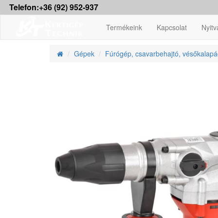
Telefon:+36 (92) 952-937
Termékeink
Kapcsolat
Nyitv
Gépek
Fúrógép, csavarbehajtó, vésőkalapá