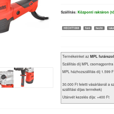
Szállítás:
Központi raktáron (
HECHT1069
fúró
hecht
tok
Termékeinket az
MPL futárszol
Szállítás díj MPL csomagpontra
MPL házhozszállítás díj 1.599 F
30.000 Ft feletti vásárlásnál a s
szállítási díjas termékek)
Utánvét kezelés díja: +400 Ft