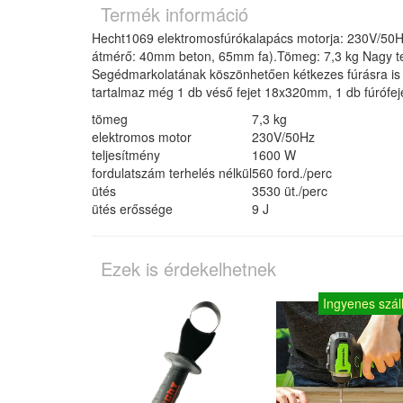
Termék információ
Hecht1069 elektromosfúrókalapács motorja: 230V/50Hz,
átmérő: 40mm beton, 65mm fa).Tömeg: 7,3 kg Nagy te
Segédmarkolatának köszönhetően kétkezes fúrásra is alk
tartalmaz még 1 db véső fejet 18x320mm, 1 db fúrófe
tömeg
7,3 kg
elektromos motor
230V/50Hz
teljesítmény
1600 W
fordulatszám terhelés nélkül
560 ford./perc
ütés
3530 üt./perc
ütés erőssége
9 J
Ezek is érdekelhetnek
Ingyenes száll