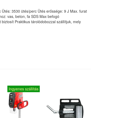
 Ütés: 3530 ütés/perc Ütés erőssége: 9 J Max. furat
oz: vas, beton, fa SDS Max befogó
ztosít Praktikus tárolódobozzal szállítjuk, mely
Ingyenes szállítás