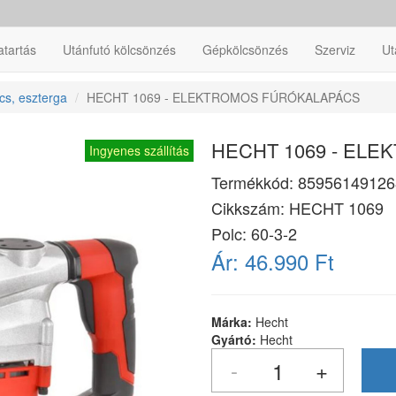
atartás
Utánfutó kölcsönzés
Gépkölcsönzés
Szerviz
Ut
cs, eszterga
HECHT 1069 - ELEKTROMOS FÚRÓKALAPÁCS
HECHT 1069 - EL
Ingyenes szállítás
Termékkód:
85956149126
Cikkszám:
HECHT 1069
Polc: 60-3-2
Ár:
46.990 Ft
Márka:
Hecht
Gyártó:
Hecht