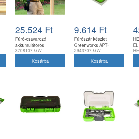
25.524 Ft
9.614 Ft
4
Fúró-csavarozó
Fúrószár készlet
HE
akkumulátoros
Greenworks APT-
E
3708107-GW
2943707-GW
HE
00
Greenworks DD345
21BODS-GW 21 darabos
OS
akkumulátor és töltő
hss
nélkül