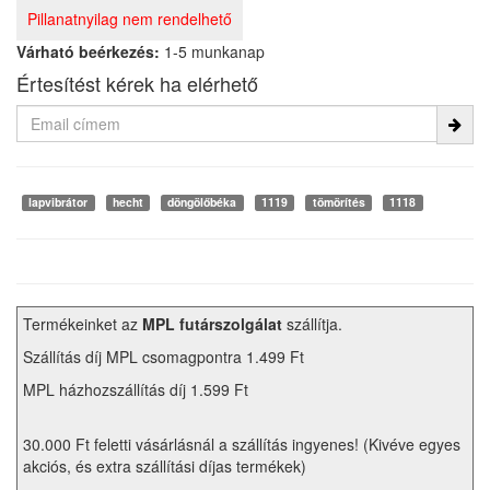
Pillanatnyilag nem rendelhető
Várható beérkezés:
1-5 munkanap
Értesítést kérek ha elérhető
lapvibrátor
hecht
döngölőbéka
1119
tömörítés
1118
Termékeinket az
MPL futárszolgálat
szállítja.
Szállítás díj MPL csomagpontra 1.499 Ft
MPL házhozszállítás díj 1.599 Ft
30.000 Ft feletti vásárlásnál a szállítás ingyenes! (Kivéve egyes
akciós, és extra szállítási díjas termékek)