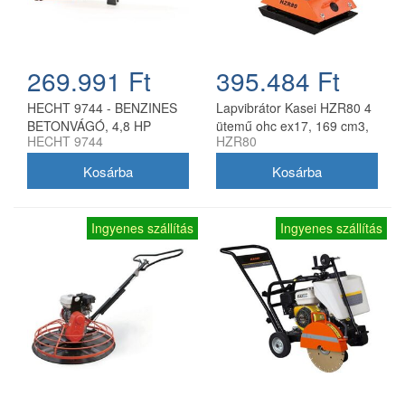
269.991 Ft
395.484 Ft
HECHT 9744 - BENZINES
Lapvibrátor Kasei HZR80 4
BETONVÁGÓ, 4,8 HP
ütemű ohc ex17, 169 cm3,
HECHT 9744
HZR80
4.2 kw, nyomaték 13 kn,
gumilap nélkül
Ingyenes szállítás
Ingyenes szállítás