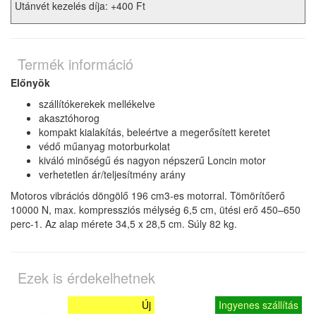
Utánvét kezelés díja: +400 Ft
Termék információ
Előnyök
szállítókerekek mellékelve
akasztóhorog
kompakt kialakítás, beleértve a megerősített keretet
védő műanyag motorburkolat
kiváló minőségű és nagyon népszerű Loncin motor
verhetetlen ár/teljesítmény arány
Motoros vibrációs döngölő 196 cm3-es motorral. Tömörítőerő
10000 N, max. kompressziós mélység 6,5 cm, ütési erő 450–650
perc-1. Az alap mérete 34,5 x 28,5 cm. Súly 82 kg.
Ezek is érdekelhetnek
Új
Ingyenes szállítás