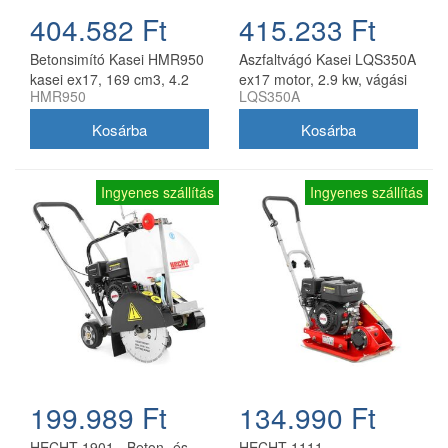
404.582 Ft
415.233 Ft
Betonsimító Kasei HMR950
Aszfaltvágó Kasei LQS350A
kasei ex17, 169 cm3, 4.2
ex17 motor, 2.9 kw, vágási
HMR950
LQS350A
kw, átmérő 950 mm
mélység 90 mm, vágótárcsa
nélkül
Ingyenes szállítás
Ingyenes szállítás
199.989 Ft
134.990 Ft
HECHT 1901 - Beton- és
HECHT 1111 -