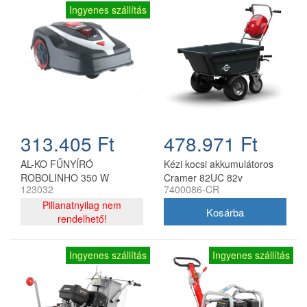
Ingyenes szállítás
313.405 Ft
478.971 Ft
AL-KO FŰNYÍRÓ
Kézi kocsi akkumulátoros
ROBOLINHO 350 W
Cramer 82UC 82v
123032
7400086-CR
akkumulátor és töltő nélkül
Pillanatnyilag nem
rendelhető!
Ingyenes szállítás
Ingyenes szállítás