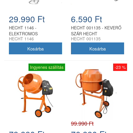
29.990 Ft
6.590 Ft
HECHT 1146 -
HECHT 001135 - KEVERŐ
ELEKTROMOS
SZÁR HECHT
HECHT 1146
HECHT 001135
HABARCSKEVERŐ 1600W
HABARCSKEVERŐKHÖZ
M14
Ingyenes szállítás
-23 %
99.990 Ft