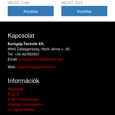
HECHT 2185
HECHT 2223
Kapcsolat
Kertigép-Technik Kft.
8900 Zalaegerszeg, Hock János u. 26.
Tel: +36-92/952937
Email:
kertigeptechnik@gmail.com
Web:
www.kertigeptechnik.hu
Információk
Kapcsolat
A.SZ.F.
A.SZ.F. kölcsönzés
Szállítási információk
14 napos elállás