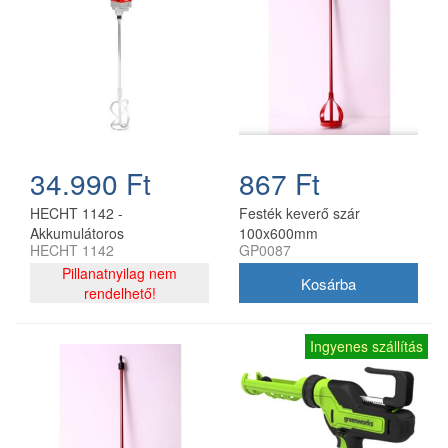
34.990 Ft
867 Ft
HECHT 1142 -
Festék keverő szár
Akkumulátoros
100x600mm
HECHT 1142
GP0087
habarcskeverő
Pillanatnyilag nem
rendelhető!
Ingyenes szállítás