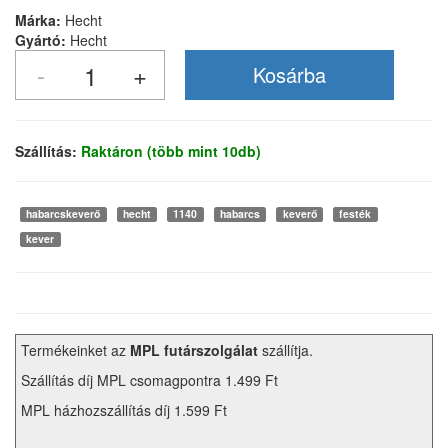
Márka:
Hecht
Gyártó:
Hecht
Szállítás:
Raktáron (több mint 10db)
habarcskeverő
hecht
1140
habarcs
keverő
festék
kever
Termékeinket az
MPL futárszolgálat
szállítja.
Szállítás díj MPL csomagpontra 1.499 Ft
MPL házhozszállítás díj 1.599 Ft