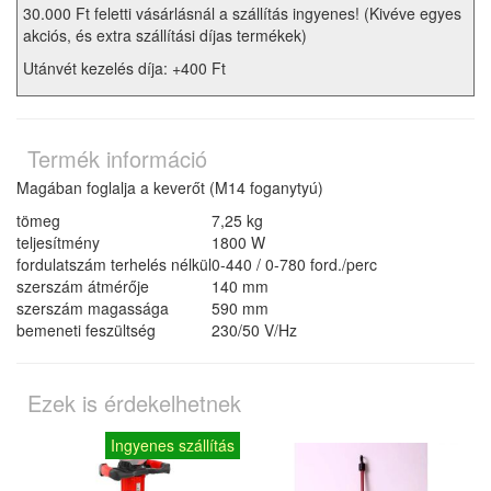
30.000 Ft feletti vásárlásnál a szállítás ingyenes! (Kivéve egyes
akciós, és extra szállítási díjas termékek)
Utánvét kezelés díja: +400 Ft
Termék információ
Magában foglalja a keverőt (M14 foganytyú)
tömeg
7,25 kg
teljesítmény
1800 W
fordulatszám terhelés nélkül
0-440 / 0-780 ford./perc
szerszám átmérője
140 mm
szerszám magassága
590 mm
bemeneti feszültség
230/50 V/Hz
Ezek is érdekelhetnek
Ingyenes szállítás