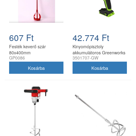
607 Ft
42.774 Ft
Festék keverő szár
Kinyomópisztoly
80x400mm
akkumulátoros Greenworks
GP0086
3501707-GW
G24CG 24v akku és töltő
nélkül