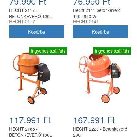
79.990 Ft
76.990 Ft
HECHT 2117 -
Hecht 2141 betonkeverő
BETONKEVERŐ 120L
140 l 650 W
HECHT 2117
HECHT 2141
Ingyenes szállítás
Ingyenes szállítás
117.991 Ft
167.991 Ft
HECHT 2185 -
HECHT 2223 - Betonkeverő
BETONKEVERŐ 180L
200l