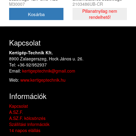
M30007
2103486UB-CR
kW 1.7 LE 2 ütemű
48V akkumulátorral és
töltővel
Pillanatnyilag nem
rendelhető!
Kapcsolat
Kertigép-Technik Kft.
8900 Zalaegerszeg, Hock János u. 26.
Tel: +36-92/952937
Email:
kertigeptechnik@gmail.com
Web:
www.kertigeptechnik.hu
Információk
Kapcsolat
A.SZ.F.
A.SZ.F. kölcsönzés
Szállítási információk
14 napos elállás