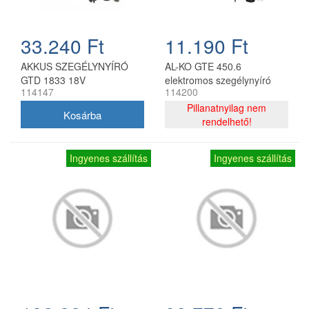
33.240 Ft
11.190 Ft
AKKUS SZEGÉLYNYÍRÓ
AL-KO GTE 450.6
GTD 1833 18V
elektromos szegélynyíró
114147
114200
450 W 25 cm
Pillanatnyilag nem
rendelhető!
Ingyenes szállítás
Ingyenes szállítás