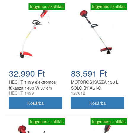
Ingyenes szállítás
Ingyenes szállítás
32.990 Ft
83.591 Ft
HECHT 1499 elektromos
MOTOROS KASZA 130 L
fűkasza 1400 W 37 cm
SOLO BY AL-KO
HECHT 1499
127612
munkaszélességgel
Ingyenes szállítás
Ingyenes szállítás