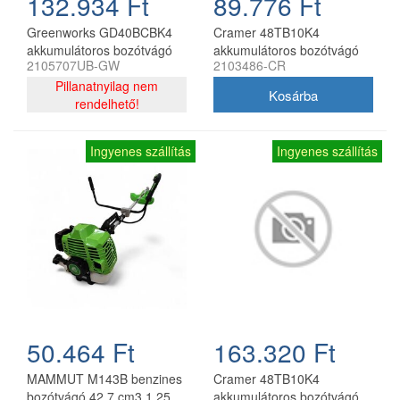
132.934 Ft
89.776 Ft
Greenworks GD40BCBK4
Cramer 48TB10K4
akkumulátoros bozótvágó
akkumulátoros bozótvágó
2105707UB-GW
2103486-CR
40 V 4 Ah akkumulátorral és
48V kerékpár fogantyúval
töltővel
Pillanatnyilag nem
akkumulátor és töltő nélkül
rendelhető!
Ingyenes szállítás
Ingyenes szállítás
50.464 Ft
163.320 Ft
MAMMUT M143B benzines
Cramer 48TB10K4
bozótvágó 42.7 cm3 1.25
akkumulátoros bozótvágó