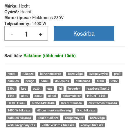
Márka:
Hecht
Gyártó:
Hecht
Motor típusa:
Elektromos 230V
Teljesítmény:
1400 W
Szállítás:
Raktáron (több mint 10db)
hecht
fűkasza
benzinmotoros
bozótvágó
szegélynyíró
profi
damilos
penge
damil
dikicskés
elktromos
áram
220v
230v
kés
bozót
gaz
fű
heveder
rezgéscsillapító
1445
akku
accu
akksi
akkumulátor
HECHT 1445
HECHT1445
8595614901604
Hecht fűkasza
elektromos fűkasza
1400 W fűkasza
42 cm munkaszélesség
5 kg fűkasza
damilos fűkasza
késes fűkasza
szegélynyíró
bozótvágó
kerti szegélynyírás
vállhevederes fűkasza
könnyű fűkasza