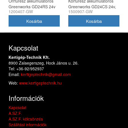
Orrfűrész akkumulátoros
Körfűrész akkumulátoros
Greenworks GD24RS 24v
Greenworks GD24CS 24v,
1200407-GW
1500907-GW
tárcsa 185mm, kézi, akku
és töltő nélkül
Kapcsolat
Kertigép-Technik Kft.
8900 Zalaegerszeg, Hock János u. 26.
Tel: +36-92/952937
Email:
kertigeptechnik@gmail.com
Web:
www.kertigeptechnik.hu
Információk
Kapcsolat
A.SZ.F.
A.SZ.F. kölcsönzés
Szállítási információk