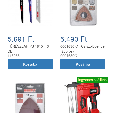
5.691 Ft
5.490 Ft
FŰRÉSZLAP PS 1815 – 3
0001630 C - Csiszolópenge
DB
(2db-os)
113968
0001630C
Ingyenes szállítás