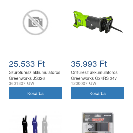
25.533 Ft
35.993 Ft
Szúrófűrész akkumulátoros
Orrfűrész akkumulátoros
Greenworks JS326
Greenworks G24RS 24v,
3601807-GW
1200007-GW
akkumulátor és töltő nélkül
vmélység fa: 180, fém:
20mm, akku-töltő nélkül