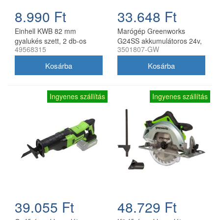
8.990 Ft
33.648 Ft
Einhell KWB 82 mm
Marógép Greenworks
gyalukés szett, 2 db-os
G24SS akkumulátoros 24v,
49568315
3501807-GW
(49568315)
vmélység fa: 31,5mm, akku-
töltő nélkül
Ingyenes szállítás
Ingyenes szállítás
39.055 Ft
48.729 Ft