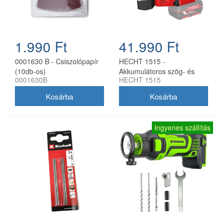
1.990 Ft
41.990 Ft
0001630 B - Csiszolópapír
HECHT 1515 -
(10db-os)
Akkumulátoros szög- és
0001630B
HECHT 1515
kapocsbelövő
Ingyenes szállítás