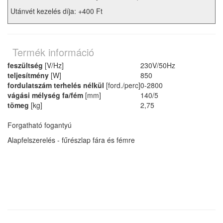
Utánvét kezelés díja: +400 Ft
Termék információ
feszültség
[V/Hz]
230V/50Hz
teljesítmény
[W]
850
fordulatszám terhelés nélkül
[ford./perc]
0-2800
vágási mélység fa/fém
[mm]
140/5
tömeg
[kg]
2,75
Forgatható fogantyú
Alapfelszerelés - fűrészlap fára és fémre