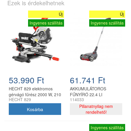
Ezek is érdekelhetnek
Új
Új
Ingyenes szállítás
Ingyenes szállítás
53.990 Ft
61.741 Ft
HECHT 829 elektromos
AKKUMULÁTOROS
gérvágó fűrész 2000 W, 210
FŰNYÍRÓ 22.4 LI
HECHT 829
114033
mm
COMF(UNIT)
Pillanatnyilag nem
rendelhető!
Ingyenes szállítás