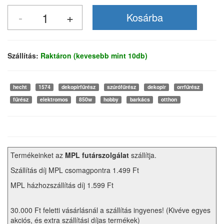
Szállítás:
Raktáron (kevesebb mint 10db)
hecht
1574
dekopírfűrész
szúrófűrész
dekopir
orrfűrész
fűrész
elektromos
850w
hobby
barkács
otthon
Termékeinket az
MPL futárszolgálat
szállítja.
Szállítás díj MPL csomagpontra 1.499 Ft
MPL házhozszállítás díj 1.599 Ft
30.000 Ft feletti vásárlásnál a szállítás ingyenes! (Kivéve egyes
akciós, és extra szállítási díjas termékek)