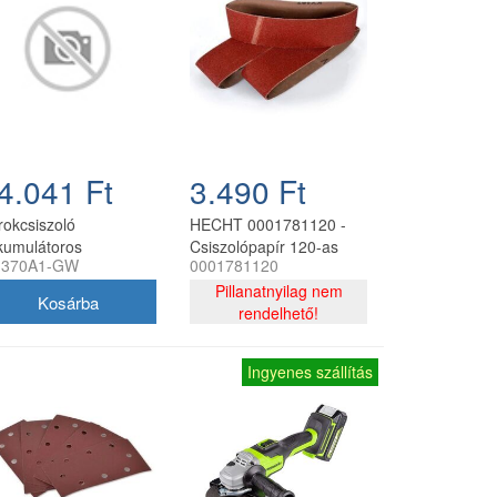
4.041 Ft
3.490 Ft
rokcsiszoló
HECHT 0001781120 -
kumulátoros
Csiszolópapír 120-as
370A1-GW
0001781120
eenworks AG370
533*76 (3db-os)
kumulátor és töltő
Pillanatnyilag nem
kül
rendelhető!
Ingyenes szállítás