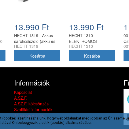
13.990 Ft
13.990 Ft
1
HECHT 1319 - Akkus
HECHT 1310 -
00
10
sarokcsiszoló (akku és
ELEKTROMOS
Cs
HECHT 1319
HECHT 1310
00
töltő nem tartozék)
SAROKCSISZOLÓ
db
Információk
F
Kapcsolat
A.SZ.F.
A.SZ.F. kölcsönzés
Szállítási információk
14 napos elállás
t (cookie) azért használunk, hogy weboldalunkat még jobban az Ön személye
latával Ön beleegyezik a sütik (cookie) alkalmazásába.