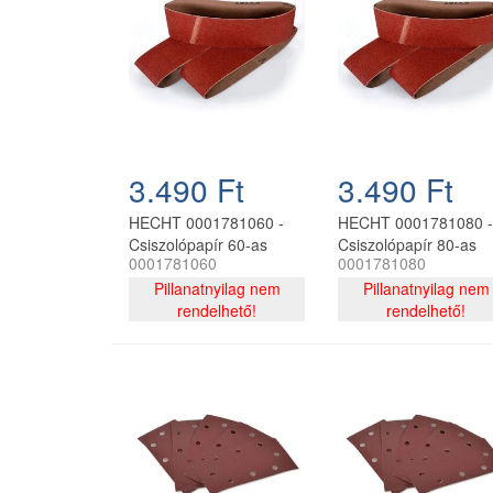
3.490 Ft
3.490 Ft
HECHT 0001781060 -
HECHT 0001781080 -
Csiszolópapír 60-as
Csiszolópapír 80-as
0001781060
0001781080
533*76 (3db-os)
533*76 (3db-os)
Pillanatnyilag nem
Pillanatnyilag nem
rendelhető!
rendelhető!