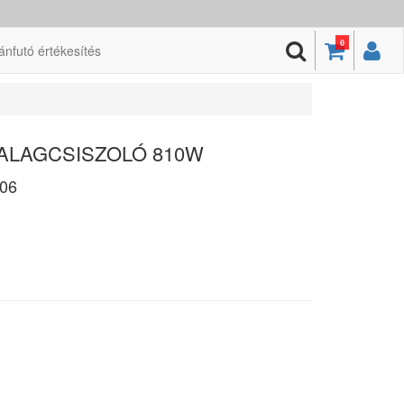
0
ánfutó értékesítés
SZALAGCSISZOLÓ 810W
06