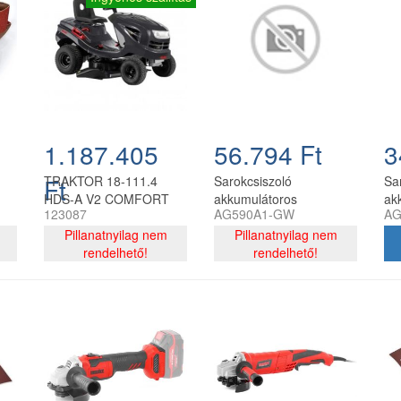
1.187.405
56.794 Ft
3
Ft
TRAKTOR 18-111.4
Sarokcsiszoló
Sa
HDS-A V2 COMFORT
akkumulátoros
ak
123087
AG590A1-GW
AG
Greenworks AG590
Gr
Pillanatnyilag nem
akkumulátorral és
Pillanatnyilag nem
ak
rendelhető!
töltővel
rendelhető!
nél