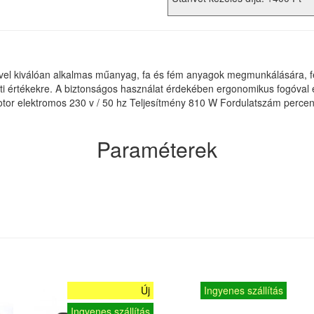
vel kiválóan alkalmas műanyag, fa és fém anyagok megmunkálására, fe
ti értékekre. A biztonságos használat érdekében ergonomikus fogóval é
Motor elektromos 230 v / 50 hz Teljesítmény 810 W Fordulatszám perce
Paraméterek
Új
Ingyenes szállítás
Ingyenes szállítás