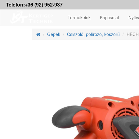
Telefon:+36 (92) 952-937
Termékeink
Kapcsolat
Nyitv
Gépek
Csiszoló, polírozó, köszörű
HECHT