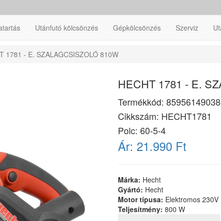
atartás
Utánfutó kölcsönzés
Gépkölcsönzés
Szerviz
Ut
 1781 - E. SZALAGCSISZOLÓ 810W
HECHT 1781 - E. 
Termékkód:
85956149038
Cikkszám:
HECHT1781
Polc: 60-5-4
Ár:
21.990 Ft
Márka:
Hecht
Gyártó:
Hecht
Motor típusa:
Elektromos 230V
Teljesítmény:
800 W