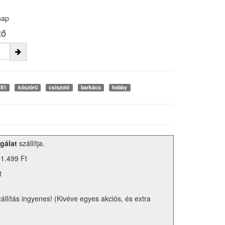
nap
tő
781
köszörű
csiszoló
barkács
hobby
gálat
szállítja.
 1.499 Ft
t
zállítás ingyenes! (Kivéve egyes akciós, és extra