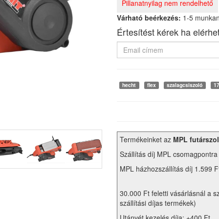
Pillanatnyilag nem rendelhető
Várható beérkezés:
1-5 munka
Értesítést kérek ha elérhe
hecht
flex
szalagcsiszoló
1
Termékeinket az
MPL futárszol
Szállítás díj MPL csomagpontra
MPL házhozszállítás díj 1.599 F
30.000 Ft feletti vásárlásnál a s
szállítási díjas termékek)
Utánvét kezelés díja: +400 Ft