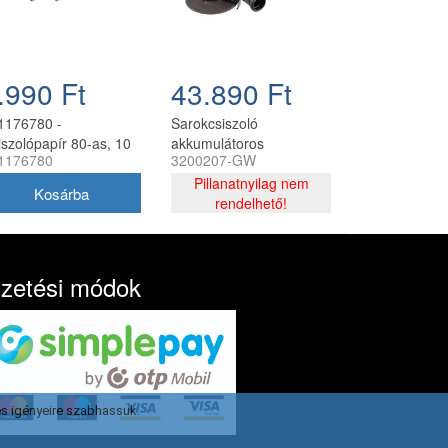
.990 Ft
43.890 Ft
1176780 -
Sarokcsiszoló
iszolópapír 80-as, 10
akkumulátoros
1176780
3200207-GW
Greenworks GD24AG
24v, 125mm, akku és
Pillanatnyilag nem
töltő nélkül
rendelhető!
izetési módok
s igényeire szabhassuk.