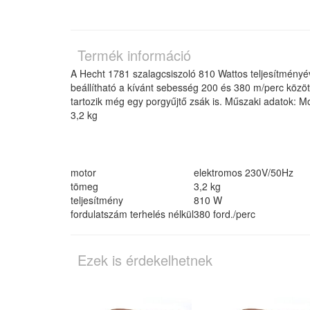
Termék információ
A Hecht 1781 szalagcsiszoló 810 Wattos teljesítményé
beállítható a kívánt sebesség 200 és 380 m/perc közöt
tartozik még egy porgyűjtő zsák is. Műszaki adatok: 
3,2 kg
motor
elektromos 230V/50Hz
tömeg
3,2 kg
teljesítmény
810 W
fordulatszám terhelés nélkül
380 ford./perc
Ezek is érdekelhetnek