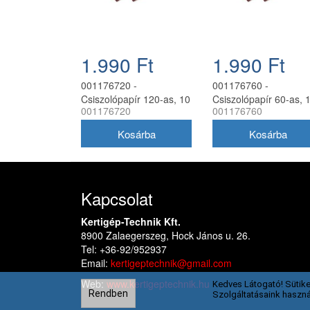
1.990 Ft
1.990 Ft
001176720 -
001176760 -
Csiszolópapír 120-as, 10
Csiszolópapír 60-as, 
001176720
001176760
db
db
Kapcsolat
Kertigép-Technik Kft.
8900 Zalaegerszeg, Hock János u. 26.
Tel: +36-92/952937
Email:
kertigeptechnik@gmail.com
Web:
www.kertigeptechnik.hu
Kedves Látogató! Sütike
Rendben
Szolgáltatásaink haszná