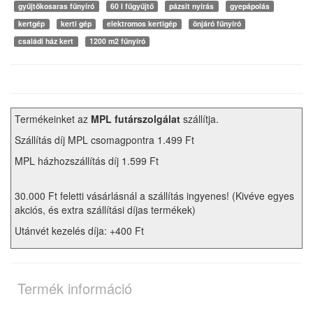
gyűjtőkosaras fűnyíró
60 l fűgyűjtő
pázsit nyírás
gyepápolás
kertgép
kerti gép
elektromos kertigép
önjáró fűnyíró
családi ház kert
1200 m2 fűnyíró
Termékeinket az
MPL futárszolgálat
szállítja.
Szállítás díj MPL csomagpontra 1.499 Ft
MPL házhozszállítás díj 1.599 Ft
30.000 Ft feletti vásárlásnál a szállítás ingyenes! (Kivéve egyes
akciós, és extra szállítási díjas termékek)
Utánvét kezelés díja: +400 Ft
Termék információ