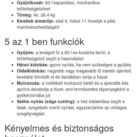
Gyűjtőkosár:
60 l kapacitású, mechanikus
telítettségjelzővel
Tömeg:
kb. 26,4 kg
Kerekek átmérője:
első 8, hátsó 11 hüvelyk a jobb
manőverezhetőségért
5 az 1 ben funkciók
Gyűjtés:
a levágott fű a 60 l-es kosárba kerül, a
telítettségjelző segíti a használatot
Hátsó kidobás:
gyors nyírás, ha nem szükséges a gyűjtés
Oldalkidobás:
nagyobb vagy magasabb fű esetén ajánlott,
kevésbé tömődik el és tisztábban tartja a házat
Mulcsozás:
a mellékelt mulcsozó betét és a speciális kés
apróra darabolja a füvet, ami természetes tápanyagként a
gyökérzónába jut
Szélre nyírás (edge cutting):
a ház kialakítása segíti a
falak, szegélyek menti nyírást, egyszerűsítve az utólagos
szegélyvágást
Kényelmes és biztonságos