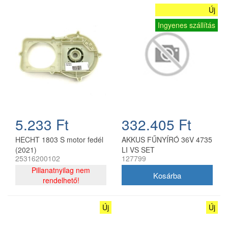
Új
Ingyenes szállítás
5.233 Ft
332.405 Ft
HECHT 1803 S motor fedél
AKKUS FŰNYÍRÓ 36V 4735
(2021)
LI VS SET
25316200102
127799
Pillanatnyilag nem
rendelhető!
Új
Új