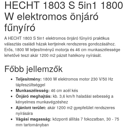
HECHT 1803 S 5in1 1800
W elektromos önjáró
fűnyíró
A HECHT 1803 S 5in1 elektromos önjáró fűnyíró praktikus
választás családi házak kertjeinek rendszeres gondozásához.
Erős, 1800 W teljesítményű motorja és 46 cm munkaszélessége
lehetővé teszi akár 1200 m2 pázsit hatékony nyírását.
Főbb jellemzők
Teljesítmény:
1800 W elektromos motor 230 V/50 Hz
tápfeszültséggel
Munkaszélesség:
46 cm acél kés
Önjáró meghajtás:
kb. 3,6 km/h haladási sebesség a
kényelmes munkavégzéshez
Ajánlott terület:
akár 1200 m2 gyepfelület rendszeres
nyírására
Vágási magasság:
központi állítás 7 fokozatban, 30 - 75
mm tartományban