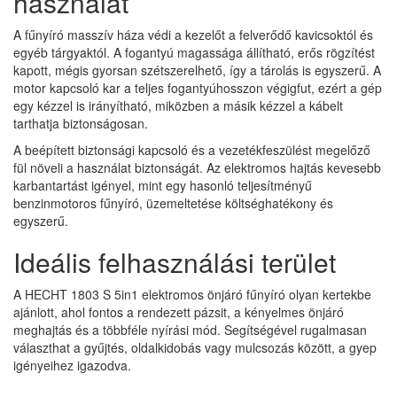
használat
A fűnyíró masszív háza védi a kezelőt a felverődő kavicsoktól és
egyéb tárgyaktól. A fogantyú magassága állítható, erős rögzítést
kapott, mégis gyorsan szétszerelhető, így a tárolás is egyszerű. A
motor kapcsoló kar a teljes fogantyúhosszon végigfut, ezért a gép
egy kézzel is irányítható, miközben a másik kézzel a kábelt
tarthatja biztonságosan.
A beépített biztonsági kapcsoló és a vezetékfeszülést megelőző
fül növeli a használat biztonságát. Az elektromos hajtás kevesebb
karbantartást igényel, mint egy hasonló teljesítményű
benzinmotoros fűnyíró, üzemeltetése költséghatékony és
egyszerű.
Ideális felhasználási terület
A HECHT 1803 S 5in1 elektromos önjáró fűnyíró olyan kertekbe
ajánlott, ahol fontos a rendezett pázsit, a kényelmes önjáró
meghajtás és a többféle nyírási mód. Segítségével rugalmasan
választhat a gyűjtés, oldalkidobás vagy mulcsozás között, a gyep
igényeihez igazodva.