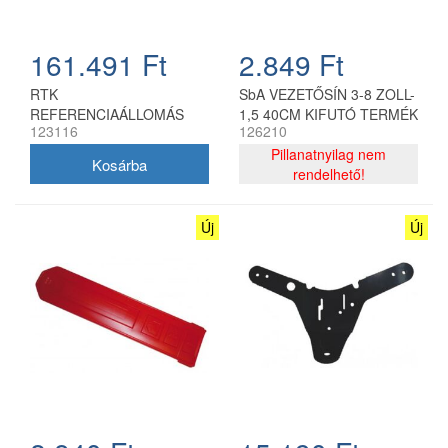
161.491 Ft
2.849 Ft
RTK
SbA VEZETŐSÍN 3-8 ZOLL-
REFERENCIAÁLLOMÁS
1,5 40CM KIFUTÓ TERMÉK
123116
126210
Pillanatnyilag nem
rendelhető!
Új
Új