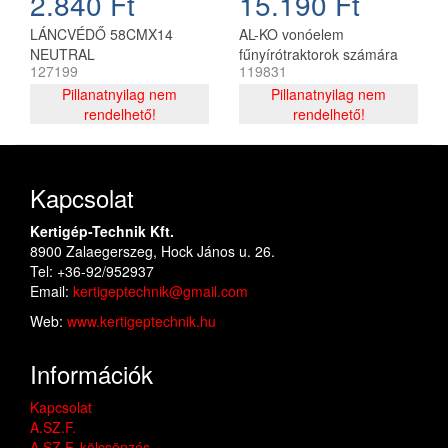
2.840 Ft
15.190 Ft
LÁNCVÉDŐ 58CMX14
AL-KO vonóelem
NEUTRAL
fűnyírótraktorok számára
127199
119831
Pillanatnyilag nem
Pillanatnyilag nem
rendelhető!
rendelhető!
Kapcsolat
Kertigép-Technik Kft.
8900 Zalaegerszeg, Hock János u. 26.
Tel: +36-92/952937
Email:
kertigeptechnik@gmail.com
Web:
www.kertigeptechnik.hu
Információk
Kapcsolat
A.SZ.F.
A.SZ.F. kölcsönzés