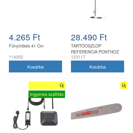
4.265 Ft
28.490 Ft
Fűnyírókés 41 Cm
TARTÓOSZLOP
REFERENCIA PONTHOZ
114202
123117
Új
Új
Ingyenes szállítás