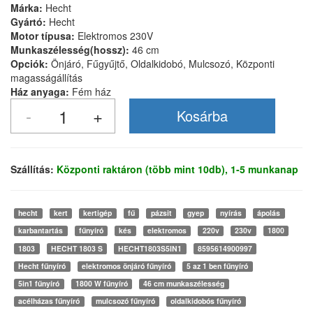
Márka:
Hecht
Gyártó:
Hecht
Motor típusa:
Elektromos 230V
Munkaszélesség(hossz):
46 cm
Opciók:
Önjáró, Fűgyűjtő, Oldalkidobó, Mulcsozó, Központi
magasságállítás
Ház anyaga:
Fém ház
Szállítás:
Központi raktáron (több mint 10db), 1-5 munkanap
hecht
kert
kertigép
fű
pázsit
gyep
nyírás
ápolás
karbantartás
fűnyíró
kés
elektromos
220v
230v
1800
1803
HECHT 1803 S
HECHT1803S5IN1
8595614900997
Hecht fűnyíró
elektromos önjáró fűnyíró
5 az 1 ben fűnyíró
5in1 fűnyíró
1800 W fűnyíró
46 cm munkaszélesség
acélházas fűnyíró
mulcsozó fűnyíró
oldalkidobós fűnyíró