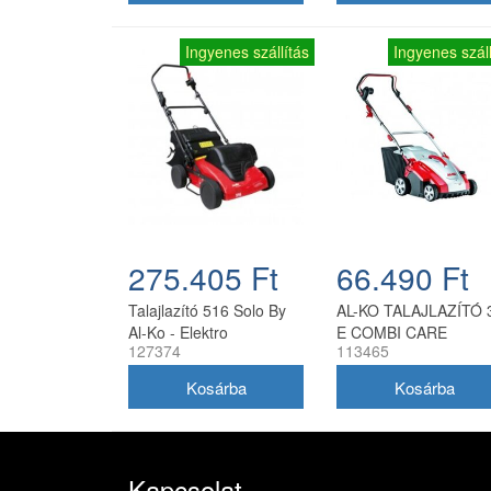
Ingyenes szállítás
Ingyenes száll
275.405 Ft
66.490 Ft
Talajlazító 516 Solo By
AL-KO TALAJLAZÍTÓ 
Al-Ko - Elektro
E COMBI CARE
127374
113465
COMFORT
Kapcsolat