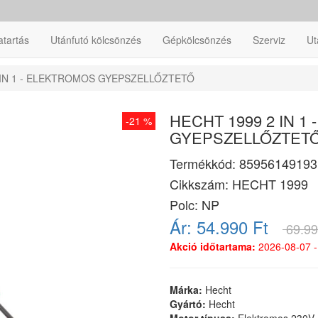
atartás
Utánfutó kölcsönzés
Gépkölcsönzés
Szerviz
Ut
 IN 1 - ELEKTROMOS GYEPSZELLŐZTETŐ
HECHT 1999 2 IN 1
-21 %
GYEPSZELLŐZTET
Termékkód:
85956149193
Cikkszám:
HECHT 1999
Polc: NP
Ár:
54.990 Ft
69.99
Akció időtartama:
2026-08-07 -
Márka:
Hecht
Gyártó:
Hecht