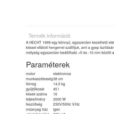
Termék információ
A HECHT 1999 egy könnyű, egyszerűen kezelhető elektr
késsel ellátott hengerrel szállítjuk, ami a gyep lazít
mélység egyszerűen beállítható +5 és -10 mm között a
Paraméterek
motor
elektromos
munkaszélesség
38 cm
tömeg
14,5 kg
gyűjtőkosár
45 l
kések száma
16
teljesítmény
2000 W
feszültség
230V/50Hz V/Hz
műanyag ház
igen