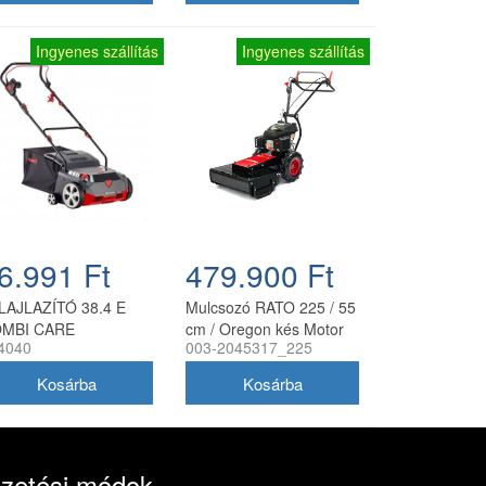
Ingyenes szállítás
Ingyenes szállítás
6.991 Ft
479.900 Ft
LAJLAZÍTÓ 38.4 E
Mulcsozó RATO 225 / 55
MBI CARE
cm / Oregon kés Motor
4040
003-2045317_225
Jikov
izetési módok