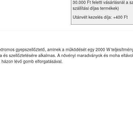
30.000 Ft feletti vásárlásnál a s
szállítási díjas termékek)
Utánvét kezelés díja: +400 Ft
omos gyepszellőztető, aminek a működését egy 2000 W teljesítményű v
ására és szellőztetésére alkalmas. A növényi maradványok és moha eltávo
 házon lévő gomb elforgatásával.