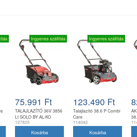
ítás
Ingyenes szállítás
Ingyenes szállítás
75.991 Ft
123.490 Ft
8
ős
TALAJLAZÍTÓ 36V 3856
Talajlazító 38.6 P Combi
AK
LI SOLO BY AL-KO
Care
38
127825
114042
11
36