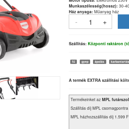
Motor típusa:
Elektromos 230V
Munkaszélesség(hossz):
30-4
Ház anyaga:
Műanyag ház
Szállítás:
Központi raktáron (
fű
gyep
ápolás
karbantartá
A termék EXTRA szállítási költ
Termékeinket az
MPL futárszol
Szállítás díj MPL csomagpontra
MPL házhozszállítás díj 1.599 F