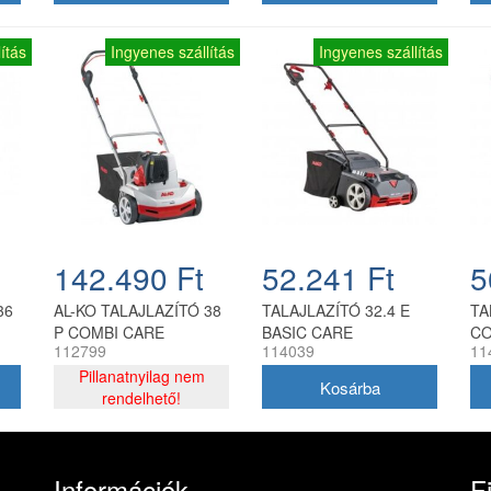
ítás
Ingyenes szállítás
Ingyenes szállítás
142.490 Ft
52.241 Ft
5
36
AL-KO TALAJLAZÍTÓ 38
TALAJLAZÍTÓ 32.4 E
TA
P COMBI CARE
BASIC CARE
CO
112799
114039
11
COMFORT
Pillanatnyilag nem
rendelhető!
Információk
F