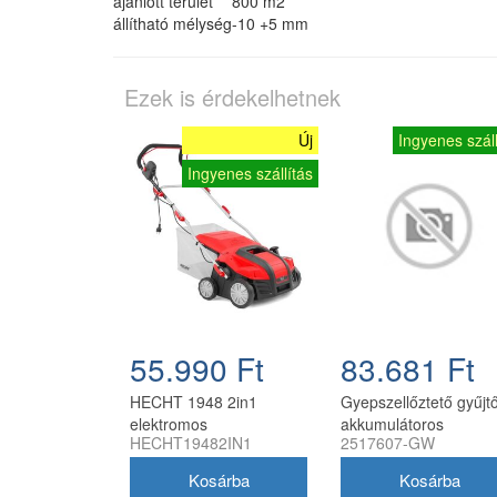
ajánlott terület
800 m2
állítható mélység
-10 +5 mm
Ezek is érdekelhetnek
Új
Ingyenes száll
Ingyenes szállítás
55.990 Ft
83.681 Ft
HECHT 1948 2in1
Gyepszellőztető gyűjt
elektromos
akkumulátoros
HECHT19482IN1
2517607-GW
gyepszellőztető 2000 W,
Greenworks GD40SC
40 cm
akku és töltő nélkül