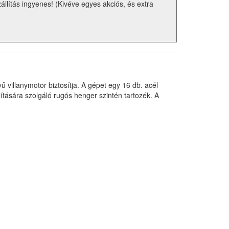
zállítás ingyenes! (Kivéve egyes akciós, és extra
illanymotor biztosítja. A gépet egy 16 db. acél
lítására szolgáló rugós henger szintén tartozék. A