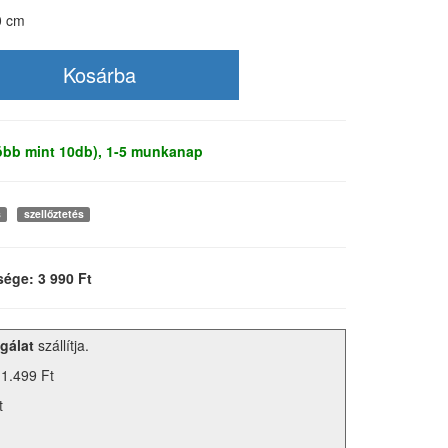
0 cm
több mint 10db), 1-5 munkanap
s
szellőztetés
sége: 3 990 Ft
gálat
szállítja.
 1.499 Ft
t