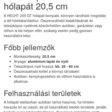
hólapát 20,5 cm
A HECHT 205 GT hólapát kompakt, könnyen tárolható megoldás
a téli hóeltakarításhoz. Összecsukható kialakításának és
teleszkópos nyelének köszönhetően autóban, garázsban vagy
otthon is kis helyen elfér, szükség esetén pedig gyorsan
használatra kész.
Főbb jellemzők
Munkaszélesség:
20,5 cm
Anyaga:
alumínium lapát és nyél
Teleszkópos nyél hossza:
kb. 28 - 60 cm
Összecsukható kivitel a könnyű tárolásért
Autóban, kempingezéshez és otthoni használatra is
alkalmas
Felhasználási területek
A hólapát elsősorban autóban tartva hasznos, ha hirtelen
havazás éri az utazót, de jól használható kisebb területek, járdák,
bejárók gyors letakarításához is. Alumínium kialakítása miatt