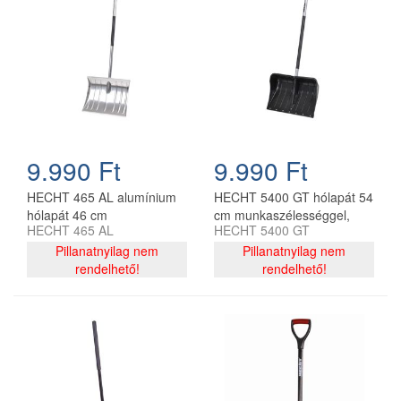
9.990 Ft
9.990 Ft
HECHT 465 AL alumínium
HECHT 5400 GT hólapát 54
hólapát 46 cm
cm munkaszélességgel,
HECHT 465 AL
HECHT 5400 GT
munkaszélességgel, 130
141 cm nyéllel
cm nyéllel
Pillanatnyilag nem
Pillanatnyilag nem
rendelhető!
rendelhető!