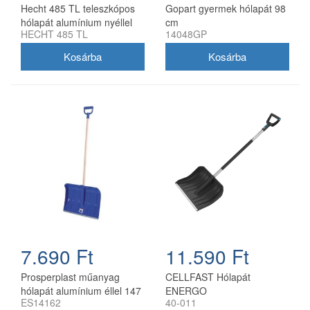
Hecht 485 TL teleszkópos
Gopart gyermek hólapát 98
hólapát alumínium nyéllel
cm
HECHT 485 TL
14048GP
7.690 Ft
11.590 Ft
Prosperplast műanyag
CELLFAST Hólapát
hólapát alumínium éllel 147
ENERGO
ES14162
40-011
cm