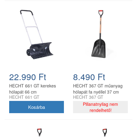
22.990 Ft
8.490 Ft
HECHT 661 GT kerekes
HECHT 367 GT műanyag
hólapát 66 cm
hólapát fa nyéllel 37 cm
HECHT 661 GT
HECHT 367 GT
munkaszélesség 140 cm
munkaszélesség 125 cm
nyél
Pillanatnyilag nem
rendelhető!