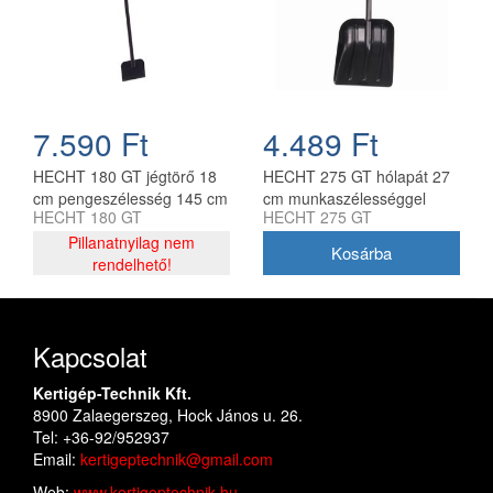
7.590 Ft
4.489 Ft
HECHT 180 GT jégtörő 18
HECHT 275 GT hólapát 27
cm pengeszélesség 145 cm
cm munkaszélességgel
HECHT 180 GT
HECHT 275 GT
nyéllel
Pillanatnyilag nem
rendelhető!
Kapcsolat
Kertigép-Technik Kft.
8900 Zalaegerszeg, Hock János u. 26.
Tel: +36-92/952937
Email:
kertigeptechnik@gmail.com
Web:
www.kertigeptechnik.hu