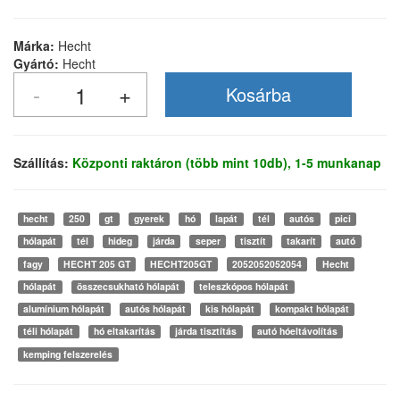
Márka:
Hecht
Gyártó:
Hecht
Szállítás:
Központi raktáron (több mint 10db), 1-5 munkanap
hecht
250
gt
gyerek
hó
lapát
tél
autós
pici
hólapát
tél
hideg
járda
seper
tisztít
takarít
autó
fagy
HECHT 205 GT
HECHT205GT
2052052052054
Hecht
hólapát
összecsukható hólapát
teleszkópos hólapát
alumínium hólapát
autós hólapát
kis hólapát
kompakt hólapát
téli hólapát
hó eltakarítás
járda tisztítás
autó hóeltávolítás
kemping felszerelés