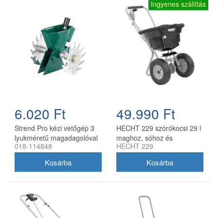
Ingyenes szállítás
6.020 Ft
49.990 Ft
Strend Pro kézi vetőgép 3
HECHT 229 szórókocsi 29 l
lyukméretű magadagolóval
maghoz, sóhoz és
018-114848
HECHT 229
(1,5 - 3,5 - 5 mm) nyél
műtrágyához
nélkül