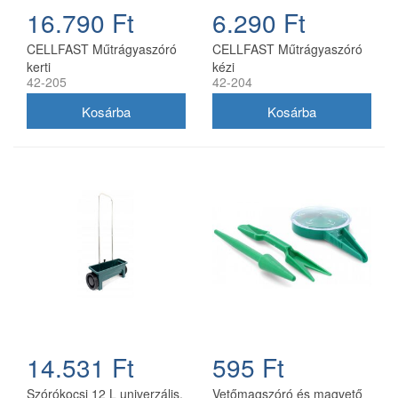
16.790 Ft
6.290 Ft
CELLFAST Műtrágyaszóró
CELLFAST Műtrágyaszóró
kerti
kézi
42-205
42-204
14.531 Ft
595 Ft
Szórókocsi 12 L univerzális,
Vetőmagszóró és magvető