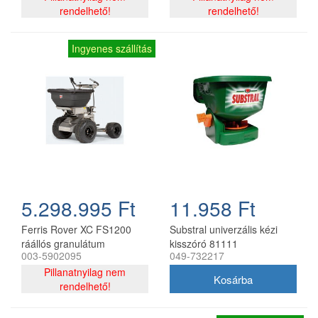
rendelhető!
rendelhető!
Ingyenes szállítás
5.298.995 Ft
11.958 Ft
Ferris Rover XC FS1200
Substral univerzális kézi
ráállós granulátum
kisszóró 81111
003-5902095
049-732217
szórógép
Pillanatnyilag nem
rendelhető!