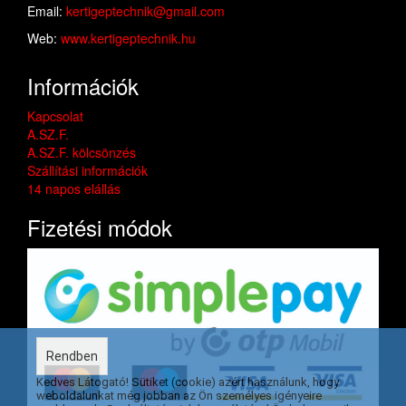
Email:
kertigeptechnik@gmail.com
Web:
www.kertigeptechnik.hu
Információk
Kapcsolat
A.SZ.F.
A.SZ.F. kölcsönzés
Szállítási információk
14 napos elállás
Fizetési módok
Rendben
Kedves Látogató! Sütiket (cookie) azért használunk, hogy
weboldalunkat még jobban az Ön személyes igényeire