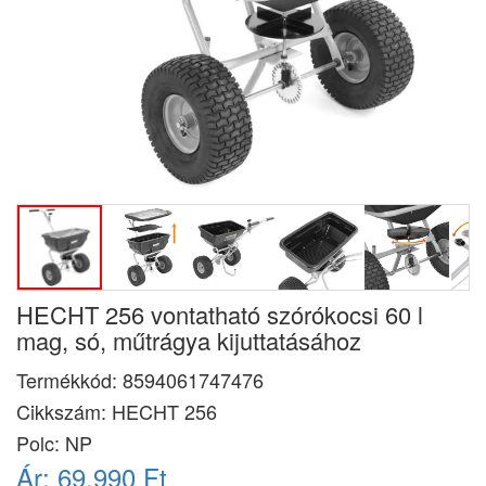
HECHT 256 vontatható szórókocsi 60 l
mag, só, műtrágya kijuttatásához
Termékkód:
8594061747476
Cikkszám:
HECHT 256
Polc: NP
Ár:
69.990 Ft