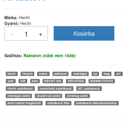
Márka:
Hecht
Gyártó:
Hecht
Szállítás:
Raktáron (több mint 10db)
hecht
fűnyíró
trakor
pótkocsi
műtrágya
só
mag
vet
szór
256
kézi
HECHT 256
HECHT256
8594061747476
Hecht szórókocsi
vontatható szórókocsi
60 l szórókocsi
műtrágya szóró
útszóró só szóró
vetőmag szóró
kerti traktor kiegészítő
szórókocsi fűre
szórókocsi hóeltakarításhoz