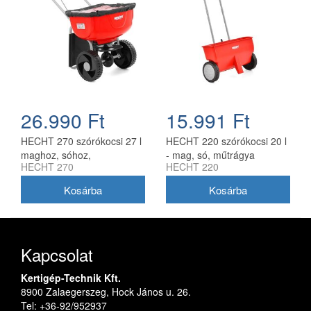
26.990 Ft
15.991 Ft
HECHT 270 szórókocsi 27 l
HECHT 220 szórókocsi 20 l
maghoz, sóhoz,
- mag, só, műtrágya
HECHT 270
HECHT 220
műtrágyához
kijuttatására
Kapcsolat
Kertigép-Technik Kft.
8900 Zalaegerszeg, Hock János u. 26.
Tel: +36-92/952937