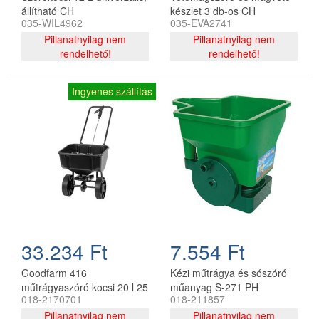
állítható CH
készlet 3 db-os CH
035-WIL4962
035-EVA2741
Pillanatnyilag nem
Pillanatnyilag nem
rendelhető!
rendelhető!
Ingyenes szállítás
33.234 Ft
7.554 Ft
Goodfarm 416
Kézi műtrágya és sószóró
műtrágyaszóró kocsi 20 l 25
műanyag S-271 PH
018-2170701
018-211857
kg teherbírás
Pillanatnyilag nem
Pillanatnyilag nem