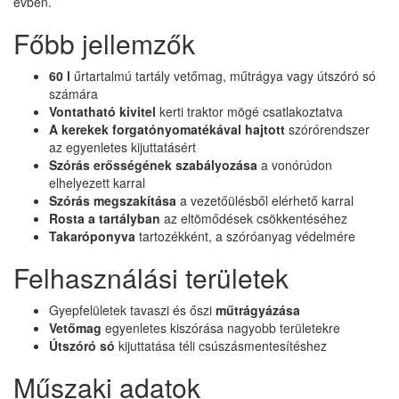
évben.
Főbb jellemzők
60 l
űrtartalmú tartály vetőmag, műtrágya vagy útszóró só
számára
Vontatható kivitel
kerti traktor mögé csatlakoztatva
A kerekek forgatónyomatékával hajtott
szórórendszer
az egyenletes kijuttatásért
Szórás erősségének szabályozása
a vonórúdon
elhelyezett karral
Szórás megszakítása
a vezetőülésből elérhető karral
Rosta a tartályban
az eltömődések csökkentéséhez
Takaróponyva
tartozékként, a szóróanyag védelmére
Felhasználási területek
Gyepfelületek tavaszi és őszi
műtrágyázása
Vetőmag
egyenletes kiszórása nagyobb területekre
Útszóró só
kijuttatása téli csúszásmentesítéshez
Műszaki adatok