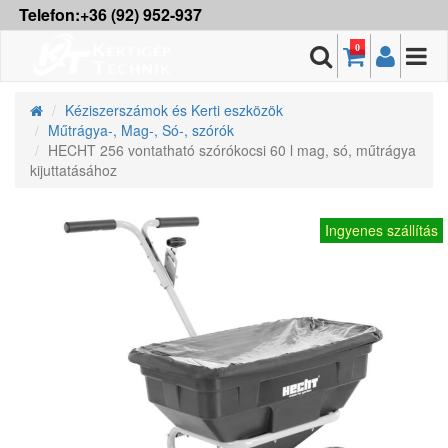
Telefon:+36 (92) 952-937
0
Kéziszerszámok és Kerti eszközök
Műtrágya-, Mag-, Só-, szórók
HECHT 256 vontatható szórókocsi 60 l mag, só, műtrágya
kijuttatásához
Ingyenes szállítás