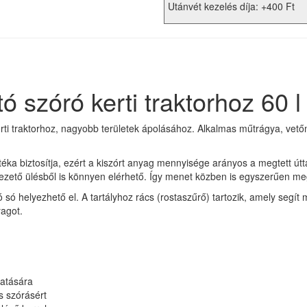
Utánvét kezelés díja: +400 Ft
szóró kerti traktorhoz 60 l
ti traktorhoz, nagyobb területek ápolásához. Alkalmas műtrágya, vetőma
ka biztosítja, ezért a kiszórt anyag mennyisége arányos a megtett útt
vezető ülésből is könnyen elérhető. Így menet közben is egyszerűen m
ó só helyezhető el. A tartályhoz rács (rostaszűrő) tartozik, amely seg
yagot.
tatására
s szórásért