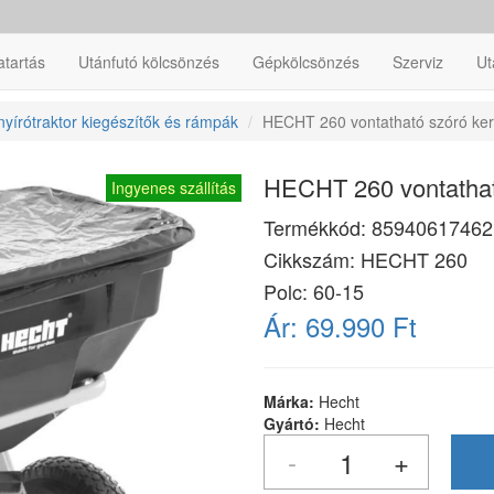
atartás
Utánfutó kölcsönzés
Gépkölcsönzés
Szerviz
Ut
yírótraktor kiegészítők és rámpák
HECHT 260 vontatható szóró kerti
HECHT 260 vontatható 
Ingyenes szállítás
Termékkód:
85940617462
Cikkszám:
HECHT 260
Polc: 60-15
Ár:
69.990 Ft
Márka:
Hecht
Gyártó:
Hecht