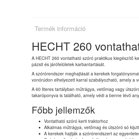
Termék információ
HECHT 260 vontatható 
A HECHT 260 vontatható szóró praktikus kiegészítő ker
pázsit és járófelületek karbantartását.
A szórórendszer meghajtását a kerekek forgatónyomaté
vonórúdon elhelyezett karral szabályozható, amely a 
A 60 literes tartályban műtrágya, vetőmag vagy útszór
takaróponyva is található, amely védi a benne lévő an
Főbb jellemzők
Vontatható szóró kerti traktorhoz
Alkalmas műtrágya, vetőmag és útszóró só kijut
A kerekek hajtják a szórórendszert az egyenlete