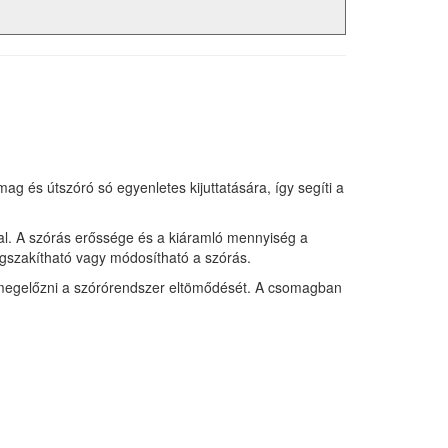
g és útszóró só egyenletes kijuttatására, így segíti a
al. A szórás erőssége és a kiáramló mennyiség a
egszakítható vagy módosítható a szórás.
ít megelőzni a szórórendszer eltömődését. A csomagban