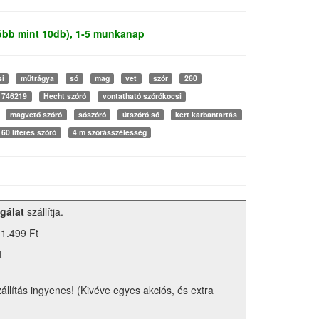
több mint 10db), 1-5 munkanap
si
műtrágya
só
mag
vet
szór
260
1746219
Hecht szóró
vontatható szórókocsi
magvető szóró
sószóró
útszóró só
kert karbantartás
60 literes szóró
4 m szórásszélesség
gálat
szállítja.
 1.499 Ft
t
zállítás ingyenes! (Kivéve egyes akciós, és extra