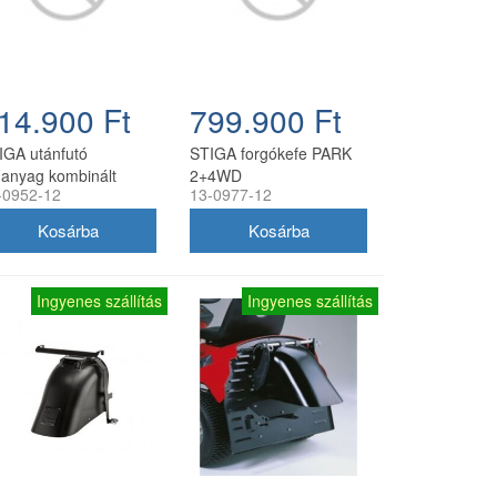
14.900 Ft
799.900 Ft
IGA utánfutó
STIGA forgókefe PARK
anyag kombinált
2+4WD
-0952-12
13-0977-12
Ingyenes szállítás
Ingyenes szállítás