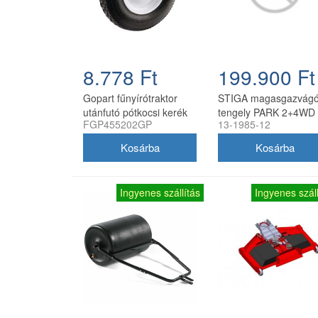
8.778 Ft
199.900 Ft
Gopart fűnyírótraktor
STIGA magasgazvág
utánfutó pótkocsi kerék
tengely PARK 2+4WD
FGP455202GP
13-1985-12
4.80/4.00-8, 8 col, 16
frontkaszás fűnyíró
mm furat
traktorokhoz (csak
tengely késekkel)
Ingyenes szállítás
Ingyenes száll