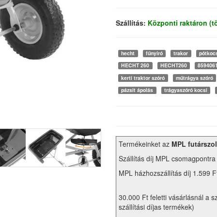
Szállítás:
Központi raktáron (
hecht
fűnyíró
trakor
pótkoc
HECHT 260
HECHT260
859406
kerti traktor szóró
műtrágya szóró
pázsit ápolás
trágyaszóró kocsi
Termékeinket az
MPL futárszol
Szállítás díj MPL csomagpontra
MPL házhozszállítás díj 1.599 F
30.000 Ft feletti vásárlásnál a s
szállítási díjas termékek)