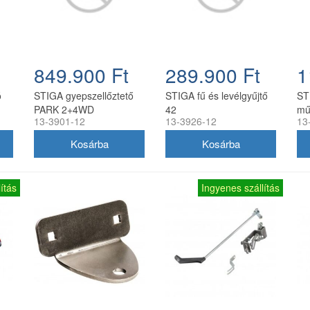
849.900 Ft
289.900 Ft
1
ó
STIGA gyepszellőztető
STIGA fű és levélgyűjtő
ST
PARK 2+4WD
42
mű
13-3901-12
13-3926-12
13
frontkaszás fűnyíró
traktorokhoz (elektromos
magasság állítással)
ítás
Ingyenes szállítás