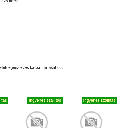
évő karral
letek egész éves karbantartásához.
ítás
Ingyenes szállítás
Ingyenes szállítás