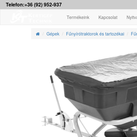
Telefon:+36 (92) 952-937
Termékeink
Kapcsolat
Nyitv
Gépek
Fűnyírótraktorok és tartozékai
Fűn