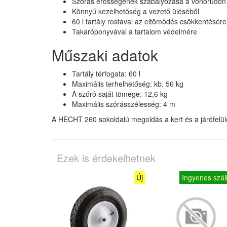
Szórás erősségének szabályozása a vonórúdon l
Könnyű kezelhetőség a vezető üléséből
60 l tartály rostával az eltömődés csökkentésére
Takaróponyvával a tartalom védelmére
Műszaki adatok
Tartály térfogata: 60 l
Maximális terhelhetőség: kb. 56 kg
A szóró saját tömege: 12,6 kg
Maximális szórásszélesség: 4 m
A HECHT 260 sokoldalú megoldás a kert és a járófelü
Ezek is érdekelhetnek
Új
Ingyenes száll