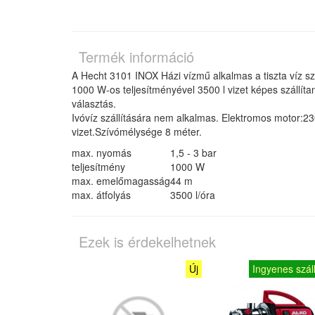
Termék információ
A Hecht 3101 INOX Házi vízmű alkalmas a tiszta víz s
1000 W-os teljesítményével 3500 l vizet képes szállíta
választás.
Ivóvíz szállítására nem alkalmas. Elektromos motor:23
vizet.Szívómélysége 8 méter.
max. nyomás
1,5 - 3 bar
teljesítmény
1000 W
max. emelőmagasság
44 m
max. átfolyás
3500 l/óra
Ezek is érdekelhetnek
Új
Ingyenes száll