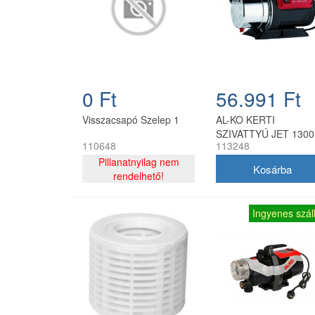
0 Ft
56.991 Ft
Visszacsapó Szelep 1
AL-KO KERTI
SZIVATTYÚ JET 1300
110648
113248
INOX
Pillanatnyilag nem
rendelhető!
Ingyenes száll