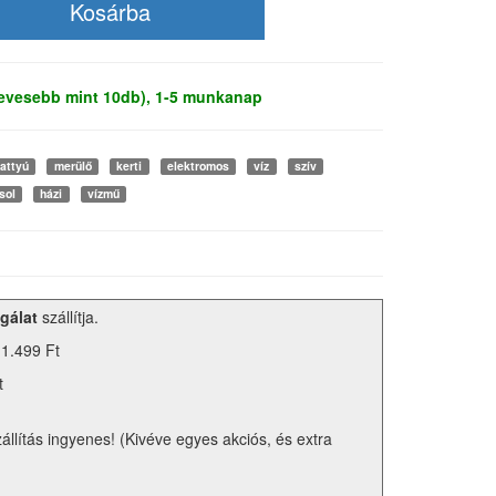
kevesebb mint 10db), 1-5 munkanap
vattyú
merülő
kerti
elektromos
víz
szív
sol
házi
vízmű
gálat
szállítja.
 1.499 Ft
t
zállítás ingyenes! (Kivéve egyes akciós, és extra