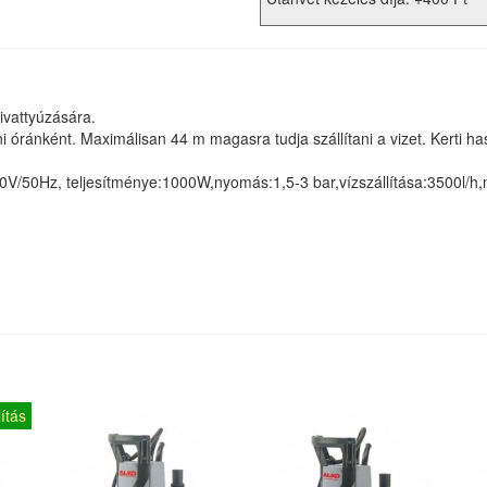
zivattyúzására.
ni óránként. Maximálisan 44 m magasra tudja szállítani a vizet. Kerti h
0V/50Hz, teljesítménye:1000W,nyomás:1,5-3 bar,vízszállítása:3500l/h,
ítás