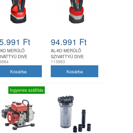
5.991 Ft
94.991 Ft
-KO MERÜLŐ
AL-KO MERÜLŐ
IVATTYÚ DIVE
SZIVATTYÚ DIVE
3884
113883
00/34
5600/44
Ingyenes szállítás