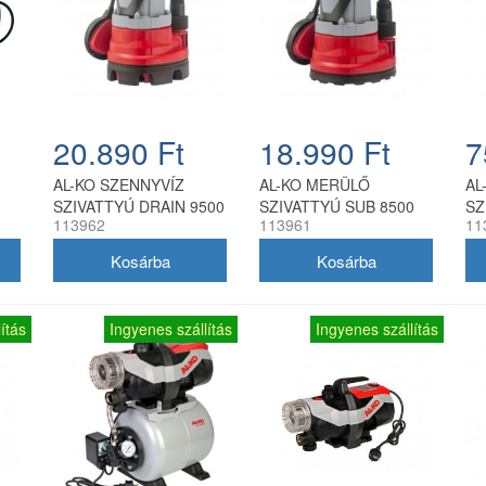
20.890 Ft
18.990 Ft
7
AL-KO SZENNYVÍZ
AL-KO MERÜLŐ
AL
SZIVATTYÚ DRAIN 9500
SZIVATTYÚ SUB 8500
SZ
113962
113961
11
EASY
EASY
65
ítás
Ingyenes szállítás
Ingyenes szállítás