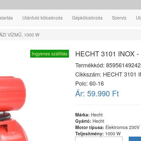
atartás
Utánfutó kölcsönzés
Gépkölcsönzés
Szerviz
Ut
ÁZI VÍZMŰ, 1000 W
HECHT 3101 INOX - 
Ingyenes szállítás
Termékkód:
85956149242
Cikkszám:
HECHT 3101 
Polc: 60-16
Ár:
59.990 Ft
Márka:
Hecht
Gyártó:
Hecht
Motor típusa:
Elektromos 230V
Teljesítmény:
1000 W