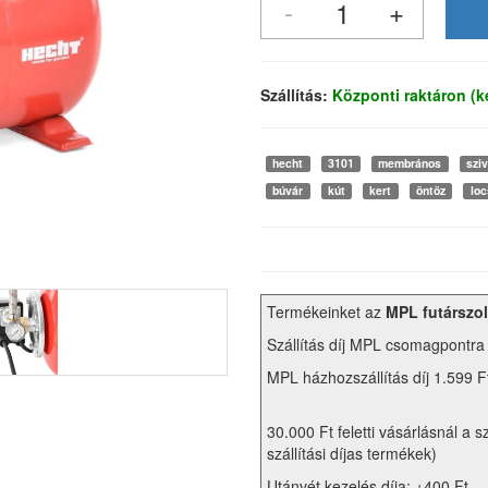
Szállítás:
Központi raktáron (
hecht
3101
membrános
szi
búvár
kút
kert
öntöz
loc
Termékeinket az
MPL futárszol
Szállítás díj MPL csomagpontra
MPL házhozszállítás díj 1.599 F
30.000 Ft feletti vásárlásnál a s
szállítási díjas termékek)
Utánvét kezelés díja: +400 Ft