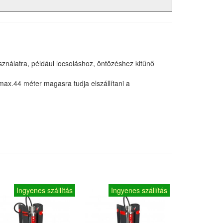
asználatra, például locsoláshoz, öntözéshez kitűnő
max.44 méter magasra tudja elszállítani a
Ingyenes szállítás
Ingyenes szállítás