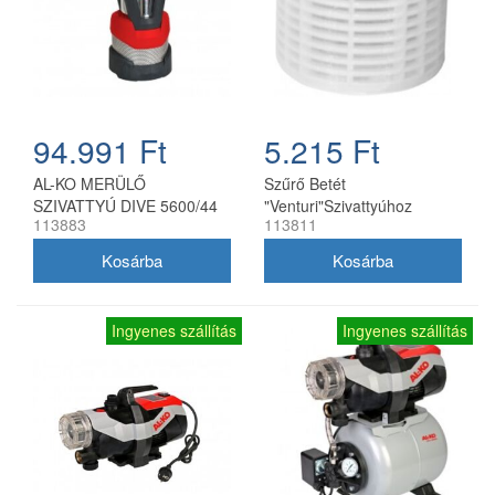
94.991 Ft
5.215 Ft
AL-KO MERÜLŐ
Szűrő Betét
SZIVATTYÚ DIVE 5600/44
"Venturi"Szivattyúhoz
113883
113811
Ingyenes szállítás
Ingyenes szállítás