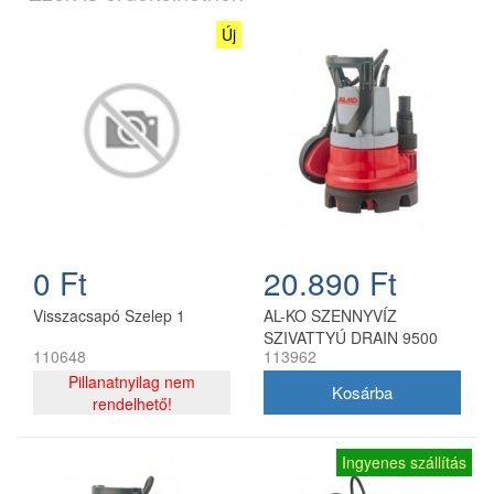
Új
0 Ft
20.890 Ft
Visszacsapó Szelep 1
AL-KO SZENNYVÍZ
SZIVATTYÚ DRAIN 9500
110648
113962
EASY
Pillanatnyilag nem
rendelhető!
Ingyenes szállítás