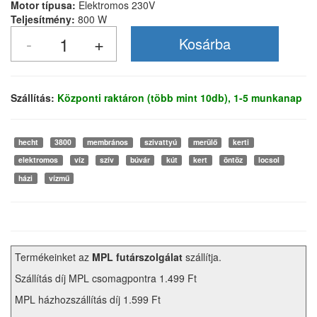
Motor típusa:
Elektromos 230V
Teljesítmény:
800 W
Szállítás:
Központi raktáron (több mint 10db), 1-5 munkanap
hecht
3800
membrános
szivattyú
merülő
kerti
elektromos
víz
szív
búvár
kút
kert
öntöz
locsol
házi
vízmű
Termékeinket az
MPL futárszolgálat
szállítja.
Szállítás díj MPL csomagpontra 1.499 Ft
MPL házhozszállítás díj 1.599 Ft