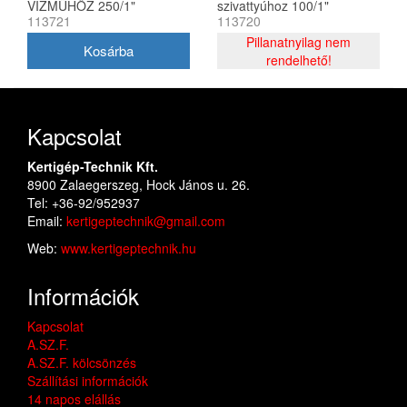
VÍZMŰHÖZ 250/1"
szivattyúhoz 100/1"
113721
113720
Pillanatnyilag nem
rendelhető!
Kapcsolat
Kertigép-Technik Kft.
8900 Zalaegerszeg, Hock János u. 26.
Tel: +36-92/952937
Email:
kertigeptechnik@gmail.com
Web:
www.kertigeptechnik.hu
Információk
Kapcsolat
A.SZ.F.
A.SZ.F. kölcsönzés
Szállítási információk
14 napos elállás