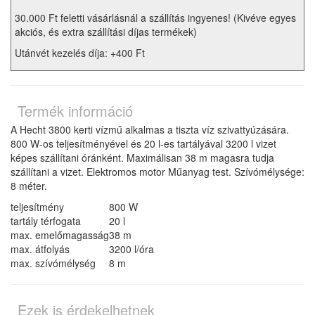
30.000 Ft feletti vásárlásnál a szállítás ingyenes! (Kivéve egyes
akciós, és extra szállítási díjas termékek)
Utánvét kezelés díja: +400 Ft
Termék információ
A Hecht 3800 kerti vízmű alkalmas a tiszta víz szivattyúzására.
800 W-os teljesítményével és 20 l-es tartályával 3200 l vizet
képes szállítani óránként. Maximálisan 38 m magasra tudja
szállítani a vizet. Elektromos motor Műanyag test. Szívómélysége:
8 méter.
teljesítmény
800 W
tartály térfogata
20 l
max. emelőmagasság
38 m
max. átfolyás
3200 l/óra
max. szívómélység
8 m
Ezek is érdekelhetnek