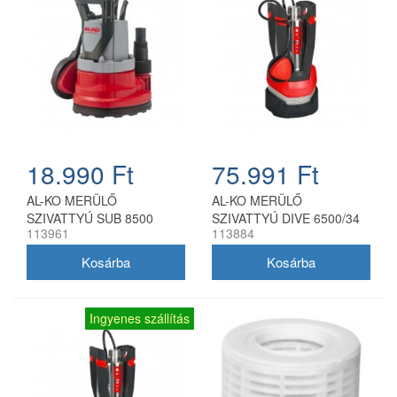
18.990 Ft
75.991 Ft
AL-KO MERÜLŐ
AL-KO MERÜLŐ
SZIVATTYÚ SUB 8500
SZIVATTYÚ DIVE 6500/34
113961
113884
EASY
Ingyenes szállítás