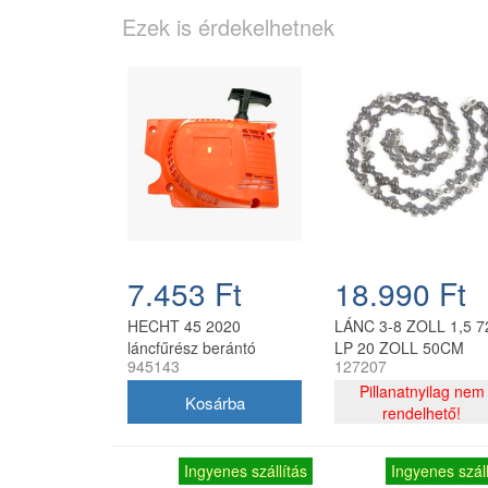
Ezek is érdekelhetnek
7.453 Ft
18.990 Ft
HECHT 45 2020
LÁNC 3-8 ZOLL 1,5 7
láncfűrész berántó
LP 20 ZOLL 50CM
945143
127207
komplett, narancssárga
Pillanatnyilag nem
rendelhető!
Ingyenes szállítás
Ingyenes száll