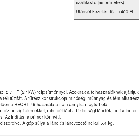
szállítási díjas termékek)
Utánvét kezelés díja: +400 Ft
. 2,7 HP (2,1kW) teljesítménnyel. Azoknak a felhasználóknak ajánljuk
 téli tűzifát. A fűrész konstrukciója minőségi műanyag és fém alkatré
etően a HECHT 45 használata nem annyira megterhelő.
biztonsági elemekkel, mint például a biztonsági láncfék, ami a láncot 
s. Az indítást a primer könnyíti.
lszerelve. A gép súlya a lánc és láncvezető nélkül 5,4 kg.