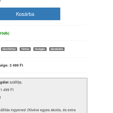
m
 10db)
láncfűrész
fűrész
favágás
darabolás
sége: 3 499 Ft
gálat
szállítja.
 1.499 Ft
t
zállítás ingyenes! (Kivéve egyes akciós, és extra