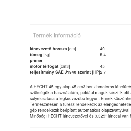
Termék információ
láncvezető hossza
[cm]
40
tömeg
[kg]
5,4
primer
motor térfogat
[cm3]
45
teljesítmény SAE J1940 szerint
[HP]
2,7
A HECHT 45 egy alap 45 cm3 benzinmotoros láncfűrész
szükségük a használatára, például maguk készítik elő a
súlyelosztása a legkedvezőbb legyen. Ennek köszönh
Természetesen a fűrész rendelkezik az elengedhetetlen 
gép rendelkezik beépített automatikus olajszivattyúval i
Minőségi HECHT láncvezetővel és 0,325” lánccal van fe