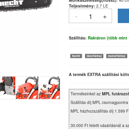
Munkaszélesség(hossz):
40 c
Teljesítmény:
2,7 LE
Szállítás:
Raktáron (több mint
hecht
láncfűrész
motorfűrész
A termék EXTRA szállítási költ
Termékeinket az
MPL futárszol
Szállítás díj MPL csomagpontra
MPL házhozszállítás díj 1.599 F
30.000 Ft feletti vásárlásnál a s