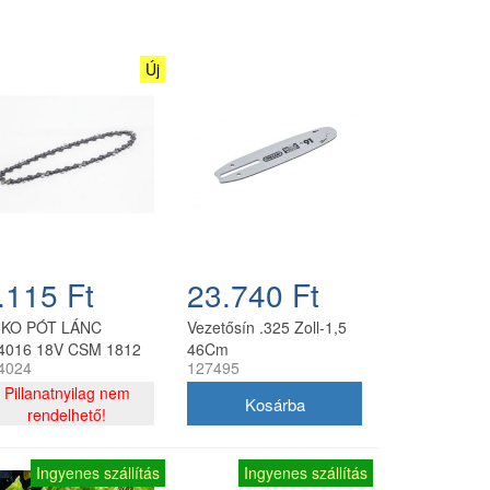
Új
.115 Ft
23.740 Ft
-KO PÓT LÁNC
Vezetősín .325 Zoll-1,5
4016 18V CSM 1812
46Cm
4024
127495
Pillanatnyilag nem
rendelhető!
Ingyenes szállítás
Ingyenes szállítás