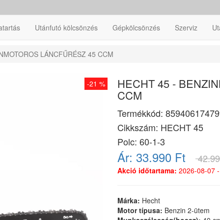
atartás
Utánfutó kölcsönzés
Gépkölcsönzés
Szerviz
Ut
ZINMOTOROS LÁNCFŰRÉSZ 45 CCM
HECHT 45 - BENZ
-21 %
CCM
Termékkód:
85940617479
Cikkszám:
HECHT 45
Polc: 60-1-3
Ár:
33.990 Ft
42.99
Akció időtartama:
2026-08-07 -
Márka:
Hecht
Motor típusa:
Benzin 2-ütem