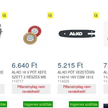
Új
Új
Új
6.640 Ft
5.215 Ft
7
2E
AL-KO 18 V PÓT KEFE
AL-KO PÓT VEZETŐSÍN
AL
SZETT 2 RÉSZES MB
114016 18V CSM 1812
11
113717
114025
11
2010
Pillanatnyilag nem
Pillanatnyilag nem
rendelhető!
rendelhető!
ítás
Ingyenes szállítás
Ingyenes szállítás