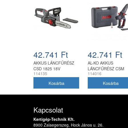
42.741 Ft
42.741 Ft
AKKUS LÁNCFŰRÉSZ
AL-KO AKKUS
CSD 1825 18V
LÁNCFŰRÉSZ CSM
114135
114016
1815
Kapcsolat
Kertigép-Technik Kft.
8900 Zalaegerszeg, Hock János u. 26.