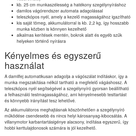
kb. 25 cm munkaszélesség a hatékony szegélynyíráshoz
damilos vágórendszer automata adagolással
teleszkópos nyél, amely a kezelő magasságához igazítható
kis saját tömeg, akkumulátorral is kb. 2,2 kg, így hosszabb
munka közben is könnyen kezelhető
alkalmas kerítések mentén, bokrok alatt és egyéb szűk
helyeken történő nyírásra
Kényelmes és egyszerű
használat
A damilfej automatikusan adagolja a vágószálat indításkor, így a
munka megszakítása nélkül tartható a megfelelő vágáshossz. A
teleszkópos nyél segítségével a szegélynyíró gyorsan beállítható
a felhasználó testmagasságához, ami kényelmesebb testtartást
és könnyebb irányítást tesz lehetővé.
Az akkumulátoros meghajtásnak köszönhetően a szegélynyíró
működése csendesebb és nincs helyi károsanyag-kibocsátás. A
villanymotor karbantartásigénye alacsony, indítása egyszerű, így
hobbi kerttulajdonosok számára is jól kezelhető.