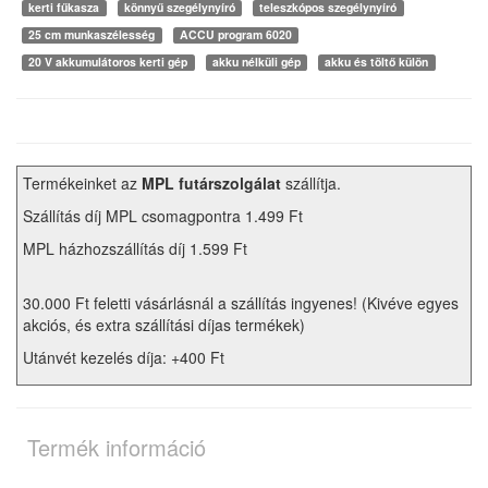
kerti fűkasza
könnyű szegélynyíró
teleszkópos szegélynyíró
25 cm munkaszélesség
ACCU program 6020
20 V akkumulátoros kerti gép
akku nélküli gép
akku és töltő külön
Termékeinket az
MPL futárszolgálat
szállítja.
Szállítás díj MPL csomagpontra 1.499 Ft
MPL házhozszállítás díj 1.599 Ft
30.000 Ft feletti vásárlásnál a szállítás ingyenes! (Kivéve egyes
akciós, és extra szállítási díjas termékek)
Utánvét kezelés díja: +400 Ft
Termék információ