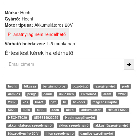
Márka:
Hecht
Gyártó:
Hecht
Motor típusa:
Akkumulátoros 20V
Pillanatnyilag nem rendelhető
Várható beérkezés:
1-5 munkanap
Értesítést kérek ha elérhető
hecht
fűkasza
benzinmotoros
bozótvágó
szegélynyíró
profi
damilos
penge
damil
dikicskés
elktromos
áram
220v
230v
kés
bozót
gaz
fű
heveder
rezgéscsillapító
5020
6020
akku
accu
akksi
akkumulátor
HECHT 5020
HECHT5020
8595614923279
Hecht szegélynyíró
akkumulátoros szegélynyíró
akkus szegélynyíró
akkus fűszegélynyíró
fűszegélynyíró 20 V
li ion szegélynyíró
damilos szegélynyíró