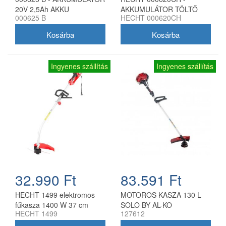
20V 2,5Ah AKKU
AKKUMULÁTOR TÖLTŐ
000625 B
HECHT 000620CH
PROGRAM 6020
AKKU PROGRAM 6020
Ingyenes szállítás
Ingyenes szállítás
32.990 Ft
83.591 Ft
HECHT 1499 elektromos
MOTOROS KASZA 130 L
fűkasza 1400 W 37 cm
SOLO BY AL-KO
HECHT 1499
127612
munkaszélességgel