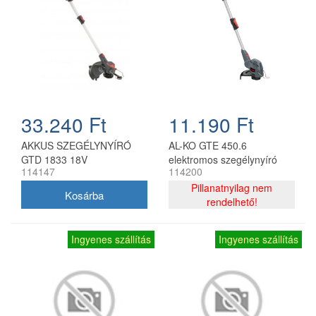
33.240 Ft
11.190 Ft
AKKUS SZEGÉLYNYÍRÓ
AL-KO GTE 450.6
GTD 1833 18V
elektromos szegélynyíró
114147
114200
450 W 25 cm
Pillanatnyilag nem
rendelhető!
Ingyenes szállítás
Ingyenes szállítás