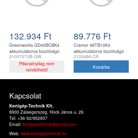
132.934 Ft
89.776 Ft
Greenworks GD40BCBK4
Cramer 48TB10K4
akkumulátoros bozótvágó
akkumulátoros bozótvágó
2105707UB-GW
2103486-CR
40 V 4 Ah akkumulátorral és
48V kerékpár fogantyúval
töltővel
Pillanatnyilag nem
akkumulátor és töltő nélkül
rendelhető!
Kapcsolat
Kertigép-Technik Kft.
8900 Zalaegerszeg, Hock János u. 26.
Tel: +36-92/952937
Email:
kertigeptechnik@gmail.com
Web:
www.kertigeptechnik.hu