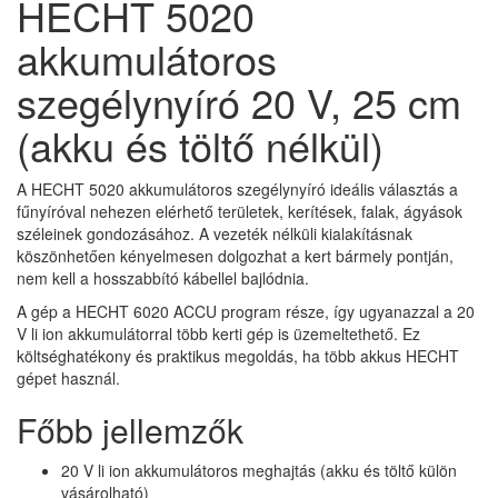
HECHT 5020
akkumulátoros
szegélynyíró 20 V, 25 cm
(akku és töltő nélkül)
A HECHT 5020 akkumulátoros szegélynyíró ideális választás a
fűnyíróval nehezen elérhető területek, kerítések, falak, ágyások
széleinek gondozásához. A vezeték nélküli kialakításnak
köszönhetően kényelmesen dolgozhat a kert bármely pontján,
nem kell a hosszabbító kábellel bajlódnia.
A gép a HECHT 6020 ACCU program része, így ugyanazzal a 20
V li ion akkumulátorral több kerti gép is üzemeltethető. Ez
költséghatékony és praktikus megoldás, ha több akkus HECHT
gépet használ.
Főbb jellemzők
20 V li ion akkumulátoros meghajtás (akku és töltő külön
vásárolható)