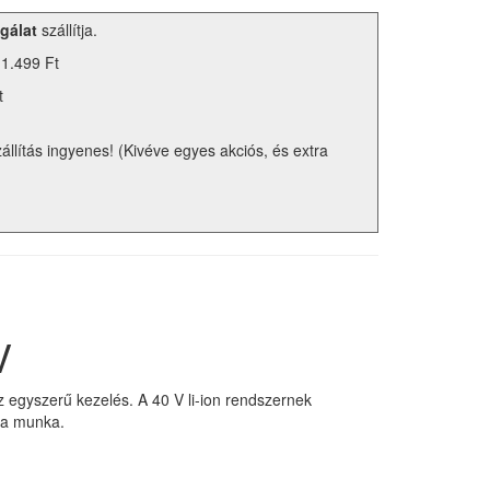
gálat
szállítja.
 1.499 Ft
t
zállítás ingyenes! (Kivéve egyes akciós, és extra
V
 egyszerű kezelés. A 40 V li-ion rendszernek
 a munka.