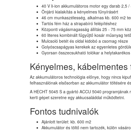
40 V li-ion akkumulátoros motor egy darab 2,5 /
Önjáró kialakítás a kényelmes fűnyírásért
46 cm munkaszélesség, alkalmas kb. 600 m2 ter
Tartós fém ház a strapabíró felépítéshez
Központi vágásmagasság állítás 25 - 75 mm köz
60 literes kombinált fűgyűjtő kosár műanyag tetőv
Mulcsoló betét és oldal kidobó a csomag része
Golyóscsapágyas kerekek az egyenletes gördülé
Gyorsan összecsukható tolókar a helytakarékos
Kényelmes, kábelmentes 
Az akkumulátoros technológia előnye, hogy nincs kipuf
felhasználónak elsősorban az akkumulátor töltésére és 
A HECHT 5045 S a gyártó ACCU 5040 programjának rés
kerti gépet szeretne egy akkucsaláddal működtetni.
Fontos tudnivalók
Ajánlott terület: kb. 600 m2
Akkumulátor és töltő nem tartozék, külön vásár