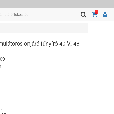
0
ánfutó értékesítés
átoros önjáró fűnyíró 40 V, 46
09
S
0V