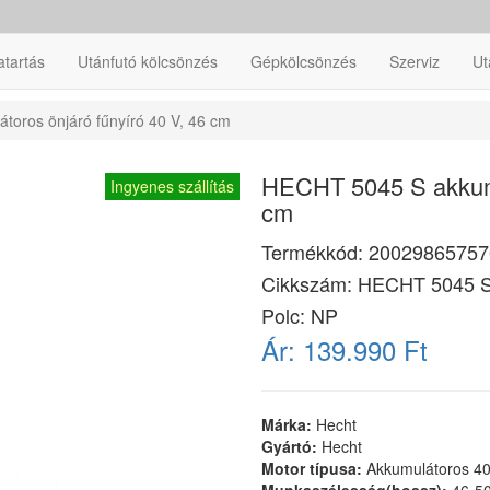
atartás
Utánfutó kölcsönzés
Gépkölcsönzés
Szerviz
Ut
oros önjáró fűnyíró 40 V, 46 cm
HECHT 5045 S akkumul
Ingyenes szállítás
cm
Termékkód:
20029865757
Cikkszám:
HECHT 5045 
Polc: NP
Ár:
139.990 Ft
Márka:
Hecht
Gyártó:
Hecht
Motor típusa:
Akkumulátoros 4