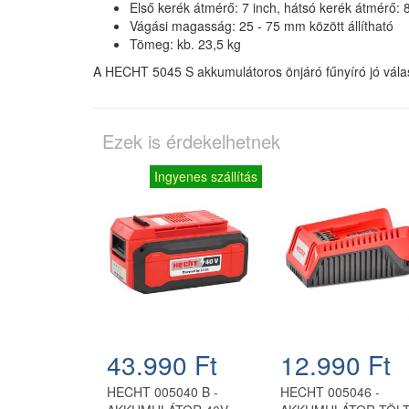
Első kerék átmérő: 7 inch, hátsó kerék átmérő: 
Vágási magasság: 25 - 75 mm között állítható
Tömeg: kb. 23,5 kg
A HECHT 5045 S akkumulátoros önjáró fűnyíró jó vála
Ezek is érdekelhetnek
Ingyenes szállítás
43.990 Ft
12.990 Ft
HECHT 005040 B -
HECHT 005046 -