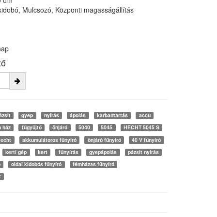
0 cm
lkidobó, Mulcsozó, Központi magasságállítás
nap
tő
ázsit
gyep
nyírás
ápolás
karbantartás
accu
 ház
fűgyűjtő
önjáró
5040
5045
HECHT 5045 S
echt
akkumulátoros fűnyíró
önjáró fűnyíró
40 V fűnyíró
kerti gép
kert
fűnyírás
gyepápolás
pázsit nyírás
ó
oldal kidobós fűnyíró
fémházas fűnyíró
t