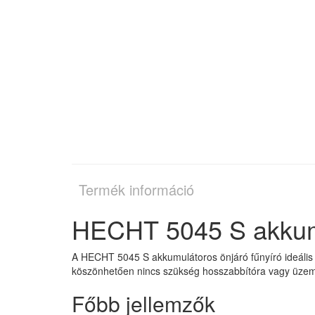
Termék információ
HECHT 5045 S akkumu
A HECHT 5045 S akkumulátoros önjáró fűnyíró ideális 
köszönhetően nincs szükség hosszabbítóra vagy üzeman
Főbb jellemzők