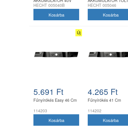
AKKUMULÁTOR 40V
AKKUMULÁTOR TÖL
HECHT 005040B
HECHT 005046
4Ah AKKU PROGRAM
2Ah AKKU PROGRA
5040
5040
Új
5.691 Ft
4.265 Ft
Fűnyírókés Easy 46 Cm
Fűnyírókés 41 Cm
114203
114202