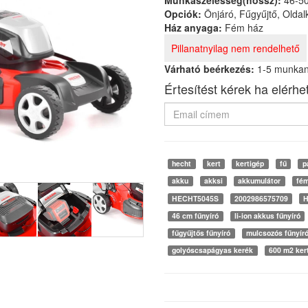
Munkaszélesség(hossz):
46-5
Opciók:
Önjáró, Fűgyűjtő, Olda
Ház anyaga:
Fém ház
Pillanatnyilag nem rendelhető
Várható beérkezés:
1-5 munka
Értesítést kérek ha elérhe
hecht
kert
kertigép
fű
p
akku
akksi
akkumulátor
fém
HECHT5045S
2002986575709
H
46 cm fűnyíró
li-ion akkus fűnyíró
fűgyűjtős fűnyíró
mulcsozós fűnyír
golyóscsapágyas kerék
600 m2 ker