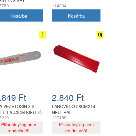
35 LI VS SET
7799
114204
Új
Új
.849 Ft
2.840 Ft
A VEZETŐSÍN 3-8
LÁNCVÉDŐ 58CMX14
LL-1,5 40CM KIFUTÓ
NEUTRAL
6210
127199
ERMÉK
Pillanatnyilag nem
Pillanatnyilag nem
rendelhető!
rendelhető!