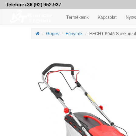
Telefon:+36 (92) 952-937
Termékeink
Kapcsolat
Nyitv
Gépek
Fűnyírók
HECHT 5045 S akkumulát