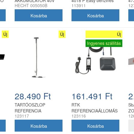
TŐ
AKKUMULÁTOR 40V
4018 P Easy benzines
47
HECHT 005050B
113911
12
M
5Ah AKKU PROGRAM
fűnyíró 40 cm
5040
Új
Új
Új
Ingyenes szállítás
28.490 Ft
161.491 Ft
2
TARTÓOSZLOP
RTK
Sb
REFERENCIA
REFERENCIAÁLLOMÁS
ZO
123117
123116
12
PONTHOZ
T