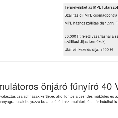
Termékeinket az
MPL futárszol
Szállítás díj MPL csomagpontra
MPL házhozszállítás díj 1.599 F
30.000 Ft feletti vásárlásnál a s
szállítási díjas termékek)
Utánvét kezelés díja: +400 Ft
látoros önjáró fűnyíró 40 
választás családi házak kertjébe, ahol fontos a csendes működés és az
yagra, csak helyezze be a feltöltött akkumulátort, és már indulhat is