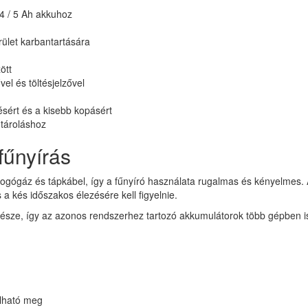
 4 / 5 Ah akkuhoz
ület karbantartására
ött
el és töltésjelzővel
sért és a kisebb kopásért
 tároláshoz
fűnyírás
ogógáz és tápkábel, így a fűnyíró használata rugalmas és kényelmes. 
a kés időszakos élezésére kell figyelnie.
ze, így az azonos rendszerhez tartozó akkumulátorok több gépben is
olható meg