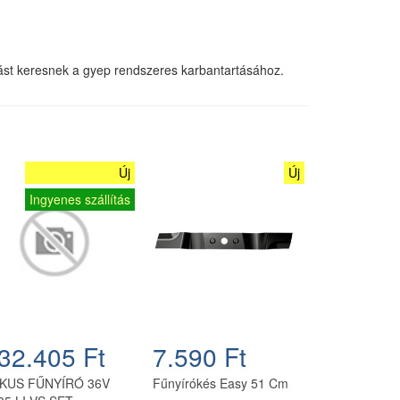
ást keresnek a gyep rendszeres karbantartásához.
Új
Új
Ingyenes szállítás
32.405 Ft
7.590 Ft
KUS FŰNYÍRÓ 36V
Fűnyírókés Easy 51 Cm