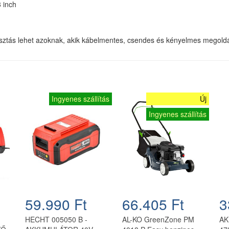
8 inch
sztás lehet azoknak, akik kábelmentes, csendes és kényelmes megold
Ingyenes szállítás
Új
Ingyenes szállítás
59.990 Ft
66.405 Ft
3
HECHT 005050 B -
AL-KO GreenZone PM
AK