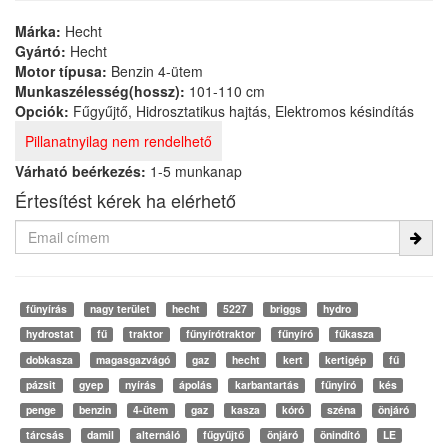
Márka:
Hecht
Gyártó:
Hecht
Motor típusa:
Benzin 4-ütem
Munkaszélesség(hossz):
101-110 cm
Opciók:
Fűgyűjtő, Hidrosztatikus hajtás, Elektromos késindítás
Pillanatnyilag nem rendelhető
Várható beérkezés:
1-5 munkanap
Értesítést kérek ha elérhető
fűnyírás
nagy terület
hecht
5227
briggs
hydro
hydrostat
fű
traktor
fűnyírótraktor
fűnyíró
fűkasza
dobkasza
magasgazvágó
gaz
hecht
kert
kertigép
fű
pázsit
gyep
nyírás
ápolás
karbantartás
fűnyíró
kés
penge
benzin
4-ütem
gaz
kasza
kóró
széna
önjáró
tárcsás
damil
alternáló
fűgyűjtő
önjáró
önindító
LE