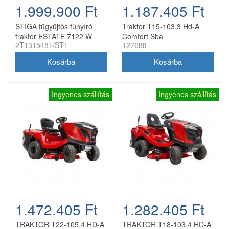
1.999.900 Ft
1.187.405 Ft
STIGA fűgyűjtős fűnyíró
Traktor T15-103.3 Hd-A
traktor ESTATE 7122 W
Comfort Sba
2T1315481/ST1
127688
Ingyenes szállítás
Ingyenes szállítás
1.472.405 Ft
1.282.405 Ft
TRAKTOR T22-105.4 HD-A
TRAKTOR T18-103.4 HD-A