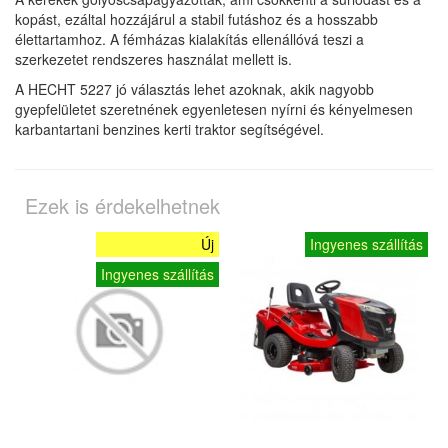
kopást, ezáltal hozzájárul a stabil futáshoz és a hosszabb
élettartamhoz. A fémházas kialakítás ellenállóvá teszi a
szerkezetet rendszeres használat mellett is.
A HECHT 5227 jó választás lehet azoknak, akik nagyobb
gyepfelületet szeretnének egyenletesen nyírni és kényelmesen
karbantartani benzines kerti traktor segítségével.
Ezek is érdekelhetnek
Új
Ingyenes szállítás
Ingyenes szállítás