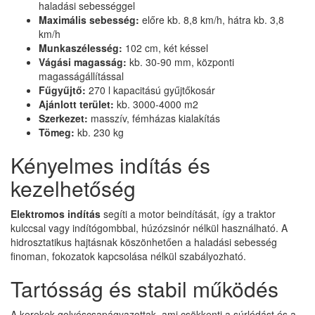
haladási sebességgel
Maximális sebesség:
előre kb. 8,8 km/h, hátra kb. 3,8
km/h
Munkaszélesség:
102 cm, két késsel
Vágási magasság:
kb. 30-90 mm, központi
magasságállítással
Fűgyűjtő:
270 l kapacitású gyűjtőkosár
Ajánlott terület:
kb. 3000-4000 m2
Szerkezet:
masszív, fémházas kialakítás
Tömeg:
kb. 230 kg
Kényelmes indítás és
kezelhetőség
Elektromos indítás
segíti a motor beindítását, így a traktor
kulccsal vagy indítógombbal, húzózsinór nélkül használható. A
hidrosztatikus hajtásnak köszönhetően a haladási sebesség
finoman, fokozatok kapcsolása nélkül szabályozható.
Tartósság és stabil működés
A kerekek golyóscsapágyazottak, ami csökkenti a súrlódást és a