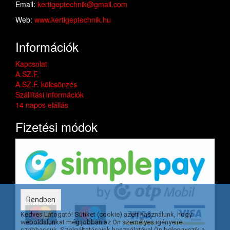
Email:
kertigeptechnik@gmail.com
Web:
www.kertigeptechnik.hu
Információk
Kapcsolat
A.SZ.F.
A.SZ.F. kölcsönzés
Szállítási információk
14 napos elállás
Fizetési módok
Rendben
Kedves Látogató! Sütiket (cookie) azért használunk, hogy
weboldalunkat még jobban az Ön személyes igényeire
szabhassuk. Szolgáltatásaink használatával Ön beleegyezik a