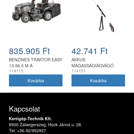
835.905 Ft
42.741 Ft
BENZINES TRAKTOR EASY
AKKUS
13-86.6 M-A
MAGASSÁGIÁGVÁGÓ
114115
114151
CSAD 1820 18V
Kapcsolat
Kertigép-Technik Kft.
8900 Zalaegerszeg, Hock János u. 26.
Tel: +36-92/952937