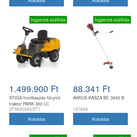
Ingyenes szállítás
Ingyenes szállítás
1.499.900 Ft
88.341 Ft
STIGA frontkaszás fűnyíró
AKKUS KASZA BC 3640 B
traktor PARK 300 LC
2F5820245/ST1
127824
(Vágóasztallal 85MQ)