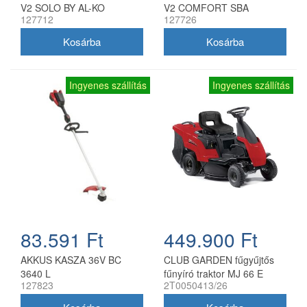
V2 SOLO BY AL-KO
V2 COMFORT SBA
127712
127726
Ingyenes szállítás
Ingyenes szállítás
83.591 Ft
449.900 Ft
AKKUS KASZA 36V BC
CLUB GARDEN fűgyűjtős
3640 L
fűnyíró traktor MJ 66 E
127823
2T0050413/26