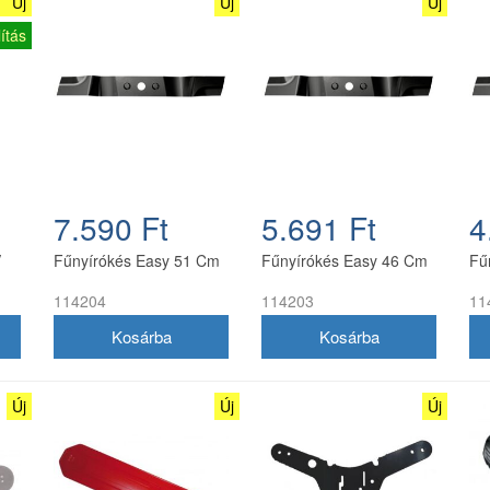
Új
Új
Új
ítás
7.590 Ft
5.691 Ft
4
V
Fűnyírókés Easy 51 Cm
Fűnyírókés Easy 46 Cm
Fű
114204
114203
11
Új
Új
Új