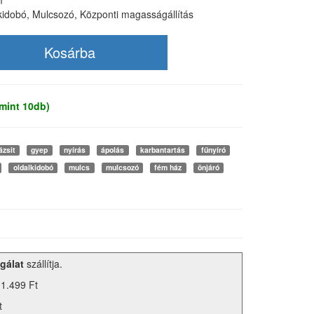
m
lkidobó, Mulcsozó, Központi magasságállítás
mint 10db)
ázsit
gyep
nyírás
ápolás
karbantartás
fűnyíró
oldalkidobó
mulcs
mulcsozó
fém ház
önjáró
gálat
szállítja.
 1.499 Ft
t