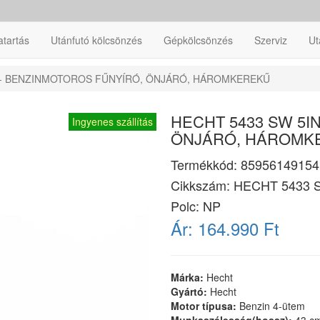
atartás
Utánfutó kölcsönzés
Gépkölcsönzés
Szerviz
Ut
1 - BENZINMOTOROS FŰNYÍRÓ, ÖNJÁRÓ, HÁROMKEREKŰ
HECHT 5433 SW 5I
Ingyenes szállítás
ÖNJÁRÓ, HÁROMK
Termékkód:
85956149154
Cikkszám:
HECHT 5433 
Polc: NP
Ár:
164.990 Ft
Márka:
Hecht
Gyártó:
Hecht
Motor típusa:
Benzin 4-ütem