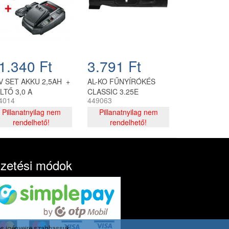
1.340 Ft
3.791 Ft
V SET AKKU 2,5AH +
AL-KO FŰNYÍRÓKÉS
LTŐ 3,0 A
CLASSIC 3.25E
4014
449063
Pillanatnyilag nem
Pillanatnyilag nem
rendelhető!
rendelhető!
izetési módok
s igényeire szabhassuk.