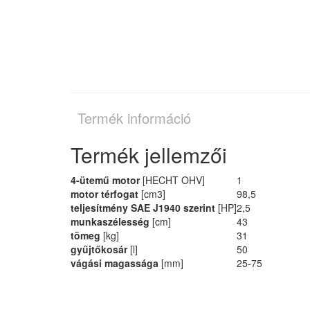
Termék információ
Termék jellemzői
4-ütemű motor
[HECHT OHV]
1
motor térfogat
[cm3]
98,5
teljesítmény SAE J1940 szerint
[HP]
2,5
munkaszélesség
[cm]
43
tömeg
[kg]
31
gyűjtőkosár
[l]
50
vágási magassága
[mm]
25-75