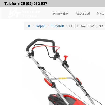
Telefon:+36 (92) 952-937
Termékeink
Kapcsolat
Nyitv
Gépek
Fűnyírók
HECHT 5433 SW 5IN 