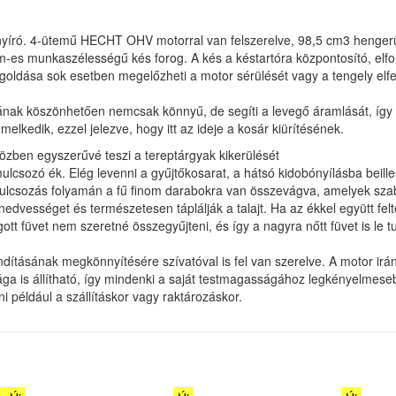
ró. 4-ütemű HECHT OHV motorral van felszerelve, 98,5 cm3 hengerűrta
 cm-es munkaszélességű kés forog. A kés a késtartóra központosító, elf
goldása sok esetben megelőzheti a motor sérülését vagy a tengely elf
yagának köszönhetően nemcsak könnyű, de segíti a levegő áramlását, íg
melkedik, ezzel jelezve, hogy itt az ideje a kosár kiürítésének.
zben egyszerűvé teszi a tereptárgyak kikerülését
ulcsozó ék. Elég levenni a gyűjtőkosarat, a hátsó kidobónyílásba beill
mulcsozás folyamán a fű finom darabokra van összevágva, amelyek sza
vességet és természetesen táplálják a talajt. Ha az ékkel együtt feltes
ott füvet nem szeretné összegyűjteni, és így a nagyra nőtt füvet is le t
tásának megkönnyítésére szívatóval is fel van szerelve. A motor irányít
ága is állítható, így mindenki a saját testmagasságához legkényelmeseb
i például a szállításkor vagy raktározáskor.