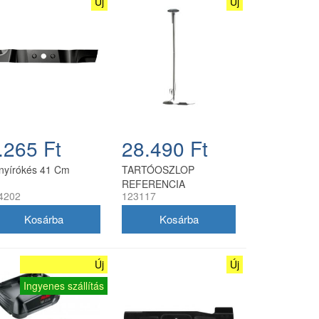
Új
Új
.265 Ft
28.490 Ft
nyírókés 41 Cm
TARTÓOSZLOP
REFERENCIA
4202
123117
PONTHOZ
Új
Új
Ingyenes szállítás