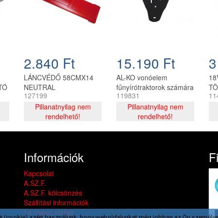
2.840 Ft
15.190 Ft
3
LÁNCVÉDŐ 58CMX14
AL-KO vonóelem
18
TÓ
NEUTRAL
fűnyírótraktorok számára
TÖ
127199
119831
11
Pillanatnyilag nem
Pillanatnyilag nem
rendelhető!
rendelhető!
Információk
F
Kapcsolat
A.SZ.F.
A.SZ.F. kölcsönzés
Szállítási információk
14 napos elállás
t (cookie) azért használunk, hogy weboldalunkat még jobban az Ön személye