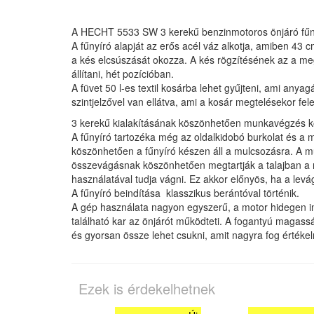
A HECHT 5533 SW 3 kerekű benzinmotoros önjáró fűnyí
A fűnyíró alapját az erős acél váz alkotja, amiben 43
a kés elcsúszását okozza. A kés rögzítésének az a me
állítani, hét pozícióban.
A füvet 50 l-es textil kosárba lehet gyűjteni, ami an
szintjelzővel van ellátva, ami a kosár megtelésekor fele
3 kerekű kialakításának köszönhetően munkavégzés kö
A fűnyíró tartozéka még az oldalkidobó burkolat és a m
köszönhetően a fűnyíró készen áll a mulcsozásra. A 
összevágásnak köszönhetően megtartják a talajban a ned
használatával tudja vágni. Ez akkor előnyös, ha a levág
A fűnyíró beindítása klasszikus berántóval történik.
A gép használata nagyon egyszerű, a motor hidegen indí
található kar az önjárót működteti. A fogantyú magass
és gyorsan össze lehet csukni, amit nagyra fog értékeln
Ezek is érdekelhetnek