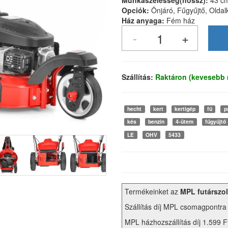
Munkaszélesség(hossz):
43 c
Opciók:
Önjáró, Fűgyűjtő, Olda
Ház anyaga:
Fém ház
Szállítás:
Raktáron (kevesebb 
hecht
kert
kertigép
fű
p
kés
benzin
4-ütem
fűgyűjtő
LE
OHV
5433
Termékeinket az
MPL futárszol
Szállítás díj MPL csomagpontra
MPL házhozszállítás díj 1.599 F