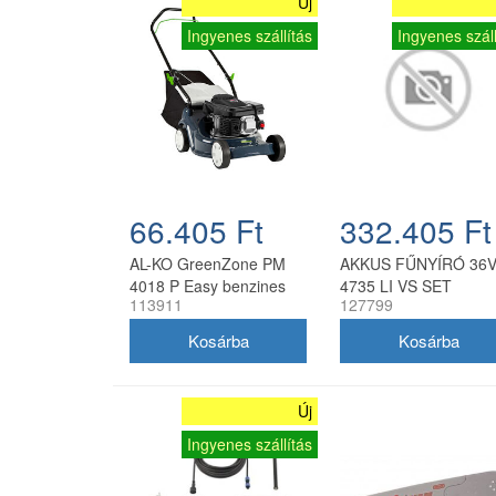
Új
Ingyenes szállítás
Ingyenes száll
66.405 Ft
332.405 Ft
AL-KO GreenZone PM
AKKUS FŰNYÍRÓ 36
4018 P Easy benzines
4735 LI VS SET
113911
127799
fűnyíró 40 cm
Új
Ingyenes szállítás