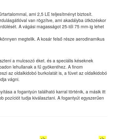
rtalommal, ami 2,5 LE teljesítményt biztosít.
ordulásgátlóval van rögzítve, ami akadályba ütközéskor
erdülését. A vágási magasságot 25-től 75 mm-ig lehet
y könnyen megtelik. A kosár felső része aerodinamikus
eszteni a mulcsozó éket. és a speciális késeknek
badon lehullanak a fű gyökeréhez. A finom
zi az oldalkidobó burkolatát is, a füvet az oldalkidobó
udja vágni.
ása a fogantyún található karral történik, a másik itt
b pozíciót tudja kiválasztani. A fogantyút egyszerűen