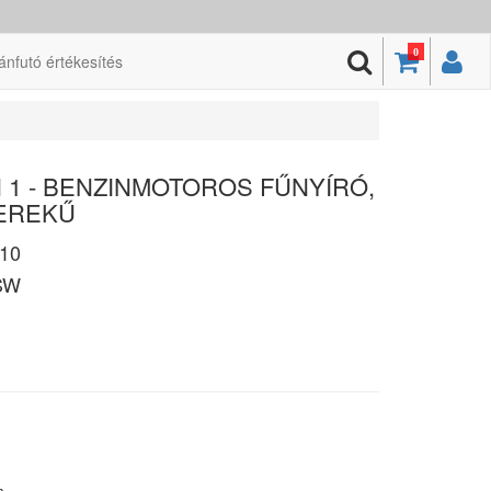
0
ánfutó értékesítés
N 1 - BENZINMOTOROS FŰNYÍRÓ,
EREKŰ
10
SW