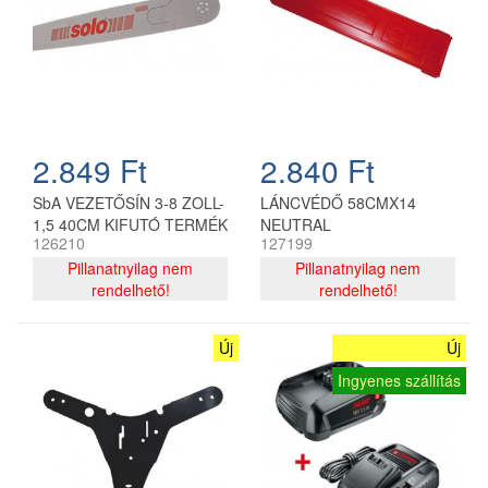
2.849 Ft
2.840 Ft
SbA VEZETŐSÍN 3-8 ZOLL-
LÁNCVÉDŐ 58CMX14
1,5 40CM KIFUTÓ TERMÉK
NEUTRAL
126210
127199
Pillanatnyilag nem
Pillanatnyilag nem
rendelhető!
rendelhető!
Új
Új
Ingyenes szállítás