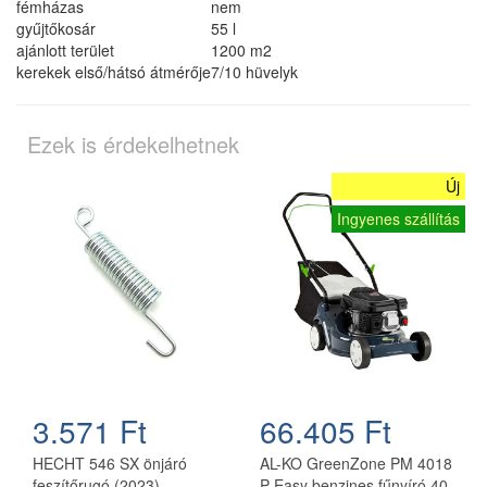
fémházas
nem
gyűjtőkosár
55 l
ajánlott terület
1200 m2
kerekek első/hátsó átmérője
7/10 hüvelyk
Ezek is érdekelhetnek
Új
Ingyenes szállítás
3.571 Ft
66.405 Ft
HECHT 546 SX önjáró
AL-KO GreenZone PM 4018
feszítőrugó (2023)
P Easy benzines fűnyíró 40