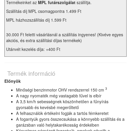
Termékeinket az
MPL futárszolgálat
szállítja.
Szállítás díj MPL csomagpontra 1.499 Ft
MPL házhozszállítás díj 1.599 Ft
30.000 Ft feletti vásárlásnál a szállítás ingyenes! (Kivéve egyes
akciós, és extra szállítási díjas termékek)
Utánvét kezelés díja: +400 Ft
Termék információ
Előnyök
3
Minőségi benzinmotor OHV rendszerrel 150 cm
A nagy nyomaték még vastagabb fűvel is elbír
A 3,5 km/h sebességnek köszönhetően a fűnyírás
gyorsabb és kevésbé megerőltető
A felhasználók értékelni fogják a tartós fémkeretet
A fogantyúk gyors összecsukása a könnyebb szállítás és a
garázsban való helytakarékosság érdekében
Kényelmes párnázott fogantyúk, amelyek növelik a