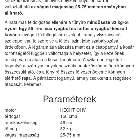
kerekek biztosítják, amelyek helyzete egyetlen karral
változtatható
az vágási magasság 25-75 mm tartományban
állítható.
A hatalmas feldolgozás ellenére a fűnyíró
mindössze 32 kg-ot
nyom.
Egy 55 l-es műanyagból és tartós anyagból készült
kosár
a levágott fű felfogására szolgál , amely visszacsapó
szeleppel van felszerelve a töltési szint jobb szabályozása
érdekében. A légáramlás változása miatt ez a csappantyú a kosár
töltöttségétől függően változtatja a helyzetét, így a kezelőnek
mindig van rálátása a kosár tartalmára. A szilárdan rögzített
fogantyú a szárnyas anyák használatának köszönhetően könnyen
összecsukható, és a fűnyíró összes fő vezérlőeleme könnyen
elérhető rajta. A párnázott fogantyú, amely csökkenti a rezgések
átadását, kellemes.
Paraméterek
motor
HECHT OHV
térfogat
150 cm3
munkaszélesség
46 cm
tömeg
32 kg
vágási magasság
25-75 mm