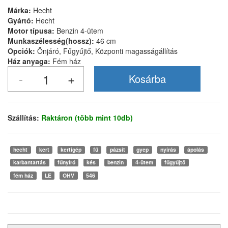
Márka:
Hecht
Gyártó:
Hecht
Motor típusa:
Benzin 4-ütem
Munkaszélesség(hossz):
46 cm
Opciók:
Önjáró, Fűgyűjtő, Központi magasságállítás
Ház anyaga:
Fém ház
Szállítás:
Raktáron (több mint 10db)
hecht
kert
kertigép
fű
pázsit
gyep
nyírás
ápolás
karbantartás
fűnyíró
kés
benzin
4-ütem
fűgyűjtő
fém ház
LE
OHV
546