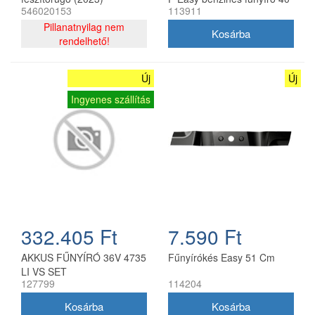
546020153
113911
cm
Pillanatnyilag nem
rendelhető!
Új
Új
Ingyenes szállítás
332.405 Ft
7.590 Ft
AKKUS FŰNYÍRÓ 36V 4735
Fűnyírókés Easy 51 Cm
LI VS SET
127799
114204