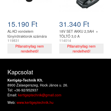
15.190 Ft
31.340 Ft
AL-KO vonóelem
18V SET AKKU 2,5AH +
fűnyírótraktorok számára
TÖLTŐ 3,0 A
119831
114014
Pillanatnyilag nem
Pillanatnyilag nem
rendelhető!
rendelhető!
Kapcsolat
Kertigép-Technik Kft.
8900 Zalaegerszeg, Hock János u. 26.
Tel: +36-92/952937
Email:
kertigeptechnik@gmail.com
Web:
www.kertigeptechnik.hu