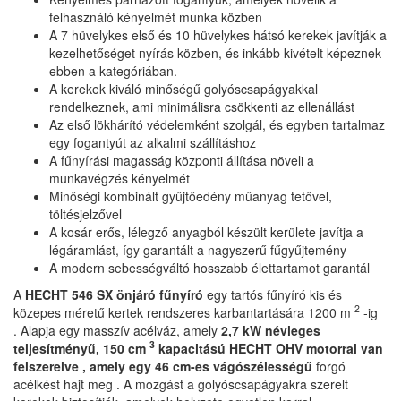
felhasználó kényelmét munka közben
A 7 hüvelykes első és 10 hüvelykes hátsó kerekek javítják a
kezelhetőséget nyírás közben, és inkább kivételt képeznek
ebben a kategóriában.
A kerekek kiváló minőségű golyóscsapágyakkal
rendelkeznek, ami minimálisra csökkenti az ellenállást
Az első lökhárító védelemként szolgál, és egyben tartalmaz
egy fogantyút az alkalmi szállításhoz
A fűnyírási magasság központi állítása növeli a
munkavégzés kényelmét
Minőségi kombinált gyűjtőedény műanyag tetővel,
töltésjelzővel
A kosár erős, lélegző anyagból készült kerülete javítja a
légáramlást, így garantált a nagyszerű fűgyűjtemény
A modern sebességváltó hosszabb élettartamot garantál
A
HECHT 546 SX önjáró fűnyíró
egy tartós fűnyíró kis és
2
közepes méretű kertek rendszeres karbantartására 1200 m
-ig
. Alapja egy masszív acélváz, amely
2,7 ​​kW névleges
3
teljesítményű, 150 cm
kapacitású HECHT OHV motorral van
felszerelve , amely egy
46 cm-es vágószélességű
forgó
acélkést hajt meg . A mozgást a golyóscsapágyakra szerelt