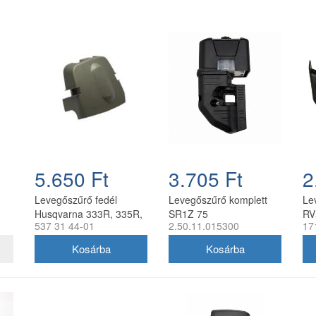
5.650 Ft
3.705 Ft
2
Levegőszűrő fedél
Levegőszűrő komplett
Le
Husqvarna 333R, 335R,
SR1Z 75
RV
537 31 44-01
2.50.11.015300
17
535R fűkaszákhoz
benzinmotorhoz
eredeti