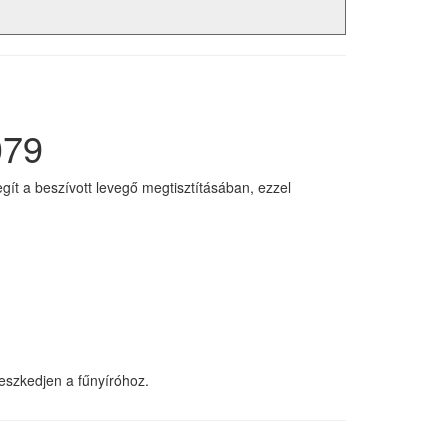
079
t a beszívott levegő megtisztításában, ezzel
eszkedjen a fűnyíróhoz.