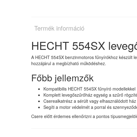
Termék információ
HECHT 554SX levegő
A HECHT 554SX benzinmotoros fűnyírókhoz készült lev
hozzájárul a megbízható működéshez.
Főbb jellemzők
Kompatibilis HECHT 554SX fűnyíró modellekkel
Komplett levegőszűrőház egység a szűrő rögzí
Cserealkatrész a sérült vagy elhasználódott ház 
Segíti a motor védelmét a porral és szennyező
Csere előtt érdemes ellenőrizni a pontos típusmegjelö