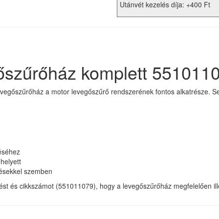
Utánvét kezelés díja: +400 Ft
szűrőház komplett 551011
egőszűrőház a motor levegőszűrő rendszerének fontos alkatrésze. Segí
téséhez
helyett
désekkel szemben
lést és cikkszámot (551011079), hogy a levegőszűrőház megfelelően ill