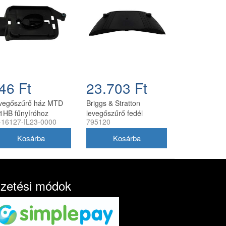
46 Ft
23.703 Ft
vegőszűrő ház MTD
Briggs & Stratton
1HB fűnyíróhoz
levegőszűrő fedél
-16127-IL23-0000
795120
795120
izetési módok