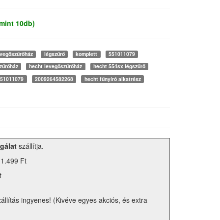
mint 10db)
evegőszűrőház
légszűrő
komplett
551011079
zűrőház
hecht levegőszűrőház
hecht 554sx légszűrő
551011079
2009264582268
hecht fűnyíró alkatrész
gálat
szállítja.
 1.499 Ft
t
zállítás ingyenes! (Kivéve egyes akciós, és extra