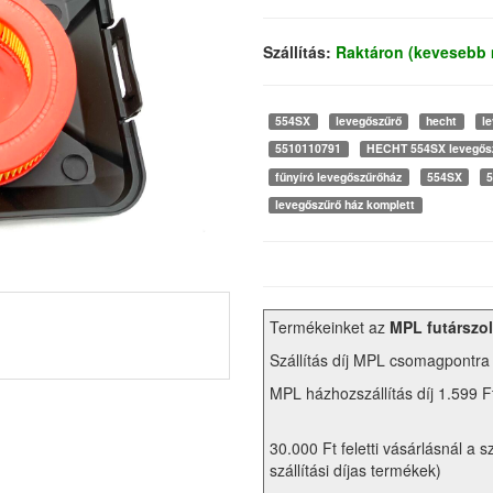
Szállítás:
Raktáron (kevesebb 
554SX
levegőszűrő
hecht
l
5510110791
HECHT 554SX levegős
fűnyíró levegőszűrőház
554SX
levegőszűrő ház komplett
Termékeinket az
MPL futárszol
Szállítás díj MPL csomagpontra
MPL házhozszállítás díj 1.599 F
30.000 Ft feletti vásárlásnál a s
szállítási díjas termékek)