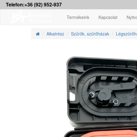
Telefon:+36 (92) 952-937
Termékeink
Kapcsolat
Nyitv
Alkatrész
Szűrők, szűrőházak
Légszűrőh