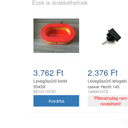
Ezek is érdekelhetnek
3.762 Ft
2.376 Ft
Levegőszűrő betét
Levegőszűrő lefogató
554SX
csavar Hecht 145
5510110791
146001072
fűkaszához
Pillanatnyilag nem
rendelhető!