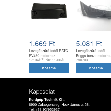
1.669 Ft
5.081 Ft
Levegőszűrő fedél RATO
Levegőszűrő fedél
RV450 motorhoz
Briggs benzinmotorho
17104HZ0N0111-00A0
790703
270x115x95 mm
790703
Kapcsolat
Kertigép-Technik Kft.
8900 Zalaegerszeg, Hock János u. 26.
Tel: +36-92/952937