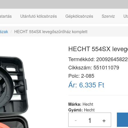
atartás
Utánfutó kölcsönzés
Gépkölcsönzés
Szerviz
Ut
ázak
HECHT 554SX levegőszűrőház komplett
HECHT 554SX levegő
Termékkód:
20092645822
Cikkszám:
551011079
Polc: 2-085
Ár:
6.335 Ft
Márka:
Hecht
Gyártó:
Hecht