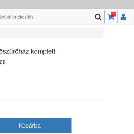
0
ánfutó értékesítés
szűrőház komplett
68